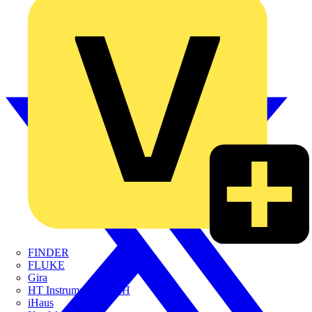
FINDER
FLUKE
Gira
HT Instruments GmbH
iHaus