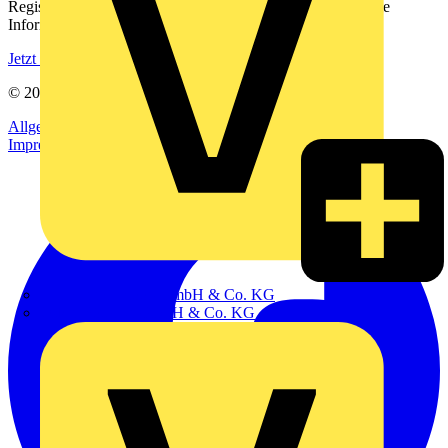
Registrieren Sie sich kostenlos und erhalten Sie stets aktuelle
Informationen aus der Elektroindustrie.
Jetzt registrieren
© 2002-
2026
Voltimum
Allgemeine Geschäftsbedingungen
Datenschutzerklärung
Impressum
Hillmann & Ploog GmbH & Co. KG
Oskar Böttcher GmbH & Co. KG