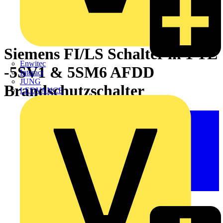
Siemens FI/LS Schalter in 1 TE
Enwitec
-5SV1 & 5SM6 AFDD
Interact
JUNG
Brandschutzschalter
LEDVANCE