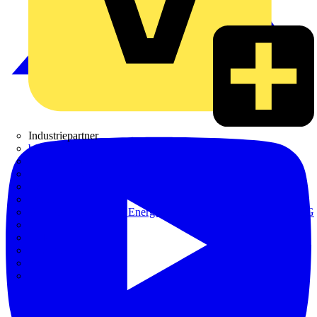
Industriepartner
bfe
de - das Elektrohandwerk
ETIM Deutschland eV
etz
Europacable
GED Gesellschaft für Energiedienstleistung - GmbH & Co. KG
VDE
Weka
Westermann
ZVEH
ZVEI