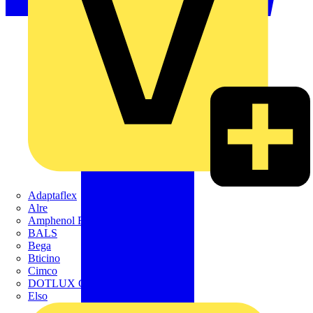
Adaptaflex
Alre
Amphenol FTG
BALS
Bega
Bticino
Cimco
DOTLUX GmbH
Elso