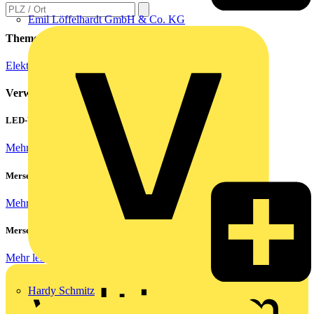
Emil Löffelhardt GmbH & Co. KG
Themen
Elektroinstallation
Verwandte Inhalte
LED-Walls effizient betreiben: Hohe Einschaltströme beherrschen
Mehr lesen
Mersen Blitz Überspannungsschutz für Photovoltaik & Wohnbau
Mehr lesen
Mersen ProGrid Lastschaltleisten
Mehr lesen
Hardy Schmitz