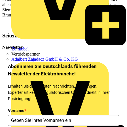
alleine keine ausreichende Sicherheit! In diesem Video wird der
Siemens FI/LS Schalter in 1 TE vorgestellt und mit dem AFDD
Brandschutzschalter Block kombiniert.
Seitenleiste
Newsletter
Zumtobel
Vertriebspartner
Adalbert Zajadacz GmbH & Co. KG
Abonnieren Sie Deutschlands führenden
Newsletter der Elektrobranche!
Erhalten Sie die neuesten Nachrichten, Schulungen,
Expertenartikel und regulatorischen Updates direkt in Ihren
Posteingang!
Vorname
*