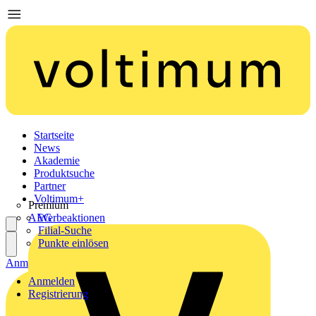
Startseite
News
Akademie
Produktsuche
Partner
Voltimum+
Premium
AEG
Werbeaktionen
Filial-Suche
Punkte einlösen
Anmelden
Registrierung
Anmelden
Registrierung