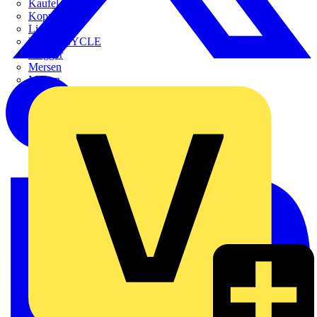
Kaufel
Kopp
Lichtline
LIGHTCYCLE
Megger
Mersen
Merten