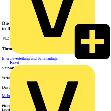
Die Altlampen Sammelstelle
in Ihrer Nähe
Themen
Energieverteilung und Schaltanlagen
Rexel
Verwandte Inhalte
Verkabelung von Rechenzentren
Das Rechenzentrum ist das Herzstück eines jeden...
Mehr lesen
Philips CorePro LED-Röhren: Der preiswerte 1:1 Ersatz für
Leuchtstoffröhren