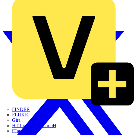
FINDER
FLUKE
Gira
HT Instruments GmbH
iHaus