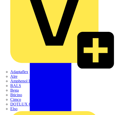
Adaptaflex
Alre
Amphenol FTG
BALS
Bega
Bticino
Cimco
DOTLUX GmbH
Elso