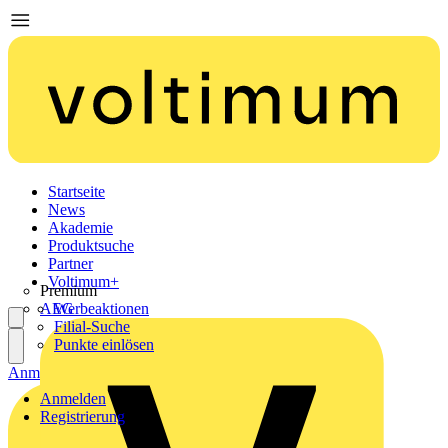
Startseite
News
Akademie
Produktsuche
Partner
Voltimum+
Premium
AEG
Werbeaktionen
Filial-Suche
Punkte einlösen
Anmelden
Registrierung
Anmelden
Registrierung