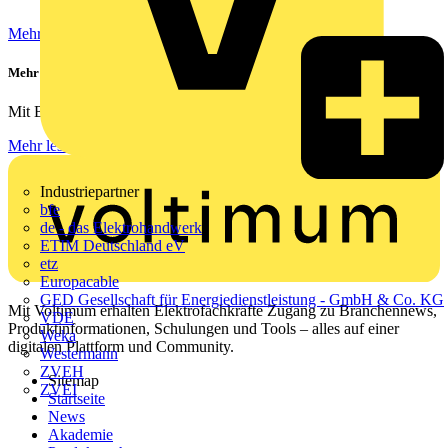
Mehr lesen
Mehr Sicherheit für zu Hause
Mit Busch-free@home® schlafen Ihre Kunden ruhiger – ob...
Mehr lesen
Industriepartner
bfe
de - das Elektrohandwerk
ETIM Deutschland eV
etz
Europacable
GED Gesellschaft für Energiedienstleistung - GmbH & Co. KG
Mit Voltimum erhalten Elektrofachkräfte Zugang zu Branchennews,
VDE
Produktinformationen, Schulungen und Tools – alles auf einer
Weka
digitalen Plattform und Community.
Westermann
ZVEH
Sitemap
ZVEI
Startseite
News
Akademie