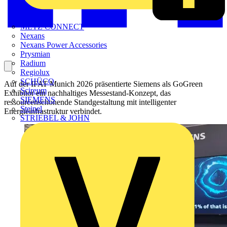
METZ CONNECT
Nexans
Nexans Power Accessories
Prysmian
Radium
Regiolux
SCHÜCO
Auf der IFAT Munich 2026 präsentierte Siemens als GoGreen
Scireum
Exhibitor ein nachhaltiges Messestand-Konzept, das
SIEMENS
ressourcenschonende Standgestaltung mit intelligenter
Steinel
Energieinfrastruktur verbindet.
STRIEBEL & JOHN