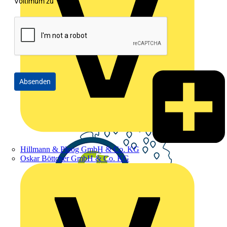
Voltimum zu
Absenden
Hillmann & Ploog GmbH & Co. KG
Oskar Böttcher GmbH & Co. KG