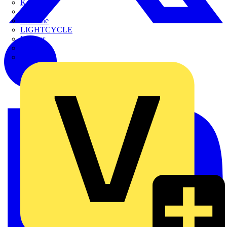
Kaufel
Kopp
Lichtline
LIGHTCYCLE
Megger
Mersen
Merten