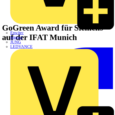
GoGreen Award für Siemens
Enwitec
auf der IFAT Munich
Interact
JUNG
LEDVANCE