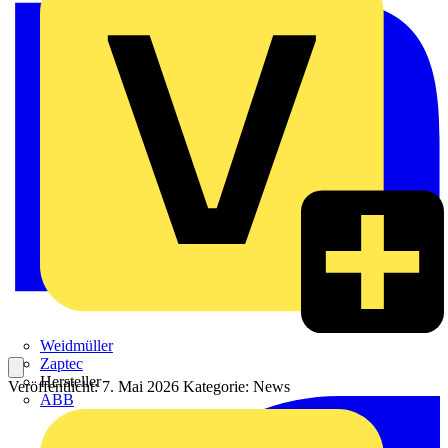
Weidmüller
Zaptec
Hersteller
Veröffentlicht: 7. Mai 2026
Kategorie: News
ABB