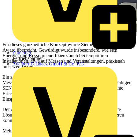
Für dieses ganzheitliche Konzept wurde Siemens der GoGreen
Award überreicht. Gewürdigt wurde insbesondere, wie sich
Zumtobel
Energie- und Ressourceneffizienz auch bei temporären
Vertriebspartner
Installationen, etwa auf Messen und Veranstaltungen, praxisnah
Adalbert Zajadacz GmbH & Co. KG
umsetzen lassen.
Ein zentrales Element des Konzepts ist der intelligente
Messeverteiler. Ausgestattet mit mess- und kommunikationsfähigen
SENTRON Schutzschaltgeräten ermöglicht er die transparente
Erfassung von Energieverbräuchen und unterstützt dabei,
Einsparpotenziale gezielt zu identifizieren.
Der Ansatz zeigt, wie Elektroinstallateure energietransparente
Lösungen auch bei zeitlich begrenzten Installationen realisieren
können – von der Planung bis zum Betrieb.
Mehr erfahren