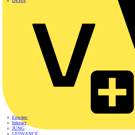
DEHN
Enwitec
Interact
JUNG
LEDVANCE