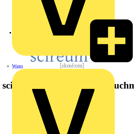
Zurück zu Nachrichten
Wago
scireum talks: Prof. Felix Buchm