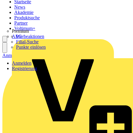
Startseite
News
Akademie
Produktsuche
Partner
Voltimum+
Premium
AEG
Werbeaktionen
Filial-Suche
Punkte einlösen
Anmelden
Registrierung
Anmelden
Registrierung