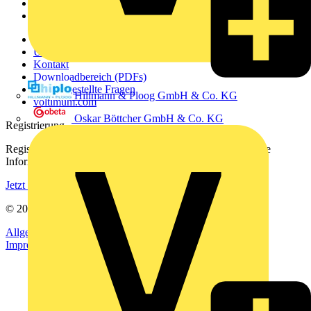
Partner
Voltimum+
Weitere Links
Über uns
Kontakt
Downloadbereich (PDFs)
Häufig gestellte Fragen
Hillmann & Ploog GmbH & Co. KG
voltimum.com
Oskar Böttcher GmbH & Co. KG
Registrierung
Registrieren Sie sich kostenlos und erhalten Sie stets aktuelle
Informationen aus der Elektroindustrie.
Jetzt registrieren
© 2002-
2026
Voltimum
Allgemeine Geschäftsbedingungen
Datenschutzerklärung
Impressum