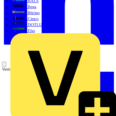
BALS
Bega
Bticino
Cimco
DOTLUX GmbH
Elso
Veröffentlicht: 15. Oktober 2020
Kategorie: Video