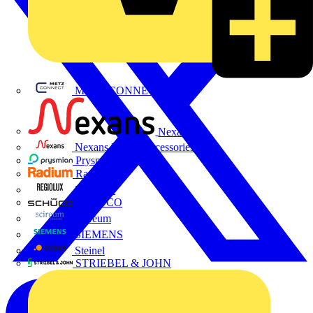
METZ CONNECT
Nexans
Nexans Power Accessories
Prysmian
Radium
Regiolux
SCHÜCO
Scireum
SIEMENS
Steinel
STRIEBEL & JOHN