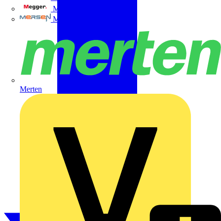
Megger
Mersen
Merten