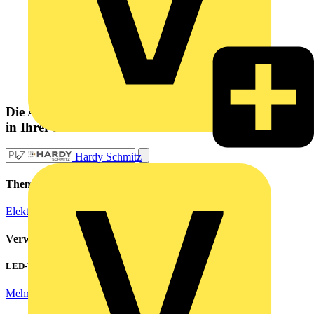
Die Altlampen Sammelstelle
in Ihrer Nähe
Hardy Schmitz
Themen
Elektroinstallation
Verwandte Inhalte
LED-Walls effizient betreiben: Hohe Einschaltströme beherrschen
Mehr lesen