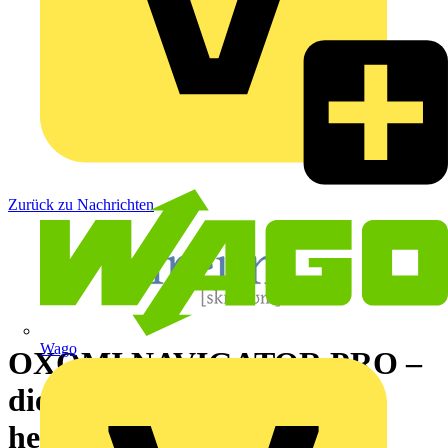
Zurück zu Nachrichten
Wago
OXOMI NAVIGATOR PRO –
die neue,
herstellerübergreifende