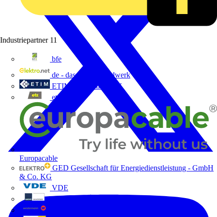
Industriepartner
11
bfe
de - das Elektrohandwerk
ETIM Deutschland eV
etz
Europacable
GED Gesellschaft für Energiedienstleistung - GmbH
& Co. KG
VDE
Weka
Westermann