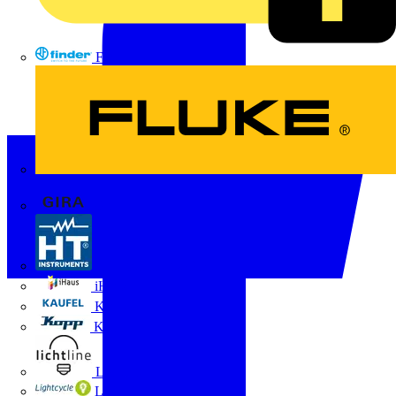
FINDER
FLUKE
Gira
HT Instruments GmbH
iHaus
Kaufel
Kopp
Lichtline
LIGHTCYCLE