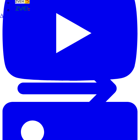
ZVEH
ZVEI
Alle Partner