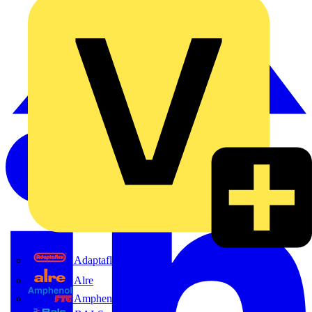
Adaptaflex
Alre
Amphenol FTG