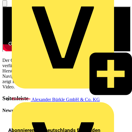
Der OXOMI NAVIGATOR PRO ist jetzt für alle OXOMI-Nutzer
verfügbar. Die neue, herstellerübergreifende Artikelsuche ist für
Hersteller und Großhändler gleichermaßen spannend. Wie genau der
Navigator Pro beim schnellen Finden bestimmter Produkte hilft,
zeigt Ihnen scireum-Geschäftsführer Michael Haufler in diesem
Video.
Seitenleiste
Alexander Bürkle GmbH & Co. KG
Newsletter
Abonnieren Sie Deutschlands führenden