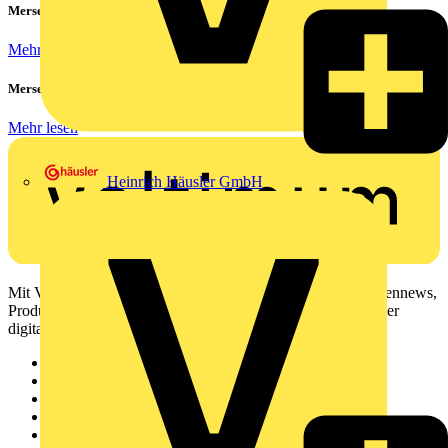
Mersen Blitz Überspannungsschutz für Photovoltaik & Wohnbau
Mehr lesen
Mersen ProGrid Lastschaltleisten
Mehr lesen
Heinrich Häusler GmbH
Mit Voltimum erhalten Elektrofachkräfte Zugang zu Branchennews,
Produktinformationen, Schulungen und Tools – alles auf einer
digitalen Plattform und Community.
Sitemap
Startseite
News
Akademie
Produktsuche