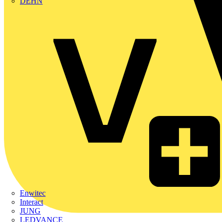
DEHN
Enwitec
Interact
JUNG
LEDVANCE