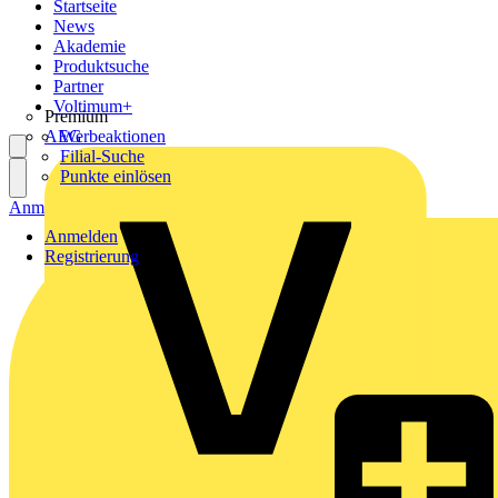
Startseite
News
Akademie
Produktsuche
Partner
Voltimum+
Premium
AEG
Werbeaktionen
Filial-Suche
Punkte einlösen
Anmelden
Registrierung
Anmelden
Registrierung