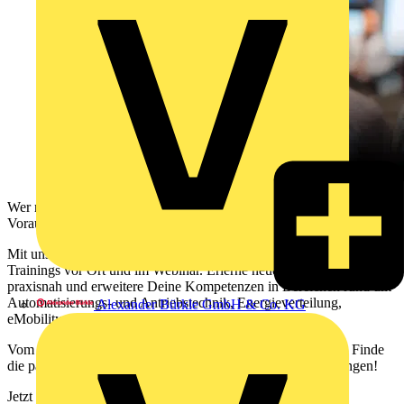
Wer neugierig bleibt und sich weiterentwickelt, schafft die besten
Voraussetzungen für nachhaltigen Erfolg!
Mit unserem Schulungsprogramm 2026 erwarten Dich spannende
Trainings vor Ort und im Webinar. Erlerne neues Fachwissen
praxisnah und erweitere Deine Kompetenzen in Bereichen rund um
Automatisierungs- und Antriebstechnik, Energieverteilung,
Alexander Bürkle GmbH & Co. KG
eMobility, KNX und Gebäudetechnik.
Vom Basistraining bis zur Expertenschulung mit Zertifikat – Finde
die passenden Trainings, die Dich und Dein Team weiterbringen!
Jetzt informieren und online buchen!