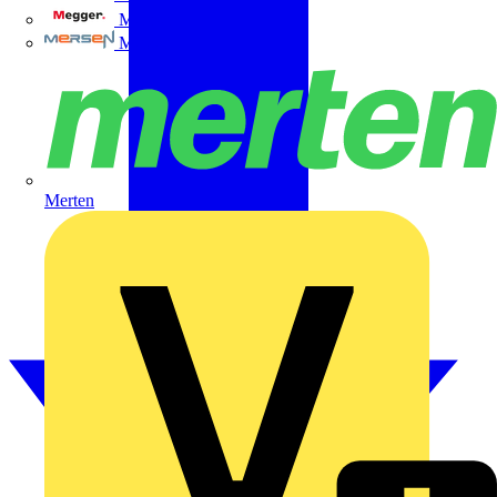
Megger
Mersen
Merten