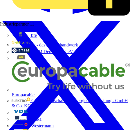
Industriepartner
11
bfe
de - das Elektrohandwerk
ETIM Deutschland eV
etz
Europacable
GED Gesellschaft für Energiedienstleistung - GmbH
& Co. KG
VDE
Weka
Westermann