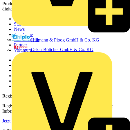
Produktinformationen, Schulungen und Tools – alles auf einer
digitalen Plattform und Community.
Sitemap
Startseite
News
Akademie
Produktsuche
Hillmann & Ploog GmbH & Co. KG
Partner
Oskar Böttcher GmbH & Co. KG
Voltimum+
Weitere Links
Über uns
Kontakt
Downloadbereich (PDFs)
Häufig gestellte Fragen
voltimum.com
Registrierung
Registrieren Sie sich kostenlos und erhalten Sie stets aktuelle
Informationen aus der Elektroindustrie.
Jetzt registrieren