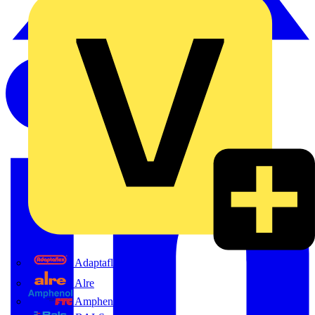
Adaptaflex
Alre
Amphenol FTG