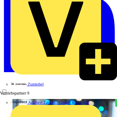
Zumtobel
Vertriebspartner
9
Adalbert Zajadacz GmbH & Co. KG