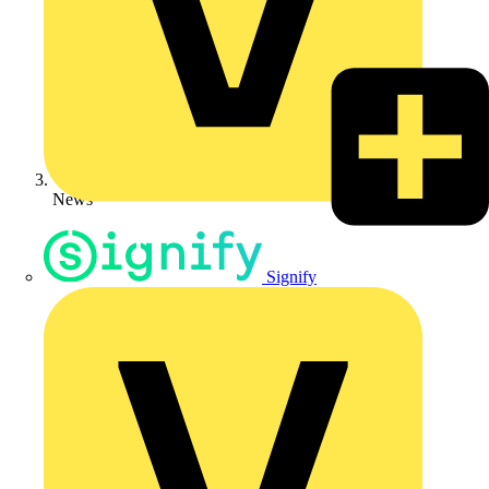
News
Signify