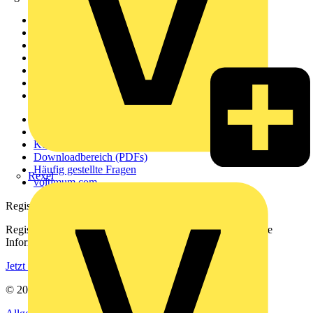
Sitemap
Startseite
News
Akademie
Produktsuche
Partner
Voltimum+
Weitere Links
Über uns
Kontakt
Downloadbereich (PDFs)
Häufig gestellte Fragen
Rexel
voltimum.com
Registrierung
Registrieren Sie sich kostenlos und erhalten Sie stets aktuelle
Informationen aus der Elektroindustrie.
Jetzt registrieren
© 2002-
2026
Voltimum