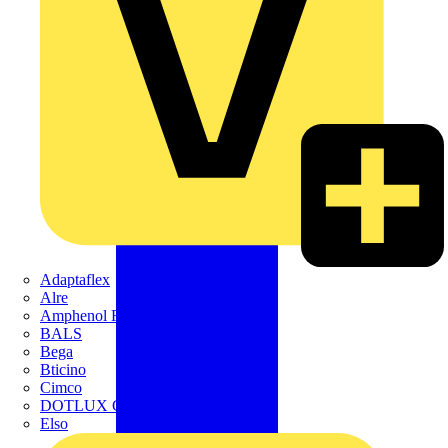
Adaptaflex
Alre
Amphenol FTG
BALS
Bega
Bticino
Cimco
DOTLUX GmbH
Elso