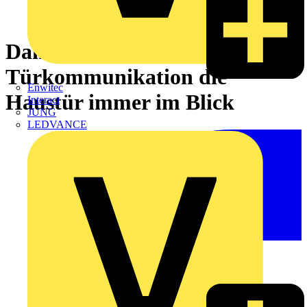
Dank smarter
Türkommunikation die
Enwitec
Haustür immer im Blick
Interact
JUNG
LEDVANCE