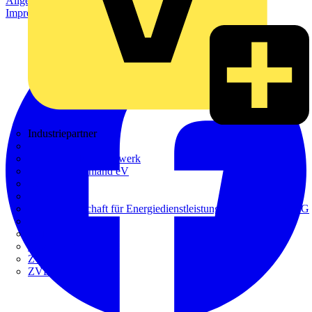
Allgemeine Geschäftsbedingungen
Datenschutzerklärung
Impressum
Industriepartner
bfe
de - das Elektrohandwerk
ETIM Deutschland eV
etz
Europacable
GED Gesellschaft für Energiedienstleistung - GmbH & Co. KG
VDE
Weka
Westermann
ZVEH
ZVEI