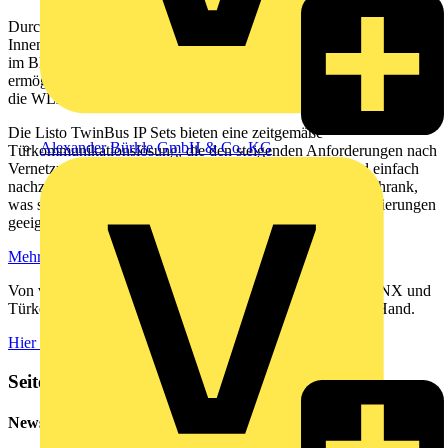
Durch die TwinBus IP-App kann das Smartphone als mobile
Innenstation genutzt werden, um die Haustüre auch aus der Ferne
im Blick zu behalten. Die App sendet Push-Benachrichtigungen und
ermöglicht das sichere Türöffnen. Zudem bleibt das System durch
die WLAN-Anbindung stets aktuell.
Die Listo TwinBus IP Sets bieten eine zeitgemäße
Alexander Bürkle GmbH & Co. KG
Türkommunikationslösung, die den steigenden Anforderungen nach
Vernetzung und mobiler Steuerung gerecht wird. Sie sind einfach
nachzurüsten und beanspruchen wenig Platz im Verteilerschrank,
was sie sowohl für Neuinstallationen als auch für Modernisierungen
geeignet macht.
Mehr zu RiTTO Listo
Von vielfältigen Schalterprogrammen über Smart Home, KNX und
Türkommunikation bis hin zum Verteiler – Alles aus einer Hand.
Hier entdecken
Seitenleiste
Newsletter