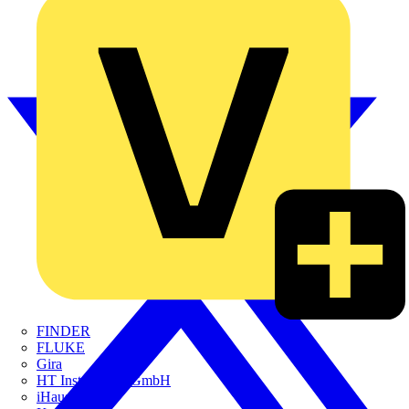
FINDER
FLUKE
Gira
HT Instruments GmbH
iHaus