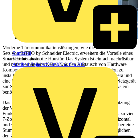
Moderne Türkommunikationslösungen, wie die Listo TwinBus IP
Zumtobel
Sets von RiTTO by Schneider Electric, erweitern die Vorteile eines
Vertriebspartner
Smart Home bis an die Haustür. Das System ist einfach nachrüstbar
Adalbert Zajadacz GmbH & Co. KG
und nutzt vorhandene Kabel, was den Austausch von Hardware-
Komponenten ermöglicht, um eine audiovisuelle Türstation zu
installieren. Das Basis-Set umfasst eine Türstation mit Kamera und
eine Innenstation im Tablet-Format. Zusätzlich werden ein Netzgerät
zur Systemversorgung und ein Busfilter für das Zweidrahtsystem
benötigt.
Das System bietet Komfort und Sicherheit, wie die Unterstützung
der Weitwinkelkamera durch LEDs in der Nacht und AAL-
Funktionen für Barrierefreiheit. Eine Türstation kann mit bis zu vier
7-Zoll Touchscreen-Innenstationen kommunizieren, die horizontal
und vertikal montierbar sind. Die Innenstationen verfügen über eine
Stummschaltung, einen historischen Rufspeicher und ermöglichen
den Zugriff auf das Kamerabild.