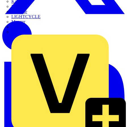
Kaufel
Kopp
Lichtline
LIGHTCYCLE
Megger
Mersen
Merten