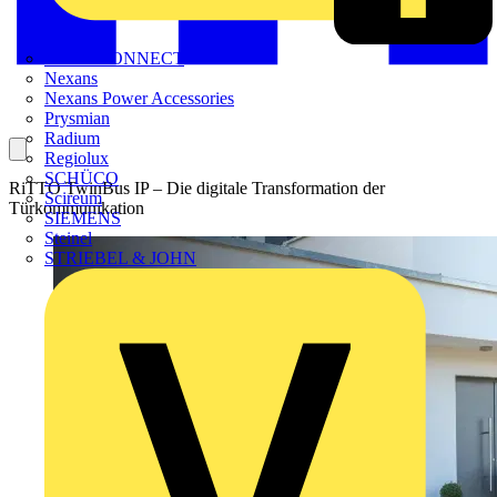
METZ CONNECT
Nexans
Nexans Power Accessories
Prysmian
Radium
Regiolux
SCHÜCO
RiTTO TwinBus IP – Die digitale Transformation der
Scireum
Türkommunikation
SIEMENS
Steinel
STRIEBEL & JOHN