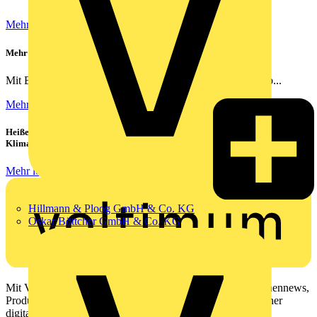
Mehr lesen
Mehr Sicherheit für zu Hause
Mit Busch-free@home® schlafen Ihre Kunden ruhiger – ob...
Mehr lesen
Heiße Sommer, kühle Köpfe: Verbraucher setzen immer mehr auf
Klimageräte und Ventilatoren
Mehr lesen
Hillmann & Ploog GmbH & Co. KG
Oskar Böttcher GmbH & Co. KG
Mit Voltimum erhalten Elektrofachkräfte Zugang zu Branchennews,
Produktinformationen, Schulungen und Tools – alles auf einer
digitalen Plattform und Community.