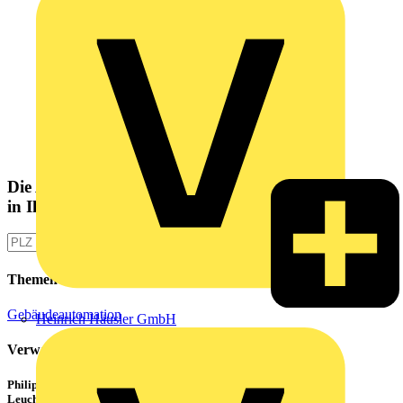
Die Altlampen Sammelstelle
in Ihrer Nähe
Themen
Gebäudeautomation
Heinrich Häusler GmbH
Verwandte Inhalte
Philips CorePro LED-Röhren: Der preiswerte 1:1 Ersatz für
Leuchtstoffröhren