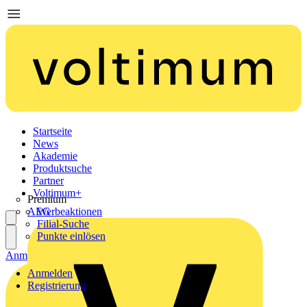
Startseite
News
Akademie
Produktsuche
Partner
Voltimum+
Premium
AEG
Werbeaktionen
Filial-Suche
Punkte einlösen
Anmelden
Registrierung
Anmelden
Registrierung