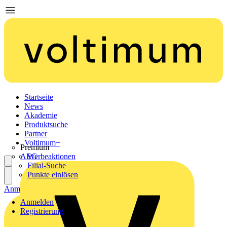
Startseite
News
Akademie
Produktsuche
Partner
Voltimum+
Premium
AEG
Werbeaktionen
Filial-Suche
Punkte einlösen
Anmelden
Registrierung
Anmelden
Registrierung