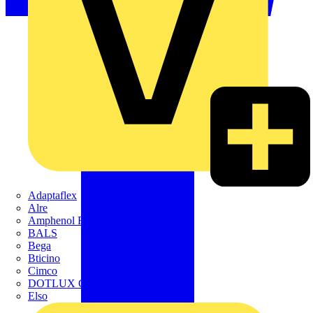
Adaptaflex
Alre
Amphenol FTG
BALS
Bega
Bticino
Cimco
DOTLUX GmbH
Elso