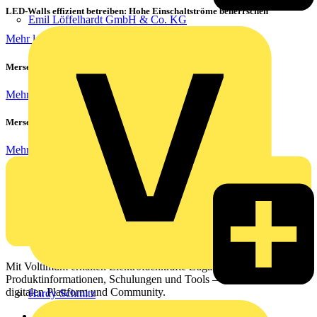
LED-Walls effizient betreiben: Hohe Einschaltströme beherrschen
Emil Löffelhardt GmbH & Co. KG
Mehr lesen
Mersen Blitz Überspannungsschutz für Photovoltaik & Wohnbau
Mehr lesen
Mersen ProGrid Lastschaltleisten
Mehr lesen
Mit Voltimum erhalten Elektrofachkräfte Zugang zu Branchennews,
Produktinformationen, Schulungen und Tools – alles auf einer
digitalen Plattform und Community.
Hardy Schmitz
Sitemap