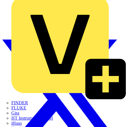
FINDER
FLUKE
Gira
HT Instruments GmbH
iHaus