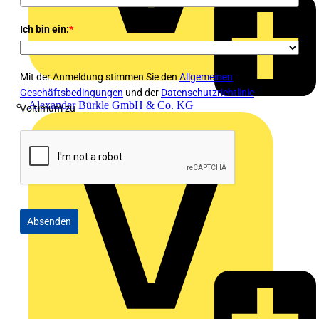
Ich bin ein:
*
Mit der Anmeldung stimmen Sie den
Allgemeinen
Geschäftsbedingungen
und der
Datenschutzrichtlinie
von
Alexander Bürkle GmbH & Co. KG
Voltimum zu
Absenden