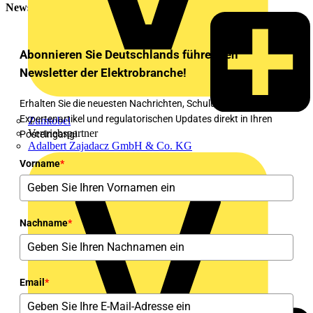
Newsletter
Abonnieren Sie Deutschlands führenden
Newsletter der Elektrobranche!
Erhalten Sie die neuesten Nachrichten, Schulungen,
Expertenartikel und regulatorischen Updates direkt in Ihren
Zumtobel
Vertriebspartner
Posteingang!
Adalbert Zajadacz GmbH & Co. KG
Vorname
*
Nachname
*
Email
*