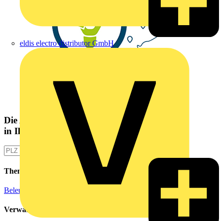
eldis electro distributor GmbH
Die Altlampen Sammelstelle
in Ihrer Nähe
Themen
Beleuchtungstechnik
Verwandte Inhalte