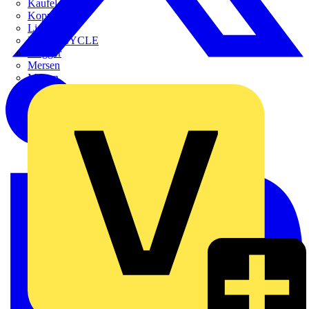
Kaufel
Kopp
Lichtline
LIGHTCYCLE
Megger
Mersen
Merten