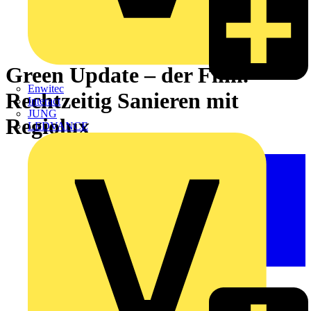
Green Update – der Film.
Enwitec
Rechtzeitig Sanieren mit
Interact
JUNG
Regiolux
LEDVANCE