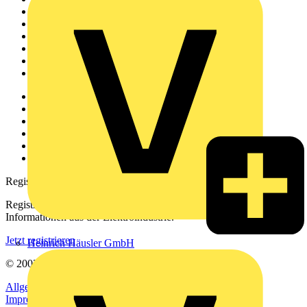
Startseite
News
Akademie
Produktsuche
Partner
Voltimum+
Weitere Links
Über uns
Kontakt
Downloadbereich (PDFs)
Häufig gestellte Fragen
voltimum.com
Registrierung
Registrieren Sie sich kostenlos und erhalten Sie stets aktuelle
Informationen aus der Elektroindustrie.
Jetzt registrieren
Heinrich Häusler GmbH
© 2002-
2026
Voltimum
Allgemeine Geschäftsbedingungen
Datenschutzerklärung
Impressum