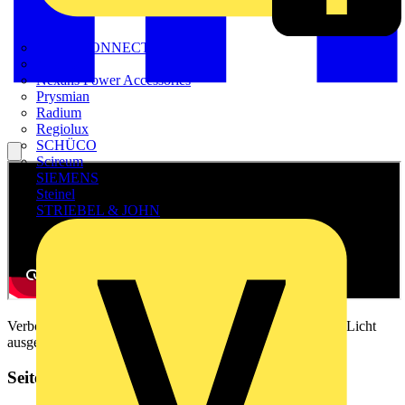
METZ CONNECT
Nexans
Nexans Power Accessories
Prysmian
Radium
Regiolux
SCHÜCO
Scireum
SIEMENS
Steinel
STRIEBEL & JOHN
Verbot der Leuchtstofflampe 2023! Was passiert, wenn das Licht
ausgeht?
Seitenleiste