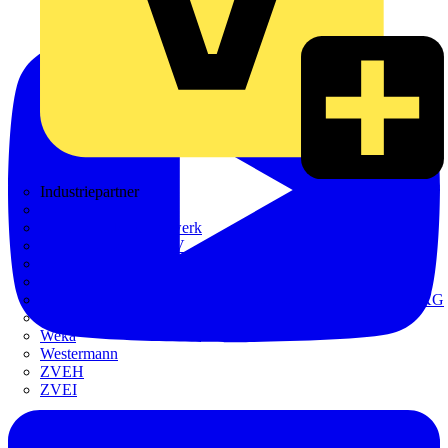
Industriepartner
bfe
de - das Elektrohandwerk
ETIM Deutschland eV
etz
Europacable
GED Gesellschaft für Energiedienstleistung - GmbH & Co. KG
VDE
Weka
Westermann
ZVEH
ZVEI