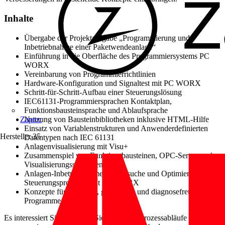
Inhalte
Übergabe der Projektaufgabe „Programmierung und
Inbetriebnahme einer Paketwendeanlage“
Einführung in die Oberfläche des Programmiersystems PC
WORX
Vereinbarung von Programmierrichtlinien
Hardware-Konfiguration und Signaltest mit PC WORX
Schritt-für-Schritt-Aufbau einer Steuerungslösung
IEC61131-Programmiersprachen Kontaktplan,
Funktionsbausteinsprache und Ablaufsprache
Nutzung von Bausteinbibliotheken inklusive HTML-Hilfe
Zaptec
Einsatz von Variablenstrukturen und Anwenderdefinierten
Hersteller
35
Datentypen nach IEC 61131
Anlagenvisualisierung mit Visu+
Zusammenspiel von Funktionsbausteinen, OPC-Server und
Visualisierungssymbolen
Anlagen-Inbetriebnahme, Fehlersuche und Optimierung des
Steuerungsprojektes mit PC WORX
Konzepte für effiziente, gut lesbare und diagnosefreundliche
Programme
Es interessiert Sie auch, wie Sie komplexe Prozessabläufe