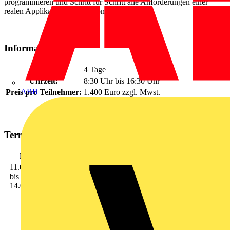
programmieren und Schritt für Schritt alle Anforderungen einer
realen Applikation erfüllen können?
Informationen
Dauer:
4 Tage
Uhrzeit:
8:30 Uhr bis 16:30 Uhr
ABB
Preis pro Teilnehmer:
1.400 Euro zzgl. Mwst.
Termine
Datum
Lokation
11.09.2017
PHOENIX CONTACT Electronics
bis
Bad
GmbH, Dringenauer Str. 30, 31812 Bad
14.09.2017
Pyrmont
Pyrmont