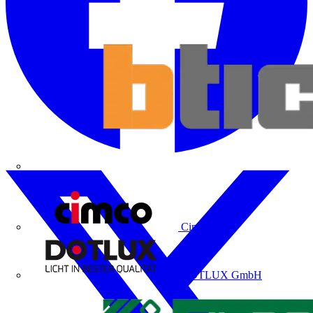
Bticino
Cimco
DOTLUX GmbH