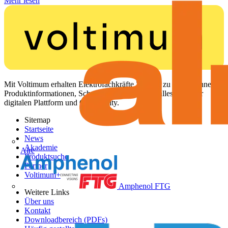
Mehr lesen
Mit Voltimum erhalten Elektrofachkräfte Zugang zu Branchennews,
Produktinformationen, Schulungen und Tools – alles auf einer
digitalen Plattform und Community.
Sitemap
Startseite
News
Akademie
Alre
Produktsuche
Partner
Voltimum+
Amphenol FTG
Weitere Links
Über uns
Kontakt
Downloadbereich (PDFs)