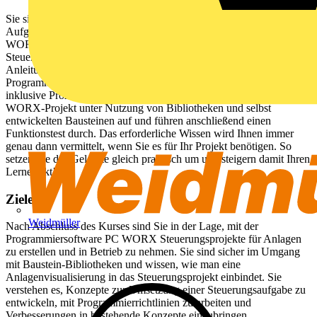
Sie sind SPS-Programmierer und wollen an einer realen
Aufgabenstellung lernen, wie man mit der Programmiersoftware PC
WORX strukturierte und diagnosefreundliche
Steuerungsprogramme erstellt? Dann bearbeiten Sie unter unserer
Anleitung ein komplettes Automatisierungsprojekt – die
Programmierung und Inbetriebnahme einer Paketwendeanlage
inklusive Prozessvisualisierung. Schritt für Schritt bauen Sie Ihr PC
WORX-Projekt unter Nutzung von Bibliotheken und selbst
entwickelten Bausteinen auf und führen anschließend einen
Funktionstest durch. Das erforderliche Wissen wird Ihnen immer
genau dann vermittelt, wenn Sie es für Ihr Projekt benötigen. So
setzen Sie das Gelernte gleich praktisch um und steigern damit Ihren
Lerneffekt!
Ziele
Weidmüller
Nach Abschluss des Kurses sind Sie in der Lage, mit der
Programmiersoftware PC WORX Steuerungsprojekte für Anlagen
zu erstellen und in Betrieb zu nehmen. Sie sind sicher im Umgang
mit Baustein-Bibliotheken und wissen, wie man eine
Anlagenvisualisierung in das Steuerungsprojekt einbindet. Sie
verstehen es, Konzepte zur Umsetzung einer Steuerungsaufgabe zu
entwickeln, mit Programmierrichtlinien zu arbeiten und
Verbesserungen in bestehende Konzepte einzubringen.