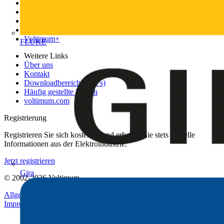
News
Akademie
Produktsuche
Partner
Voltimum+
FLUKE
Weitere Links
Über uns
Kontakt
Downloadbereich (PDFs)
Häufig gestellte Fragen
voltimum.com
Registrierung
Registrieren Sie sich kostenlos und erhalten Sie stets aktuelle
Informationen aus der Elektroindustrie.
Jetzt registrieren
Gira
© 2002-
2026
Voltimum
Allgemeine Geschäftsbedingungen
Datenschutzerklärung
Impressum