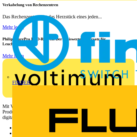
Verkabelung von Rechenzentren
Das Rechenzentrum ist das Herzstück eines jeden...
Mehr lesen
Philips CorePro LED-Röhren: Der preiswerte 1:1 Ersatz für
Leuchtstoffröhren
Mehr lesen
FINDER
Mit Voltimum erhalten Elektrofachkräfte Zugang zu Branchennews,
Produktinformationen, Schulungen und Tools – alles auf einer
digitalen Plattform und Community.
Sitemap
Startseite