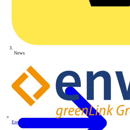
News
Enwitec