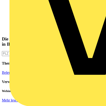
Die Altlampen Sammelstelle
in Ihrer Nähe
Themen
Beleuchtungstechnik
Energietechnik
Verwandte Inhalte
Webinar: Not-Aus und Not-Halt in der Praxis
Mehr lesen