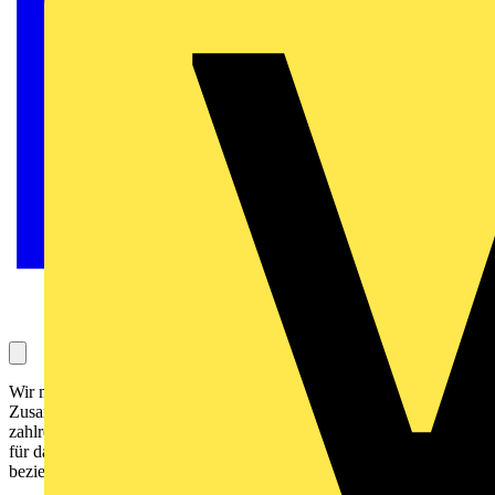
Wir möchten unseren Hotelkunden eine möglichst reibungslose
Zusammenarbeit gewährleisten. Deshalb bieten wir die Möglichkeit,
zahlreiche innovative - und bei Bedarf auch individuelle - Lösungen
für das Gastgewerbe aus einer einzigen, zuverlässigen Quelle zu
beziehen. Wir bieten alles „aus einer Hand“.