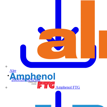
Alre
200912049292.pdf
Amphenol FTG