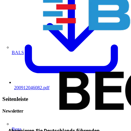
BALS
200912046082.pdf
Seitenleiste
Newsletter
Bega
Abonnieren Sie Deutschlands führenden