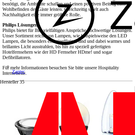
benötigt, die Ambiente schaffen und einen positiven Beitrag zum
Wohlbefinden der Gäste leisten. Gleichzeitig spielt auch
Nachhaltigkeit eine immer größere Rolle.
Philips Lösungen
Philips bietet für Ihre vielfältigen Ansprüche hochwertige Lösungen.
Unser Sortiment reicht von Lampen, wie beispielsweise den LED
Lampen, die besonders energieeffizient sind und dabei warmes und
brillantes Licht ausstrahlen, bis hin zu speziell gefertigten
Hotelfernsehern wie der HD Fernseher HDme! und sogar
Defibrillatoren.
Für mehr Informationen besuchen Sie bitte unsere Hospitality
Zaptec
Internetseite.
Hersteller
35