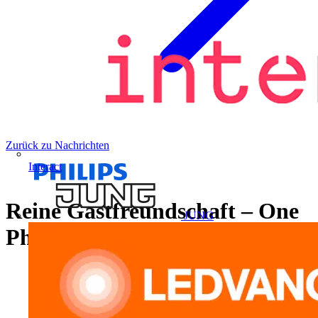
Zurück zu Nachrichten
Interact
Reine Gastfreundschaft – One
JUNG
Philips für Hotelkunden