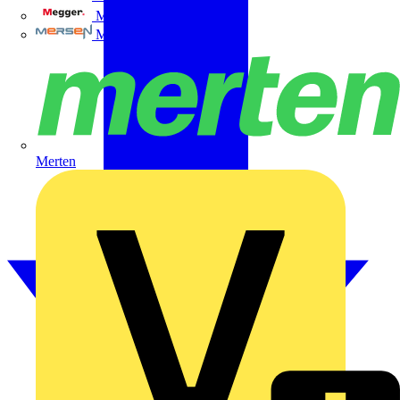
Megger
Mersen
Merten