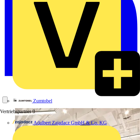
Zumtobel
Vertriebspartner
9
Adalbert Zajadacz GmbH & Co. KG