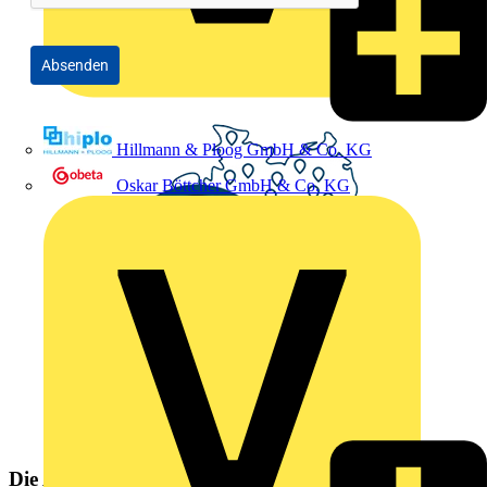
Absenden
Hillmann & Ploog GmbH & Co. KG
Oskar Böttcher GmbH & Co. KG
Die Altlampen Sammelstelle