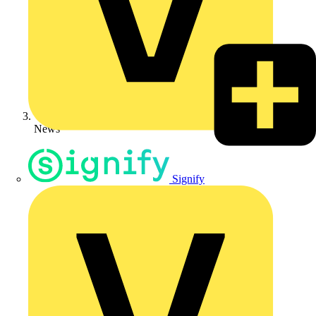
News
Signify