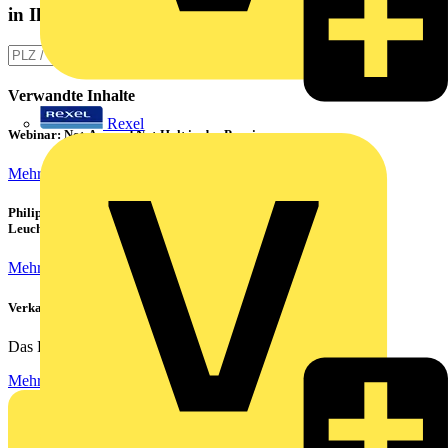
in Ihrer Nähe
Verwandte Inhalte
Rexel
Webinar: Not-Aus und Not-Halt in der Praxis
Mehr lesen
Philips CorePro LED-Röhren: Der preiswerte 1:1 Ersatz für
Leuchtstoffröhren
Mehr lesen
Verkabelung von Rechenzentren
Das Rechenzentrum ist das Herzstück eines jeden...
Mehr lesen