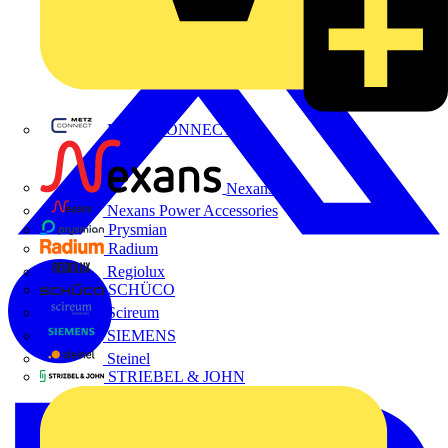
METZ CONNECT
Nexans
Nexans Power Accessories
Prysmian
Radium
Regiolux
SCHÜCO
Scireum
SIEMENS
Steinel
STRIEBEL & JOHN