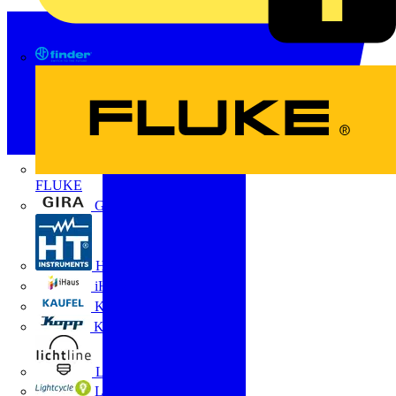
FINDER
FLUKE
Gira
HT Instruments GmbH
iHaus
Kaufel
Kopp
Lichtline
LIGHTCYCLE