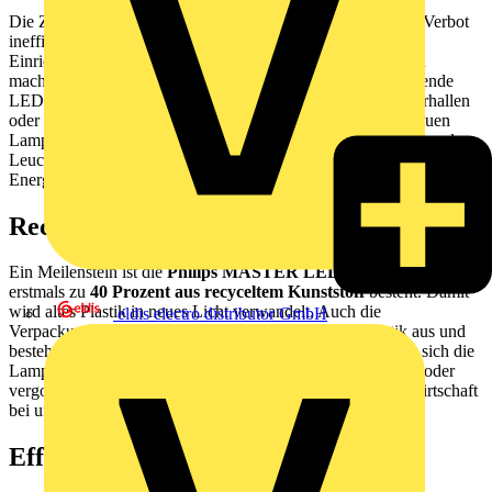
Die Zeit der Leuchtstofflampen geht zu Ende. Mit dem EU-Verbot
ineffizienter Leuchtmittel sind Unternehmen und öffentliche
Einrichtungen gefordert, ihre Beleuchtung zukunftssicher zu
machen. Philips bietet für nahezu jede Anwendung die passende
LED-Alternative – von Büros über Schulen bis hin zu Lagerhallen
oder der Lebensmittelindustrie. Das Besondere: Viele der neuen
Lampen lassen sich
eins zu eins austauschen
, sodass bestehende
Leuchten weiterverwendet werden können. Das spart nicht nur
Energie, sondern vermeidet auch unnötigen Abfall.
Recycling wird zum Standard
Ein Meilenstein ist die
Philips MASTER LEDtube T8
, die
erstmals zu
40 Prozent aus recyceltem Kunststoff
besteht. Damit
wird altes Plastik in neues Licht verwandelt. Auch die
eldis electro distributor GmbH
Verpackungen sind durchdacht: Sie kommen ohne Plastik aus und
bestehen zu 80 Prozent aus Recyclingpapier. Zudem lassen sich die
Lampen leicht demontieren und recyceln – ohne Klebstoffe oder
vergossene Treiber. Damit trägt Philips aktiv zur Kreislaufwirtschaft
bei und setzt neue Maßstäbe in der Branche.
Effizienz, die sich rechnet