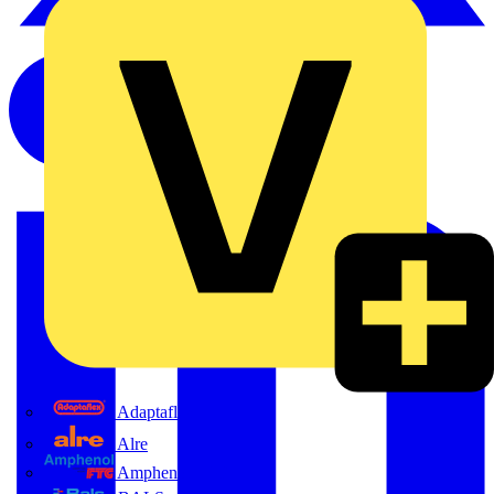
Adaptaflex
Alre
Amphenol FTG