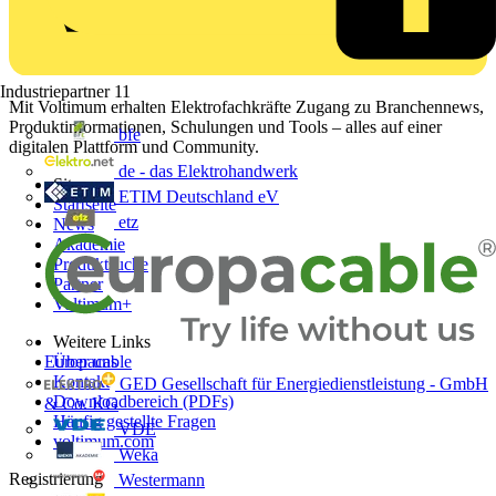
Industriepartner
11
Mit Voltimum erhalten Elektrofachkräfte Zugang zu Branchennews,
Produktinformationen, Schulungen und Tools – alles auf einer
bfe
digitalen Plattform und Community.
de - das Elektrohandwerk
Sitemap
ETIM Deutschland eV
Startseite
etz
News
Akademie
Produktsuche
Partner
Voltimum+
Weitere Links
Europacable
Über uns
Kontakt
GED Gesellschaft für Energiedienstleistung - GmbH
Downloadbereich (PDFs)
& Co. KG
Häufig gestellte Fragen
VDE
voltimum.com
Weka
Registrierung
Westermann