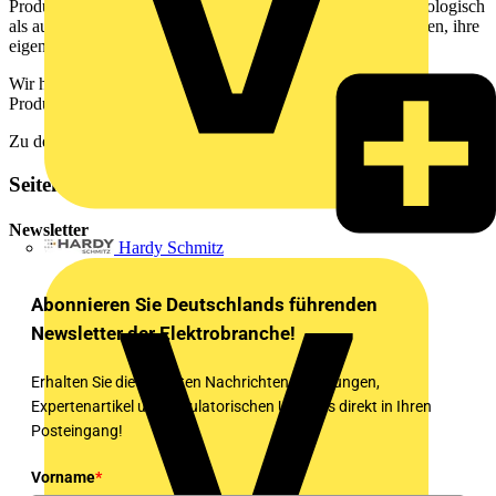
Produktfeatures schafft die Marke Lösungen, die sowohl ökologisch
als auch wirtschaftlich überzeugen – und Kunden dabei helfen, ihre
eigenen Nachhaltigkeitsziele schneller zu erreichen.
Wir haben für Sie eine Auswahl der beliebtesten nachhaltigen
Produkte zusammengestellt.
Zu den Produkten
Seitenleiste
Newsletter
Hardy Schmitz
Abonnieren Sie Deutschlands führenden
Newsletter der Elektrobranche!
Erhalten Sie die neuesten Nachrichten, Schulungen,
Expertenartikel und regulatorischen Updates direkt in Ihren
Posteingang!
Vorname
*