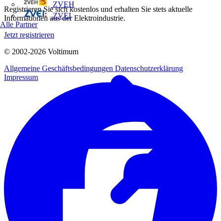
ZVEH
Registrieren Sie sich kostenlos und erhalten Sie stets aktuelle
ZVEI
Informationen aus der Elektroindustrie.
Alle Partner
Jetzt registrieren
© 2002-
2026
Voltimum
Allgemeine Geschäftsbedingungen
Datenschutzerklärung
Impressum