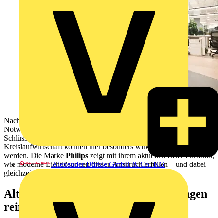
Nachhaltigkeit ist längst kein Trend mehr, sondern eine
Notwendigkeit. Gerade im Bereich der Beleuchtung spielt sie eine
Schlüsselrolle: Energieeinsparung, Ressourcenschonung und
Kreislaufwirtschaft können hier besonders wirkungsvoll umgesetzt
werden. Die Marke
Philips
zeigt mit ihrem aktuellen LED-Portfolio,
wie moderne Lichtlösungen diesen Anspruch erfüllen – und dabei
Alexander Bürkle GmbH & Co. KG
gleichzeitig höchste Qualität und Flexibilität bieten.
Alte Technik raus, nachhaltige Lösungen
rein