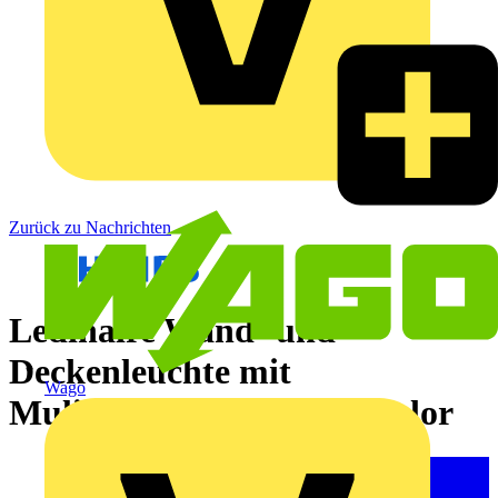
Zurück zu Nachrichten
Ledinaire Wand- und
Deckenleuchte mit
Wago
MulitLumen und MultiColor