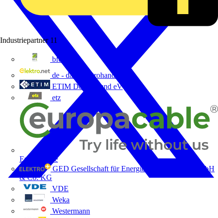
Industriepartner
11
bfe
de - das Elektrohandwerk
ETIM Deutschland eV
etz
Europacable
GED Gesellschaft für Energiedienstleistung - GmbH
& Co. KG
VDE
Weka
Westermann