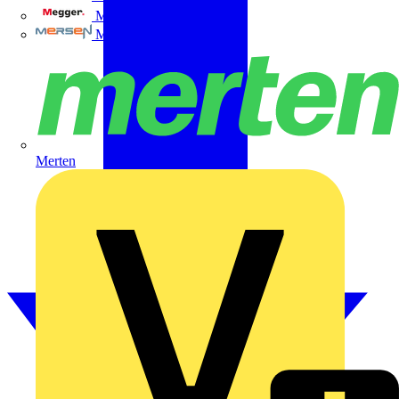
Megger
Mersen
Merten