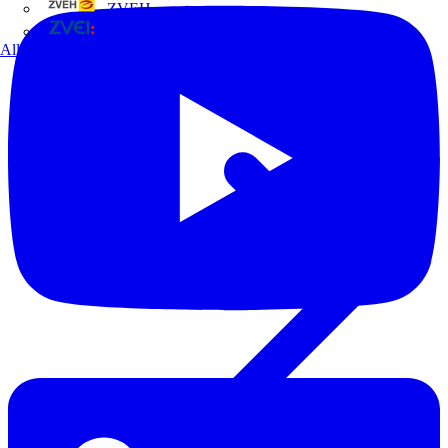
ZVEH
ZVEI
Alle Partner