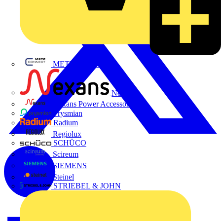
METZ CONNECT
Nexans
Nexans Power Accessories
Prysmian
Radium
Regiolux
SCHÜCO
Scireum
SIEMENS
Steinel
STRIEBEL & JOHN