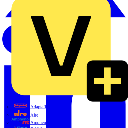
Adaptaflex
Alre
Amphenol FTG