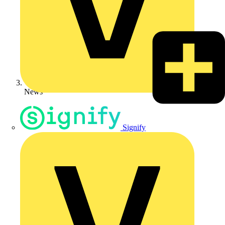
News
Signify