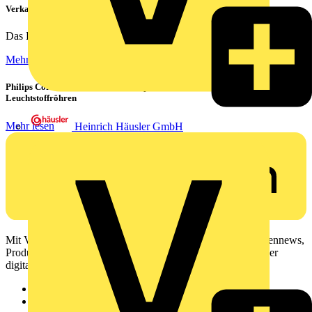
Verkabelung von Rechenzentren
Das Rechenzentrum ist das Herzstück eines jeden...
Mehr lesen
Philips CorePro LED-Röhren: Der preiswerte 1:1 Ersatz für
Leuchtstoffröhren
Mehr lesen
Heinrich Häusler GmbH
Mit Voltimum erhalten Elektrofachkräfte Zugang zu Branchennews,
Produktinformationen, Schulungen und Tools – alles auf einer
digitalen Plattform und Community.
Sitemap
Startseite