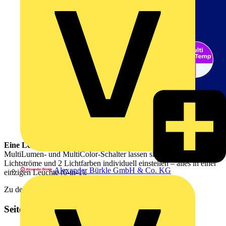
Eine Leuchte, maximale Flexibilität:
Dank integriertem
MultiLumen- und MultiColor-Schalter lassen sich bis zu 3
Lichtströme und 2 Lichtfarben individuell einstellen – alles in einer
Alexander Bürkle GmbH & Co. KG
einzigen Leuchte (6-in-1).
Zu den Produkten
Seitenleiste