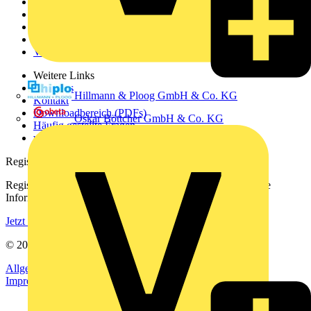
News
Akademie
Produktsuche
Partner
Voltimum+
Weitere Links
Über uns
Hillmann & Ploog GmbH & Co. KG
Kontakt
Downloadbereich (PDFs)
Oskar Böttcher GmbH & Co. KG
Häufig gestellte Fragen
voltimum.com
Registrierung
Registrieren Sie sich kostenlos und erhalten Sie stets aktuelle
Informationen aus der Elektroindustrie.
Jetzt registrieren
© 2002-
2026
Voltimum
Allgemeine Geschäftsbedingungen
Datenschutzerklärung
Impressum