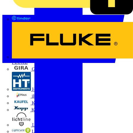
FINDER
FLUKE
Gira
HT Instruments GmbH
iHaus
Kaufel
Kopp
Lichtline
LIGHTCYCLE