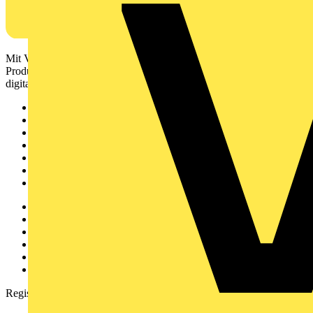
Mit Voltimum erhalten Elektrofachkräfte Zugang zu Branchennews,
Produktinformationen, Schulungen und Tools – alles auf einer
digitalen Plattform und Community.
Sitemap
Startseite
News
Akademie
Produktsuche
Partner
Voltimum+
Weitere Links
Über uns
Kontakt
Downloadbereich (PDFs)
Häufig gestellte Fragen
voltimum.com
Registrierung