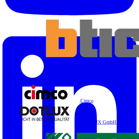
Bticino
Cimco
DOTLUX GmbH