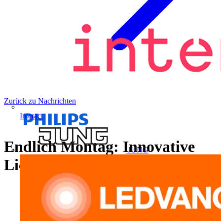
Zurück zu Nachrichten
Interact
Endlich Montag: Innovative
JUNG
Lichtlösungen fürs Büro?