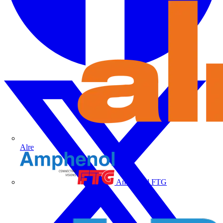
Alre
Amphenol FTG