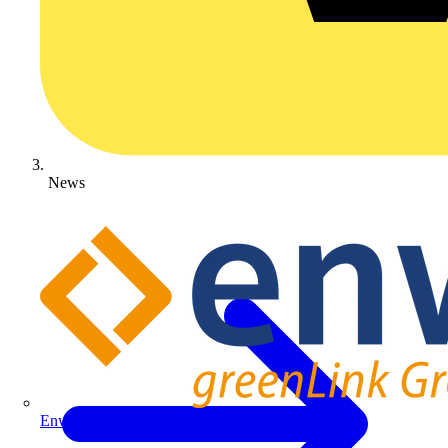
News
Enwitec