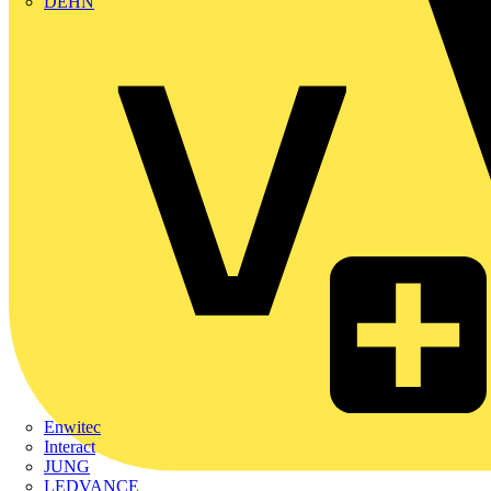
DEHN
Enwitec
Interact
JUNG
LEDVANCE