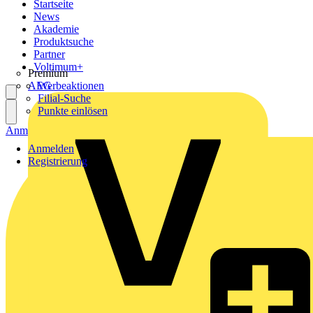
Startseite
News
Akademie
Produktsuche
Partner
Voltimum+
Premium
AEG
Werbeaktionen
Filial-Suche
Punkte einlösen
Anmelden
Registrierung
Anmelden
Registrierung