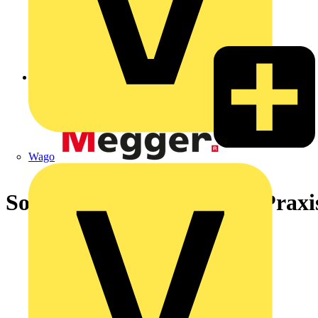
Zurück zu Akademie
Wago
Solaranlagenmessungen – Prax