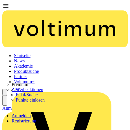
Startseite
News
Akademie
Produktsuche
Partner
Voltimum+
Premium
AEG
Werbeaktionen
Filial-Suche
Punkte einlösen
Anmelden
Registrierung
Anmelden
Registrierung