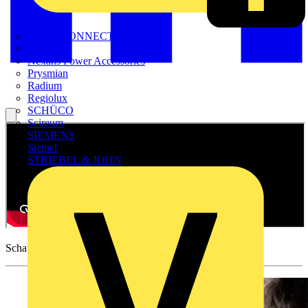
METZ CONNECT
Nexans
Nexans Power Accessories
Prysmian
Radium
Regiolux
SCHÜCO
Scireum
SIEMENS
Steinel
STRIEBEL & JOHN
Schauen Sie sich diese Aufzeichnung an.