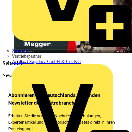
Zumtobel
Vertriebspartner
Adalbert Zajadacz GmbH & Co. KG
Seitenleiste
Newsletter
Abonnieren Sie Deutschlands führenden
Newsletter der Elektrobranche!
Erhalten Sie die neuesten Nachrichten, Schulungen,
Expertenartikel und regulatorischen Updates direkt in Ihren
Posteingang!