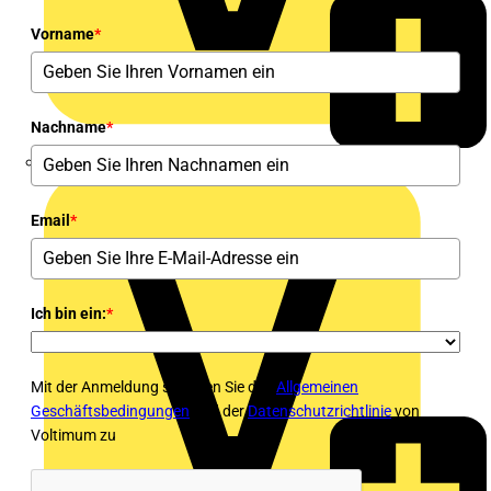
Vorname
*
Nachname
*
Alexander Bürkle GmbH & Co. KG
Email
*
Ich bin ein:
*
Mit der Anmeldung stimmen Sie den
Allgemeinen
Geschäftsbedingungen
und der
Datenschutzrichtlinie
von
Voltimum zu