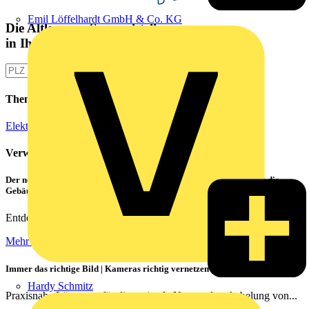
Emil Löffelhardt GmbH & Co. KG
Die Altlampen Sammelstelle
in Ihrer Nähe
Themen
Elektroinstallation
Verwandte Inhalte
Der neue CATAN C1 von PHOENIX CONTACT – das Highlight für die
Gebäudesteuerung
Entdecken Sie die Zukunft der smarten Gebäudetechnik!
Mehr lesen
Immer das richtige Bild | Kameras richtig vernetzen
Hardy Schmitz
Praxisnahe Lösungen für die optimale Netzwerkverkabelung von...