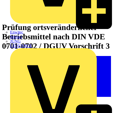
Prüfung ortsveränderlicher
Enwitec
Betriebsmittel nach DIN VDE
Interact
JUNG
0701-0702 / DGUV Vorschrift 3
LEDVANCE