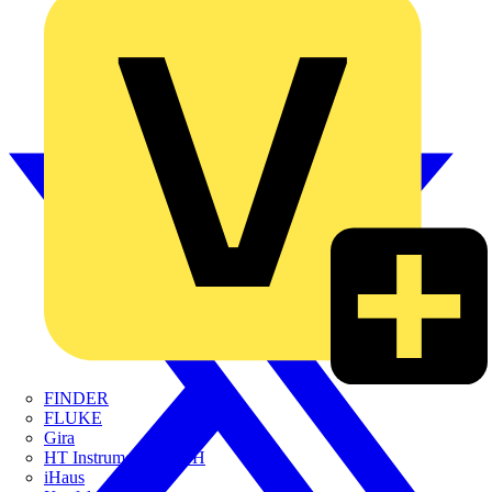
FINDER
FLUKE
Gira
HT Instruments GmbH
iHaus