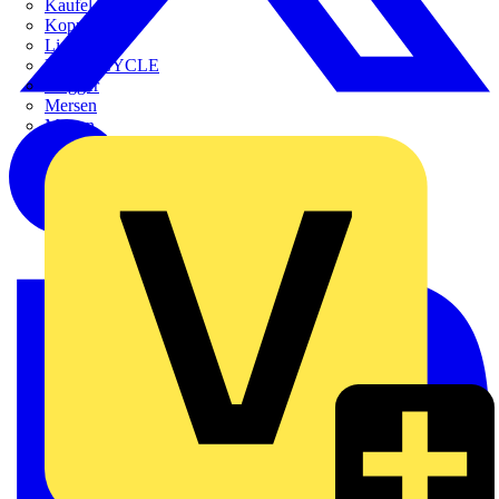
Kaufel
Kopp
Lichtline
LIGHTCYCLE
Megger
Mersen
Merten