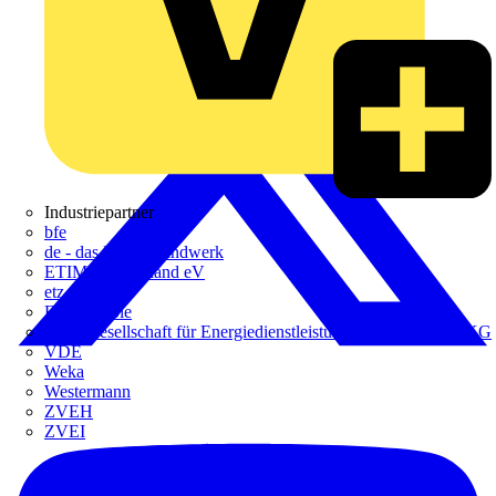
Industriepartner
bfe
de - das Elektrohandwerk
ETIM Deutschland eV
etz
Europacable
GED Gesellschaft für Energiedienstleistung - GmbH & Co. KG
VDE
Weka
Westermann
ZVEH
ZVEI