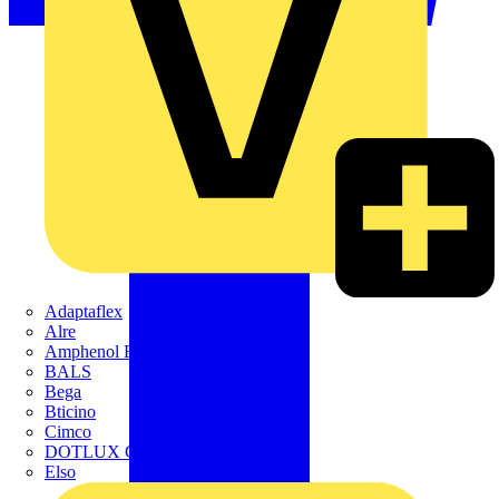
Adaptaflex
Alre
Amphenol FTG
BALS
Bega
Bticino
Cimco
DOTLUX GmbH
Elso