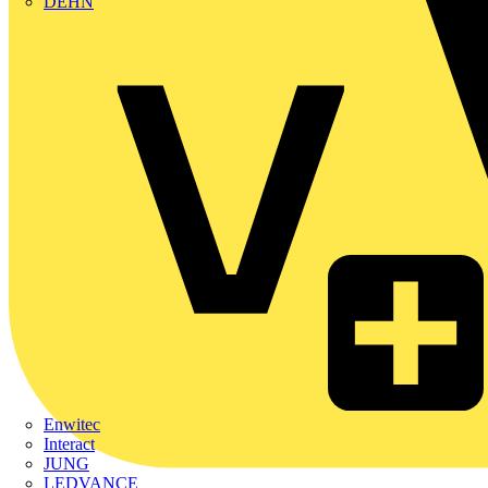
DEHN
Enwitec
Interact
JUNG
LEDVANCE