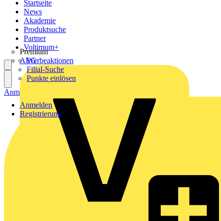
Startseite
News
Akademie
Produktsuche
Partner
Voltimum+
Premium
AEG
Werbeaktionen
Filial-Suche
Punkte einlösen
Anmelden
Registrierung
Anmelden
Registrierung