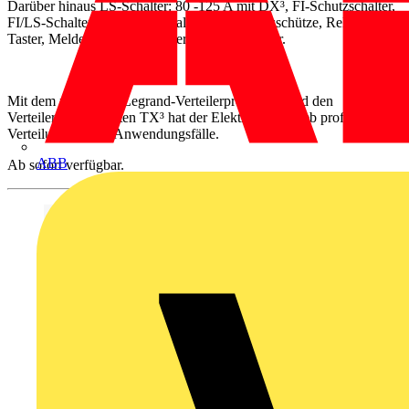
Darüber hinaus LS-Schalter: 80 -125 A mit DX³, FI-Schutzschalter,
FI/LS-Schalter, Fern-/Ausschalter, Installationsschütze, Relais,
Taster, Meldeleuchten, Hilfsgeräte und Auslöser.
Mit dem passenden Legrand-Verteilerprogramm und den
Verteilereinbaugeräten TX³ hat der Elektrofachbetrieb professionelle
Verteilung für alle Anwendungsfälle.
ABB
Ab sofort verfügbar.