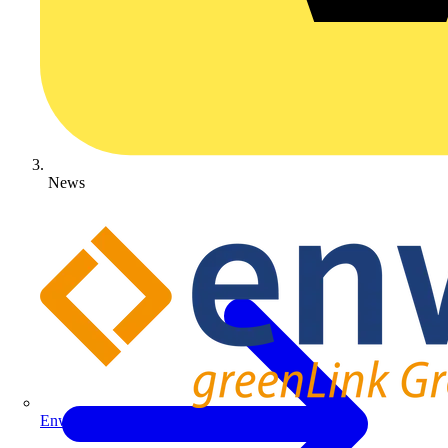
News
Enwitec