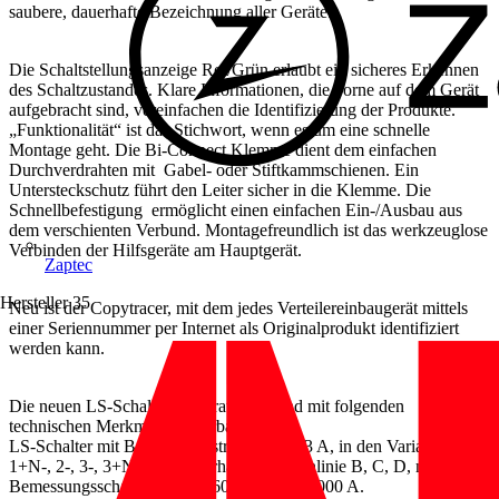
saubere, dauerhafte Bezeichnung aller Geräte.
Die Schaltstellungsanzeige Rot/Grün erlaubt ein sicheres Erkennen
des Schaltzustandes. Klare Informationen, die vorne auf dem Gerät
aufgebracht sind, vereinfachen die Identifizierung der Produkte.
„Funktionalität“ ist das Stichwort, wenn es um eine schnelle
Montage geht. Die Bi-Connect Klemme dient dem einfachen
Durchverdrahten mit Gabel- oder Stiftkammschienen. Ein
Untersteckschutz führt den Leiter sicher in die Klemme. Die
Schnellbefestigung ermöglicht einen einfachen Ein-/Ausbau aus
dem verschienten Verbund. Montagefreundlich ist das werkzeuglose
Verbinden der Hilfsgeräte am Hauptgerät.
Zaptec
Hersteller
35
Neu ist der Copytracer, mit dem jedes Verteilereinbaugerät mittels
einer Seriennummer per Internet als Originalprodukt identifiziert
werden kann.
Die neuen LS-Schalter-Generationen sind mit folgenden
technischen Merkmalen lieferbar:
LS-Schalter mit Bemessungsstrom 0,3 – 63 A, in den Varianten 1-,
1+N-, 2-, 3-, 3+N-, 4-polig erhältlich, Kennlinie B, C, D, mit
Bemessungsschaltvermögen 6000 A und 10000 A.