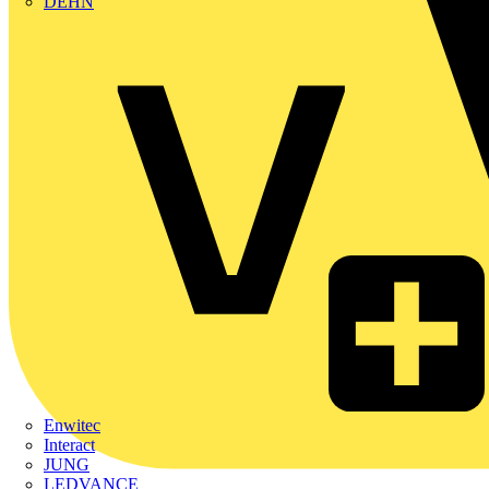
DEHN
Enwitec
Interact
JUNG
LEDVANCE