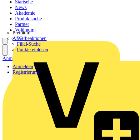
Startseite
News
Akademie
Produktsuche
Partner
Voltimum+
Premium
AEG
Werbeaktionen
Filial-Suche
Punkte einlösen
Anmelden
Registrierung
Anmelden
Registrierung