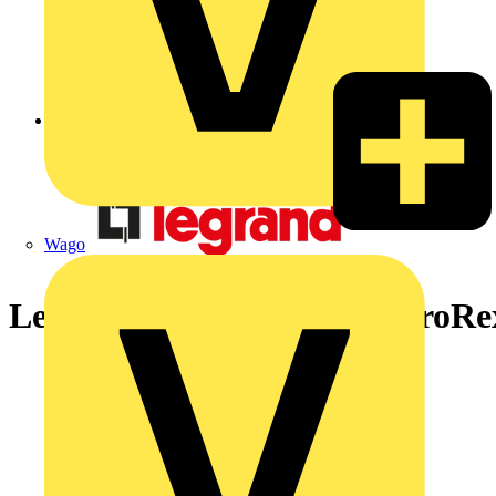
Zurück zu Nachrichten
Wago
Legrand Zeitschaltuhr MicroRe