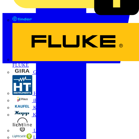
FINDER
FLUKE
Gira
HT Instruments GmbH
iHaus
Kaufel
Kopp
Lichtline
LIGHTCYCLE