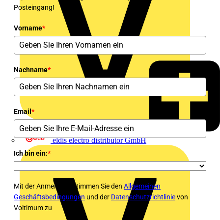
Posteingang!
Vorname
*
Nachname
*
Email
*
eldis electro distributor GmbH
Ich bin ein:
*
Mit der Anmeldung stimmen Sie den
Allgemeinen
Geschäftsbedingungen
und der
Datenschutzrichtlinie
von
Voltimum zu