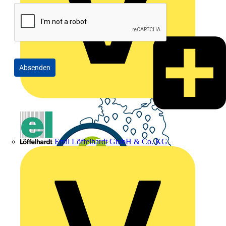
Absenden
Emil Löffelhardt GmbH & Co. KG