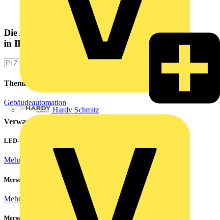
Die Altlampen Sammelstelle
in Ihrer Nähe
Themen
Gebäudeautomation
Hardy Schmitz
Verwandte Inhalte
LED-Walls effizient betreiben: Hohe Einschaltströme beherrschen
Mehr lesen
Mersen Blitz Überspannungsschutz für Photovoltaik & Wohnbau
Mehr lesen
Mersen ProGrid Lastschaltleisten