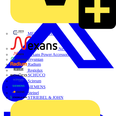
METZ CONNECT
Nexans
Nexans Power Accessories
Prysmian
Radium
Regiolux
SCHÜCO
Scireum
SIEMENS
Steinel
STRIEBEL & JOHN