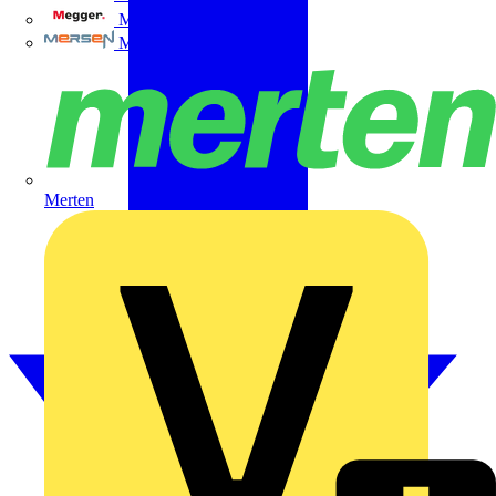
Megger
Mersen
Merten