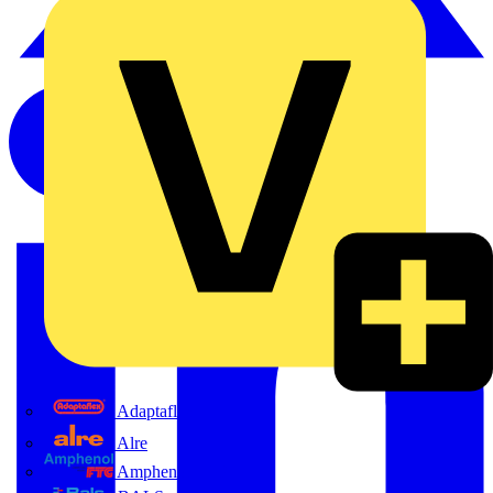
Adaptaflex
Alre
Amphenol FTG