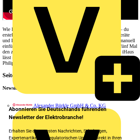
Wie lässt sich KNX-Licht mit iHaus steuern? Ganz einfach – du
erstellst ein KNX-LINKIT. Im gewünschten Raum über „Geräte
und Dienste“ das KNX-Gerät auswählen und das LINKIT manuell
einfügen oder das KNX-Gerät einlernen. Dazu betätigst du fünf Mal
den zugehörigen Schalter, wie im Video beschrieben. Durch iHaus
lässt sich zudem das KNX-Licht mit smarten Lichtquellen wie der
Philips Hue oder der Osram Lightify verbinden.
Seitenleiste
Newsletter
Alexander Bürkle GmbH & Co. KG
Abonnieren Sie Deutschlands führenden
Newsletter der Elektrobranche!
Erhalten Sie die neuesten Nachrichten, Schulungen,
Expertenartikel und regulatorischen Updates direkt in Ihren