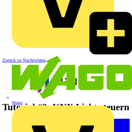
Zurück zu Nachrichten
Wago
Tutorial #2: KNX Licht steuern