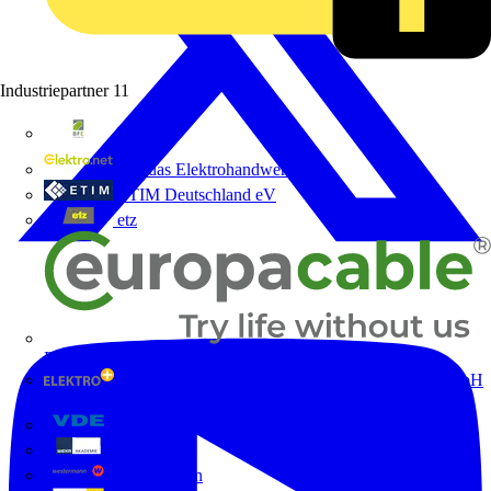
Industriepartner
11
bfe
de - das Elektrohandwerk
ETIM Deutschland eV
etz
Europacable
GED Gesellschaft für Energiedienstleistung - GmbH
& Co. KG
VDE
Weka
Westermann