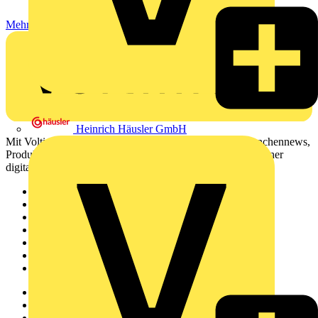
Mehr lesen
Heinrich Häusler GmbH
Mit Voltimum erhalten Elektrofachkräfte Zugang zu Branchennews,
Produktinformationen, Schulungen und Tools – alles auf einer
digitalen Plattform und Community.
Sitemap
Startseite
News
Akademie
Produktsuche
Partner
Voltimum+
Weitere Links
Über uns
Kontakt