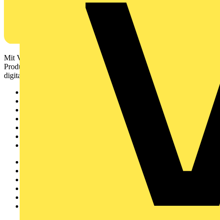
Mit Voltimum erhalten Elektrofachkräfte Zugang zu Branchennews,
Produktinformationen, Schulungen und Tools – alles auf einer
digitalen Plattform und Community.
Sitemap
Startseite
News
Akademie
Produktsuche
Partner
Voltimum+
Weitere Links
Über uns
Kontakt
Downloadbereich (PDFs)
Häufig gestellte Fragen
voltimum.com