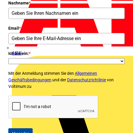
Nachname
*
Email
*
ABB
Ich bin ein:
*
Mit der Anmeldung stimmen Sie den
Allgemeinen
Geschäftsbedingungen
und der
Datenschutzrichtlinie
von
Voltimum zu