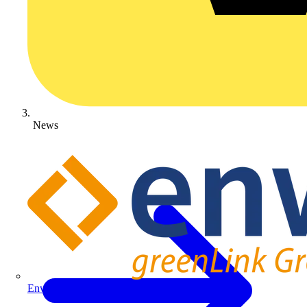
News
Enwitec