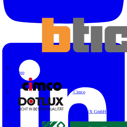
Bticino
Cimco
DOTLUX GmbH