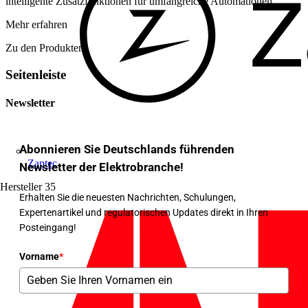
intelligente Zusatzfunktionen für umfangreiche Automationen.
Mehr erfahren
Zu den Produkten
Seitenleiste
Newsletter
Abonnieren Sie Deutschlands führenden
Zaptec
Newsletter der Elektrobranche!
Hersteller
35
Erhalten Sie die neuesten Nachrichten, Schulungen,
Expertenartikel und regulatorischen Updates direkt in Ihren
Posteingang!
Vorname
*