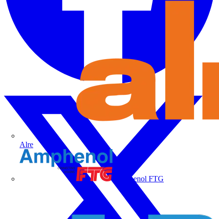
Alre
Amphenol FTG