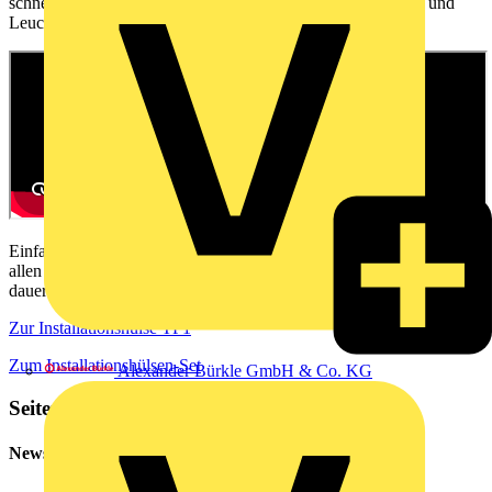
schnelle und sichere Befestigung von Steckdosen, Schaltern und
Leuchten in gedämmten Fassaden.
Einfach eindrehen, ohne zusätzliches Werkzeug – kompatibel mit
allen gängigen Hohlwanddosen und Dämmstoffen. Erleben Sie eine
dauerhafte, wärmebrückenfreie Installation mit sicherem Halt.
Zur Installationshülse TF1
Zum Installationshülsen-Set
Alexander Bürkle GmbH & Co. KG
Seitenleiste
Newsletter