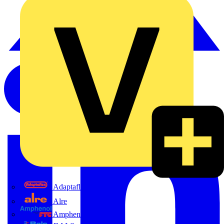
Adaptaflex
Alre
Amphenol FTG