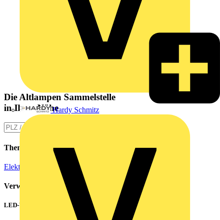
Die Altlampen Sammelstelle
in Ihrer Nähe
Hardy Schmitz
Themen
Elektroinstallation
Verwandte Inhalte
LED-Walls effizient betreiben: Hohe Einschaltströme beherrschen