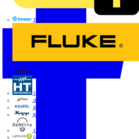
FINDER
FLUKE
Gira
HT Instruments GmbH
iHaus
Kaufel
Kopp
Lichtline
LIGHTCYCLE