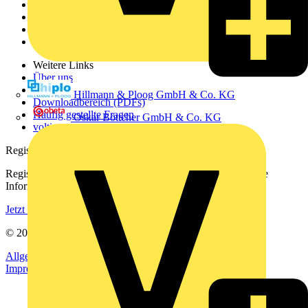
Akademie
Produktsuche
Partner
Voltimum+
Weitere Links
Über uns
Kontakt
Hillmann & Ploog GmbH & Co. KG
Downloadbereich (PDFs)
Häufig gestellte Fragen
Oskar Böttcher GmbH & Co. KG
voltimum.com
Registrierung
Registrieren Sie sich kostenlos und erhalten Sie stets aktuelle
Informationen aus der Elektroindustrie.
Jetzt registrieren
© 2002-
2026
Voltimum
Allgemeine Geschäftsbedingungen
Datenschutzerklärung
Impressum