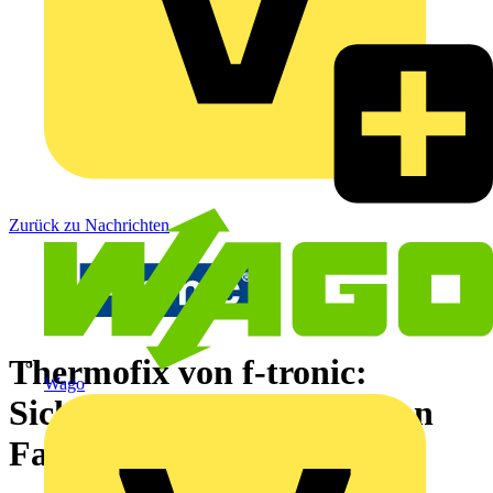
Zurück zu Nachrichten
Thermofix von f-tronic:
Wago
Sicherer Halt in gedämmten
Fassaden