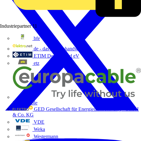
Industriepartner
11
bfe
de - das Elektrohandwerk
ETIM Deutschland eV
etz
Europacable
GED Gesellschaft für Energiedienstleistung - GmbH
& Co. KG
VDE
Weka
Westermann