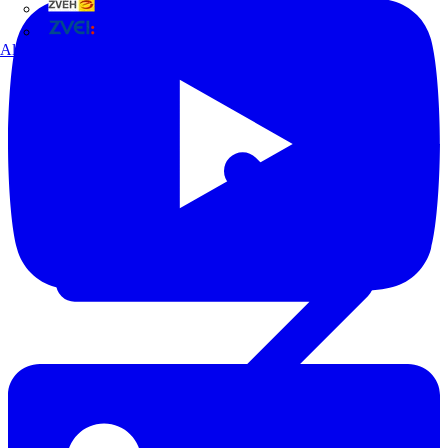
ZVEH
ZVEI
Alle Partner