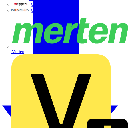
Megger
Mersen
Merten