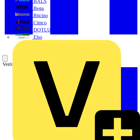
BALS
Bega
Bticino
Cimco
DOTLUX GmbH
Elso
Veröffentlicht: 22. Oktober 2024
Kategorie: Video