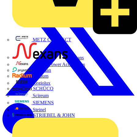
METZ CONNECT
Nexans
Nexans Power Accessories
Prysmian
Radium
Regiolux
SCHÜCO
Scireum
SIEMENS
Steinel
STRIEBEL & JOHN