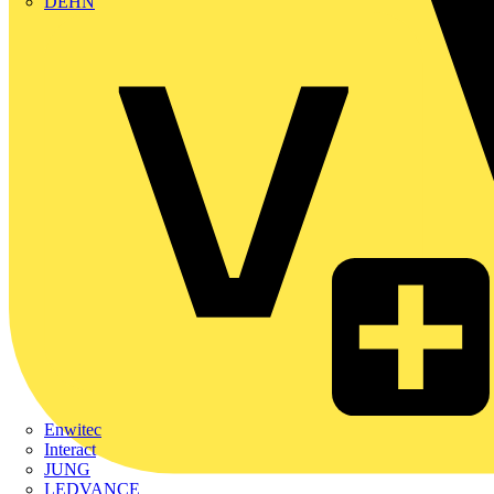
DEHN
Enwitec
Interact
JUNG
LEDVANCE