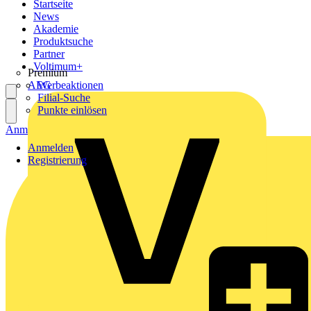
Startseite
News
Akademie
Produktsuche
Partner
Voltimum+
Premium
AEG
Werbeaktionen
Filial-Suche
Punkte einlösen
Anmelden
Registrierung
Anmelden
Registrierung