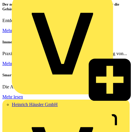
Der neue CATAN C1 von PHOENIX CONTACT – das Highlight für die
Gebäudesteuerung
Entdecken Sie die Zukunft der smarten Gebäudetechnik!
Mehr lesen
Immer das richtige Bild | Kameras richtig vernetzen
Praxisnahe Lösungen für die optimale Netzwerkverkabelung von...
Mehr lesen
Smarte Nachrüstung ohne Umbauten – Mit Busch-Jaeger renovieren
Die Anforderungen an moderne Elektroinstallationen wachsen –...
Mehr lesen
Heinrich Häusler GmbH