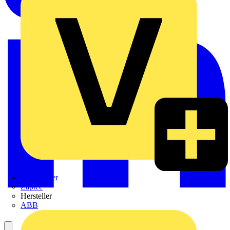
Weidmüller
Zaptec
Hersteller
ABB