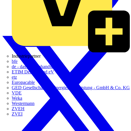
Industriepartner
bfe
de - das Elektrohandwerk
ETIM Deutschland eV
etz
Europacable
GED Gesellschaft für Energiedienstleistung - GmbH & Co. KG
VDE
Weka
Westermann
ZVEH
ZVEI