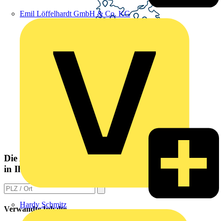
Emil Löffelhardt GmbH & Co. KG
Die Altlampen Sammelstelle
in Ihrer Nähe
Hardy Schmitz
Verwandte Inhalte