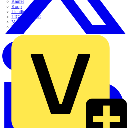
Kaufel
Kopp
Lichtline
LIGHTCYCLE
Megger
Mersen
Merten