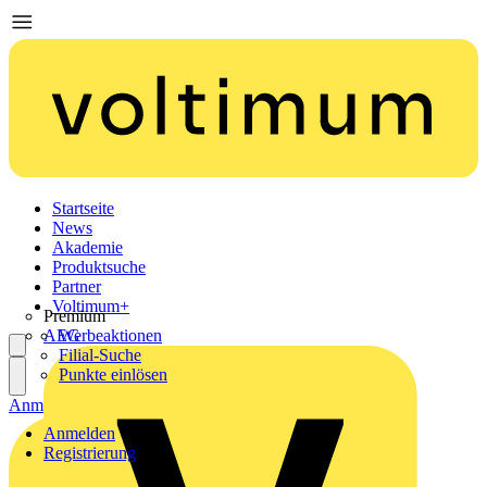
Startseite
News
Akademie
Produktsuche
Partner
Voltimum+
Premium
AEG
Werbeaktionen
Filial-Suche
Punkte einlösen
Anmelden
Registrierung
Anmelden
Registrierung