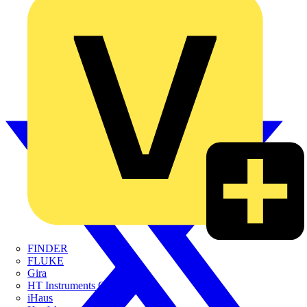
FINDER
FLUKE
Gira
HT Instruments GmbH
iHaus