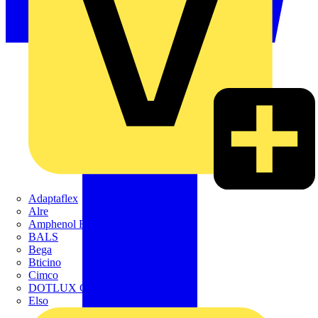
Adaptaflex
Alre
Amphenol FTG
BALS
Bega
Bticino
Cimco
DOTLUX GmbH
Elso