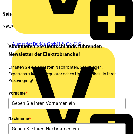
Seitenleiste
Newsletter
Alexander Bürkle GmbH & Co. KG
Abonnieren Sie Deutschlands führenden
Newsletter der Elektrobranche!
Erhalten Sie die neuesten Nachrichten, Schulungen,
Expertenartikel und regulatorischen Updates direkt in Ihren
Posteingang!
Vorname
*
Nachname
*