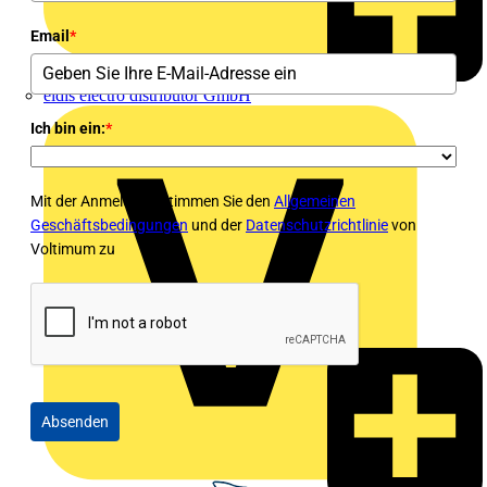
Email
*
eldis electro distributor GmbH
Ich bin ein:
*
Mit der Anmeldung stimmen Sie den
Allgemeinen
Geschäftsbedingungen
und der
Datenschutzrichtlinie
von
Voltimum zu
Absenden