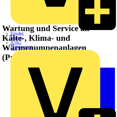
Wartung und Service an
Enwitec
Kälte-, Klima- und
Interact
JUNG
Wärmepumpenanlagen
LEDVANCE
(Praxisseminar)