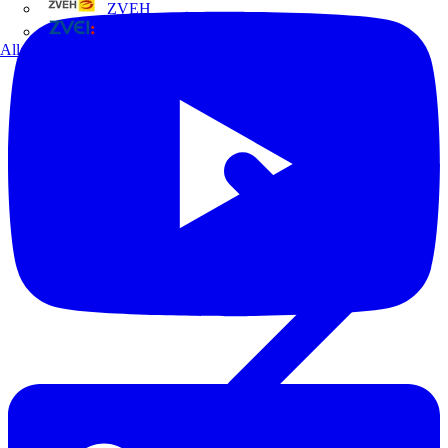
ZVEH
ZVEI
Alle Partner