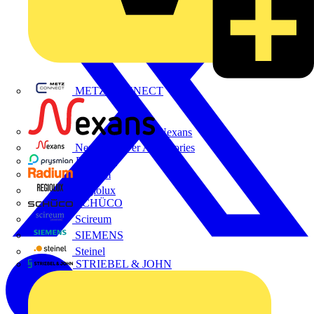
METZ CONNECT
Nexans
Nexans Power Accessories
Prysmian
Radium
Regiolux
SCHÜCO
Scireum
SIEMENS
Steinel
STRIEBEL & JOHN