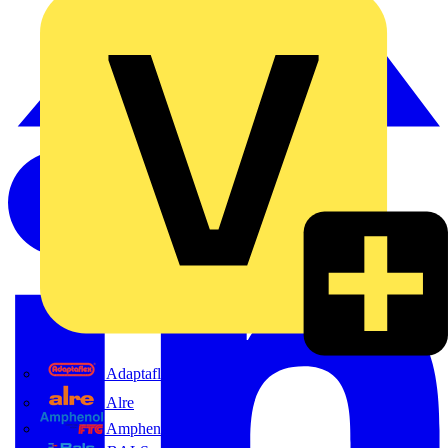
Adaptaflex
Alre
Amphenol FTG