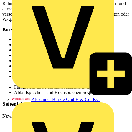
Rahmen der Bit- und Wortverarbeitung programmieren, testen und
anwenden. Die Inhalte werden durch praktische übungen an
verschiedenen Automatisierungssystemen von Beckhoff, Eaton oder
Wago vertieft.
Kursinhalte
Programmstruktur/ Programmgliederung
Fortgeschrittene Variablendeklaration
Analogwertverarbeitung
Einsatz und Nutzung von Datentypen
Einsatz und Nutzung von Bibliotheksbausteinen
Parametrierbare Funktionen und Funktionsbausteine
Zahlensysteme, Datenformate, Strukturen
Arithmetische und Umwandlungsfunktionen, mathematische
Funktionen
Funktionen und Funktionsbausteine in der Wortverarbeitung
Ablaufsprachen- und Hochsprachenprogrammierung
Alexander Bürkle GmbH & Co. KG
Seitenleiste
Newsletter