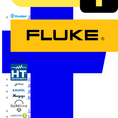
FINDER
FLUKE
Gira
HT Instruments GmbH
iHaus
Kaufel
Kopp
Lichtline
LIGHTCYCLE