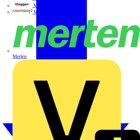
Megger
Mersen
Merten