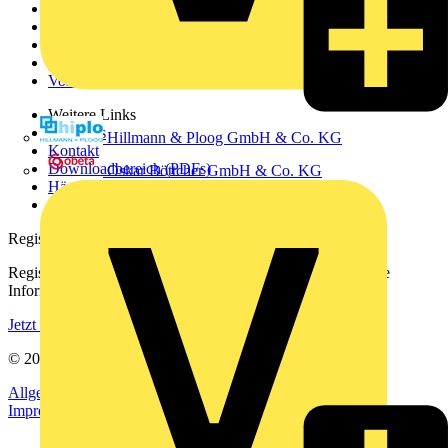
News
Akademie
Produktsuche
Partner
Voltimum+
Weitere Links
Über uns
Hillmann & Ploog GmbH & Co. KG
Kontakt
Downloadbereich (PDFs)
Oskar Böttcher GmbH & Co. KG
Häufig gestellte Fragen
voltimum.com
Registrierung
Registrieren Sie sich kostenlos und erhalten Sie stets aktuelle
Informationen aus der Elektroindustrie.
Jetzt registrieren
© 2002-
2026
Voltimum
Allgemeine Geschäftsbedingungen
Datenschutzerklärung
Impressum