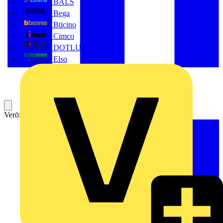
BALS
Bega
Bticino
Cimco
DOTLUX GmbH
Elso
Veröffentlicht: 20. Oktober 2019
Kategorie: ETZ Seminare