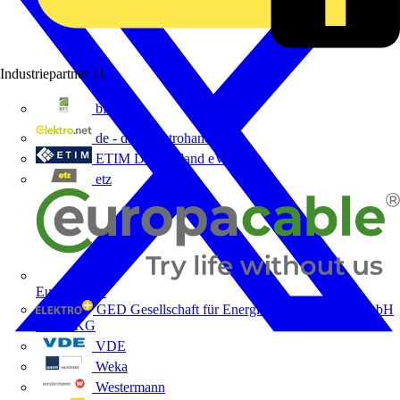
Industriepartner
11
bfe
de - das Elektrohandwerk
ETIM Deutschland eV
etz
Europacable
GED Gesellschaft für Energiedienstleistung - GmbH
& Co. KG
VDE
Weka
Westermann