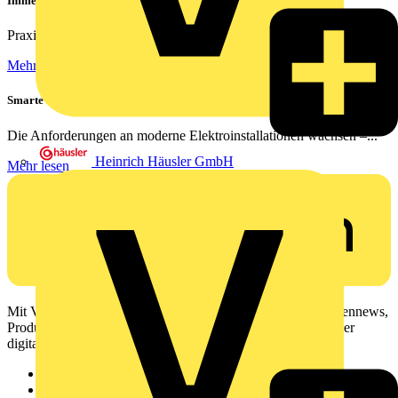
Immer das richtige Bild | Kameras richtig vernetzen
Praxisnahe Lösungen für die optimale Netzwerkverkabelung von...
Mehr lesen
Smarte Nachrüstung ohne Umbauten – Mit Busch-Jaeger renovieren
Die Anforderungen an moderne Elektroinstallationen wachsen –...
Heinrich Häusler GmbH
Mehr lesen
Mit Voltimum erhalten Elektrofachkräfte Zugang zu Branchennews,
Produktinformationen, Schulungen und Tools – alles auf einer
digitalen Plattform und Community.
Sitemap
Startseite