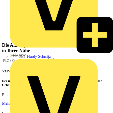
Die Altlampen Sammelstelle
in Ihrer Nähe
Hardy Schmitz
Verwandte Inhalte
Der neue CATAN C1 von PHOENIX CONTACT – das Highlight für die
Gebäudesteuerung
Entdecken Sie die Zukunft der smarten Gebäudetechnik!
Mehr lesen