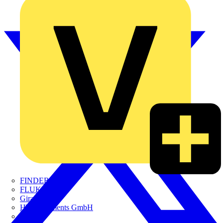
FINDER
FLUKE
Gira
HT Instruments GmbH
iHaus