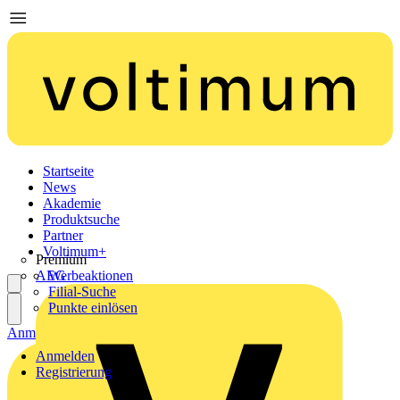
Startseite
News
Akademie
Produktsuche
Partner
Voltimum+
Premium
AEG
Werbeaktionen
Filial-Suche
Punkte einlösen
Anmelden
Registrierung
Anmelden
Registrierung