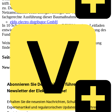
trifft auch auf die Messung und Dokumentation der Erdungsanlage
zu. Die Elektrofachkraft übernimmt mit der Anmeldung des
Netzanschlusses beim Energieversorger die Verantwortung für die
fachgerechte Ausführung dieser Baumaßnahme.
eldis electro distributor GmbH
In 10 Schritten zum Fundamenterder: DEHN hat einen Leitfaden
entwickelt, der Schritt für Schritt die fachgerechte Ausführung des
Fundamenterder zeigt.
Hier
geht’s zum Download.
Weitere Details und Informationen rund um das Thema Erdung
finden Sie
hier
.
Seitenleiste
Newsletter
Abonnieren Sie Deutschlands führenden
Newsletter der Elektrobranche!
Erhalten Sie die neuesten Nachrichten, Schulungen,
Expertenartikel und regulatorischen Updates direkt in Ihren