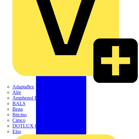
Adaptaflex
Alre
Amphenol FTG
BALS
Bega
Bticino
Cimco
DOTLUX GmbH
Elso