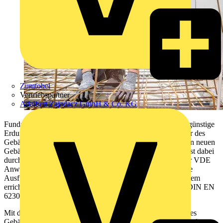
Zumtobel
Vertriebspartner
Adalbert Zajadacz GmbH & Co. KG
Fundament- oder Ringerder stellen eine sichere und kostengünstige
Erdungsanlage dar - und dies über die gesamte Lebensdauer des
Gebäudes. In Deutschland besteht die Verpflichtung, in allen neuen
Gebäuden einen Fundamenterder zu erstellen. Der Einbau ist dabei
durch die DIN VDE 0100-540, die DIN 18015-1 sowie der VDE
Anwendungsregel AR 4100 vorgeschrieben. Die technische
Ausführung regelt die DIN 18014. Wird ein Blitzschutzsystem
errichtet, gelten zudem die erweiterten Anforderungen der DIN EN
62305-3.
Mit dem Fundamenterder wird über die gesamte Nutzung des
Gebäudes eine funktionsfähige und wartungsfreie Erdungsanlage