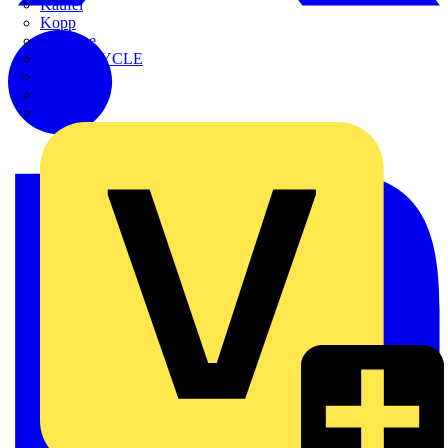
Kaufel
Kopp
Lichtline
LIGHTCYCLE
Megger
Mersen
Merten