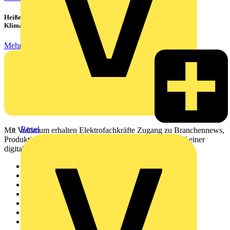
Heiße Sommer, kühle Köpfe: Verbraucher setzen immer mehr auf
Klimageräte und Ventilatoren
Mehr lesen
Rexel
Mit Voltimum erhalten Elektrofachkräfte Zugang zu Branchennews,
Produktinformationen, Schulungen und Tools – alles auf einer
digitalen Plattform und Community.
Sitemap
Startseite
News
Akademie
Produktsuche
Partner
Voltimum+