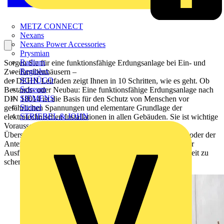
METZ CONNECT
Nexans
Nexans Power Accessories
Prysmian
Radium
Sorgen Sie für eine funktionsfähige Erdungsanlage bei Ein- und
Regiolux
Zweifamilienhäusern –
SCHÜCO
der DEHN Leitfaden zeigt Ihnen in 10 Schritten, wie es geht. Ob
Scireum
Bestands- oder Neubau: Eine funktionsfähige Erdungsanlage
nach
SIEMENS
DIN 18014
ist die Basis für den Schutz von Menschen vor
Steinel
gefährlichen Spannungen und
elementare Grundlage der
STRIEBEL & JOHN
elektrotechnischen Installationen in allen Gebäuden. Sie ist wichtige
Voraussetzung für die sichere Funktion des Blitz- und
Überspannungsschutzes, des Funktionspotentialausgleichs oder der
Antennenerdung. Daher ist sowohl der Planung als auch der
Ausführung des Fundamenterders besondere Aufmerksamkeit zu
schenken.