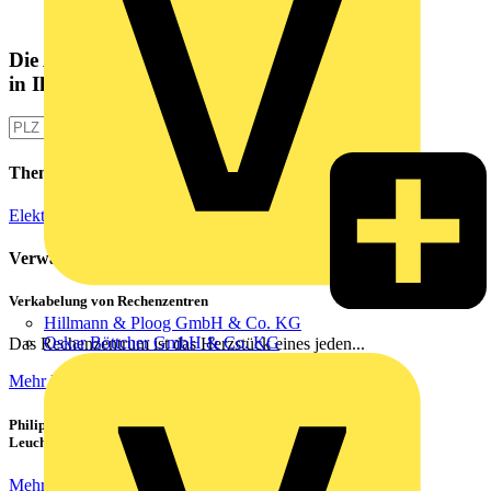
Die Altlampen Sammelstelle
in Ihrer Nähe
Themen
Elektroinstallation
Verwandte Inhalte
Verkabelung von Rechenzentren
Hillmann & Ploog GmbH & Co. KG
Oskar Böttcher GmbH & Co. KG
Das Rechenzentrum ist das Herzstück eines jeden...
Mehr lesen
Philips CorePro LED-Röhren: Der preiswerte 1:1 Ersatz für
Leuchtstoffröhren
Mehr lesen