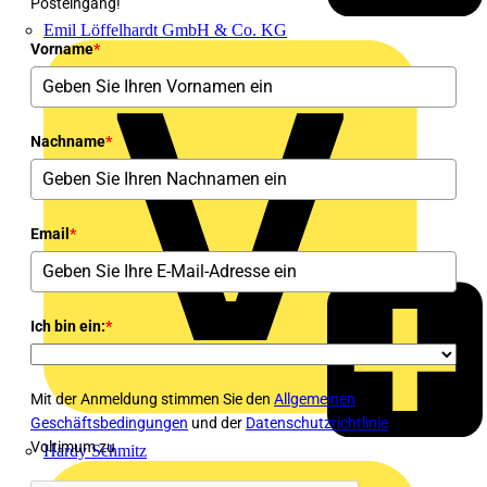
Posteingang!
Emil Löffelhardt GmbH & Co. KG
Vorname
*
Nachname
*
Email
*
Ich bin ein:
*
Mit der Anmeldung stimmen Sie den
Allgemeinen
Geschäftsbedingungen
und der
Datenschutzrichtlinie
von
Voltimum zu
Hardy Schmitz