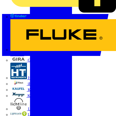
FINDER
FLUKE
Gira
HT Instruments GmbH
iHaus
Kaufel
Kopp
Lichtline
LIGHTCYCLE