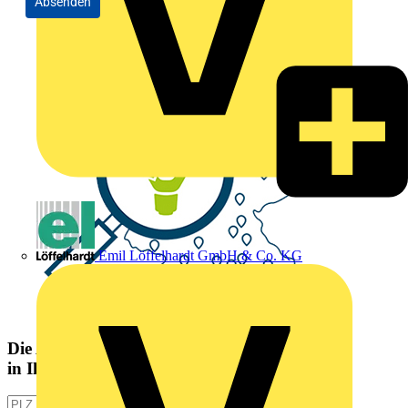
Absenden
Emil Löffelhardt GmbH & Co. KG
Die Altlampen Sammelstelle
in Ihrer Nähe