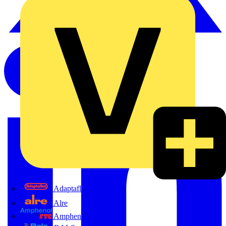
Adaptaflex
Alre
Amphenol FTG