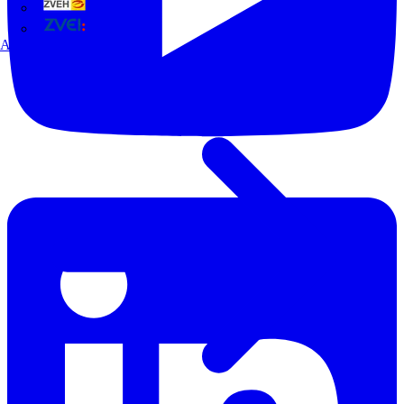
ZVEH
ZVEI
Alle Partner