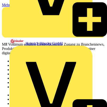
Mehr lesen
Heinrich Häusler GmbH
Mit Voltimum erhalten Elektrofachkräfte Zugang zu Branchennews,
Produktinformationen, Schulungen und Tools – alles auf einer
digitalen Plattform und Community.
Sitemap
Startseite
News
Akademie
Produktsuche
Partner
Voltimum+
Weitere Links
Über uns
Kontakt