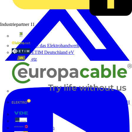
Industriepartner
11
bfe
de - das Elektrohandwerk
ETIM Deutschland eV
etz
Europacable
GED Gesellschaft für Energiedienstleistung - GmbH
& Co. KG
VDE
Weka
Westermann