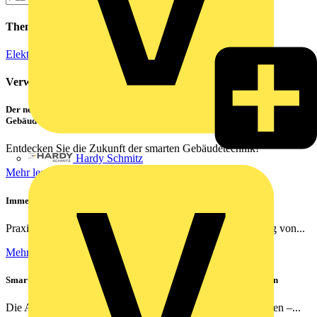
Themen
Elektroinstallation
Verwandte Inhalte
Der neue CATAN C1 von PHOENIX CONTACT – das Highlight für die
Gebäudesteuerung
Entdecken Sie die Zukunft der smarten Gebäudetechnik!
Hardy Schmitz
Mehr lesen
Immer das richtige Bild | Kameras richtig vernetzen
Praxisnahe Lösungen für die optimale Netzwerkverkabelung von...
Mehr lesen
Smarte Nachrüstung ohne Umbauten – Mit Busch-Jaeger renovieren
Die Anforderungen an moderne Elektroinstallationen wachsen –...