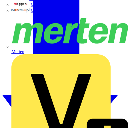
Megger
Mersen
Merten