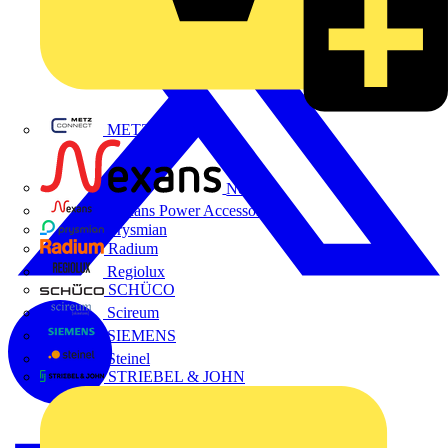
METZ CONNECT
Nexans
Nexans Power Accessories
Prysmian
Radium
Regiolux
SCHÜCO
Scireum
SIEMENS
Steinel
STRIEBEL & JOHN