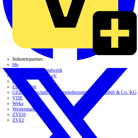
Industriepartner
bfe
de - das Elektrohandwerk
ETIM Deutschland eV
etz
Europacable
GED Gesellschaft für Energiedienstleistung - GmbH & Co. KG
VDE
Weka
Westermann
ZVEH
ZVEI