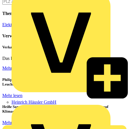
Themen
Elektroinstallation
Verwandte Inhalte
Verkabelung von Rechenzentren
Das Rechenzentrum ist das Herzstück eines jeden...
Mehr lesen
Philips CorePro LED-Röhren: Der preiswerte 1:1 Ersatz für
Leuchtstoffröhren
Mehr lesen
Heinrich Häusler GmbH
Heiße Sommer, kühle Köpfe: Verbraucher setzen immer mehr auf
Klimageräte und Ventilatoren
Mehr lesen