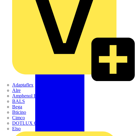
Adaptaflex
Alre
Amphenol FTG
BALS
Bega
Bticino
Cimco
DOTLUX GmbH
Elso