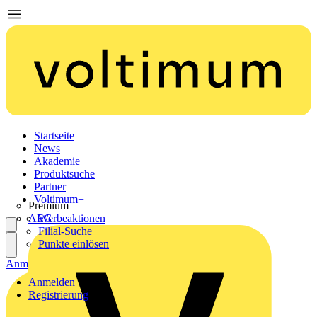
Startseite
News
Akademie
Produktsuche
Partner
Voltimum+
Premium
AEG
Werbeaktionen
Filial-Suche
Punkte einlösen
Anmelden
Registrierung
Anmelden
Registrierung