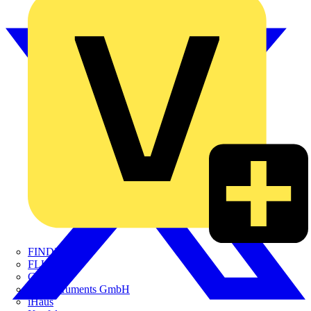
FINDER
FLUKE
Gira
HT Instruments GmbH
iHaus