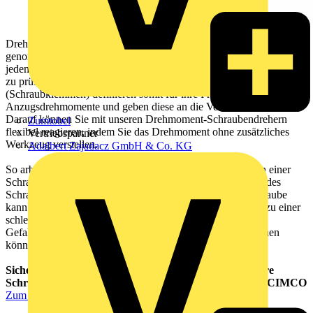
Drehmoment ist nicht gleich drehmoment: Es gibt keine generelle,
genormte, einheitliche Drehmomentvorgabe. Vielmehr obliegtes
jedem Hersteller selbst, für sein Produkt das optimale Drehmoment
zu prüfen. Die Produzenten der verschiedenen Reihenklemmen
(Schraubklemmen) definieren somit für ihre Produkte
Anzugsdrehmomente und geben diese an die Verarbeiter weiter.
Darauf können Sie mit unseren Drehmoment-Schraubendrehern
Zumtobel
flexibel reagieren, indem Sie das Drehmoment ohne zusätzliches
Vertriebspartner
Werkzeug verstellen.
Adalbert Zajadacz GmbH & Co. KG
So arbeiten Sie jederzeit sicher: denn ein zu festes anziehen einer
Schraube kann zu einer Überdrehung und/oder Zerstörung des
Schraubengewindes führen. eine zu lasch angezogene Schraube
kann sich durch Vibrationen lösen. beide Szenarien führen zu einer
schlechten Schraubverbindung und sind eine potenzielle
Gefahrenquelle, der Sie mit dem richtigen Werkzeug entgehen
können.
Sichern Sie sich jetzt aich lebenslange Garantie* auf Ihre
Schraubendreher, Zangen und Hand-Presszangen von CIMCO
Zum CIMCO-Club