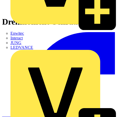
Drehmoment-Schraubendreher
Enwitec
Interact
JUNG
LEDVANCE