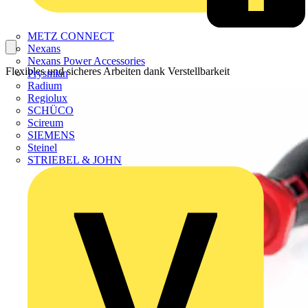
METZ CONNECT
Nexans
Nexans Power Accessories
Flexibles und sicheres Arbeiten dank Verstellbarkeit
Prysmian
Radium
Regiolux
SCHÜCO
Scireum
SIEMENS
Steinel
STRIEBEL & JOHN