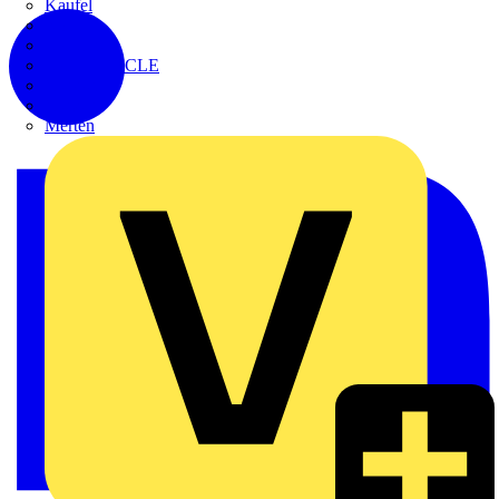
Kaufel
Kopp
Lichtline
LIGHTCYCLE
Megger
Mersen
Merten