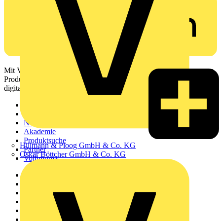
Mit Voltimum erhalten Elektrofachkräfte Zugang zu Branchennews,
Produktinformationen, Schulungen und Tools – alles auf einer
digitalen Plattform und Community.
Sitemap
Startseite
News
Akademie
Produktsuche
Hillmann & Ploog GmbH & Co. KG
Partner
Oskar Böttcher GmbH & Co. KG
Voltimum+
Weitere Links
Über uns
Kontakt
Downloadbereich (PDFs)
Häufig gestellte Fragen
voltimum.com