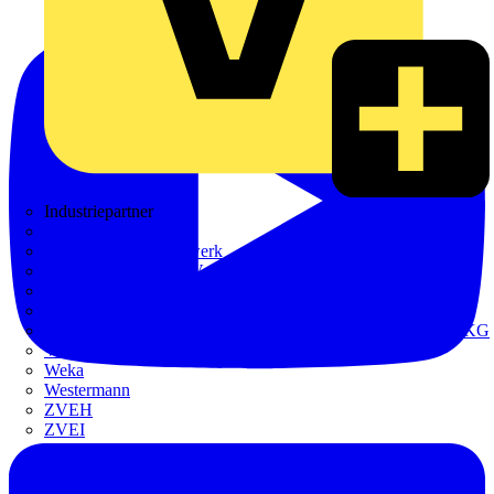
Industriepartner
bfe
de - das Elektrohandwerk
ETIM Deutschland eV
etz
Europacable
GED Gesellschaft für Energiedienstleistung - GmbH & Co. KG
VDE
Weka
Westermann
ZVEH
ZVEI