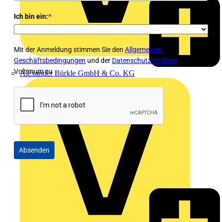
Ich bin ein:
*
Mit der Anmeldung stimmen Sie den
Allgemeinen
Geschäftsbedingungen
und der
Datenschutzrichtlinie
von
Voltimum zu
Alexander Bürkle GmbH & Co. KG
Absenden