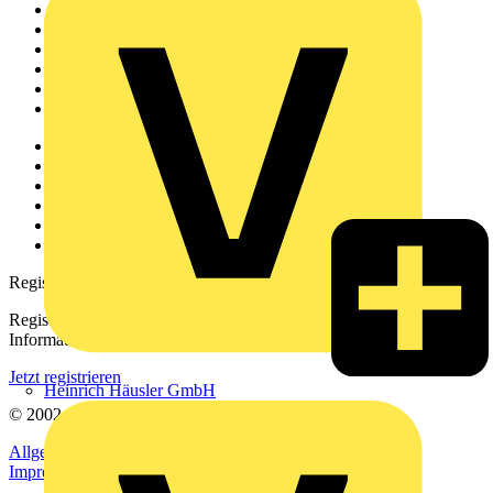
Startseite
News
Akademie
Produktsuche
Partner
Voltimum+
Weitere Links
Über uns
Kontakt
Downloadbereich (PDFs)
Häufig gestellte Fragen
voltimum.com
Registrierung
Registrieren Sie sich kostenlos und erhalten Sie stets aktuelle
Informationen aus der Elektroindustrie.
Jetzt registrieren
Heinrich Häusler GmbH
© 2002-
2026
Voltimum
Allgemeine Geschäftsbedingungen
Datenschutzerklärung
Impressum