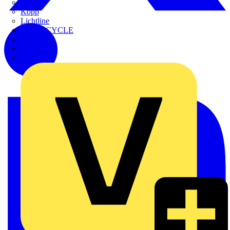
Kaufel
Kopp
Lichtline
LIGHTCYCLE
Megger
Mersen
Merten