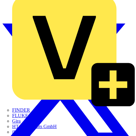
FINDER
FLUKE
Gira
HT Instruments GmbH
iHaus