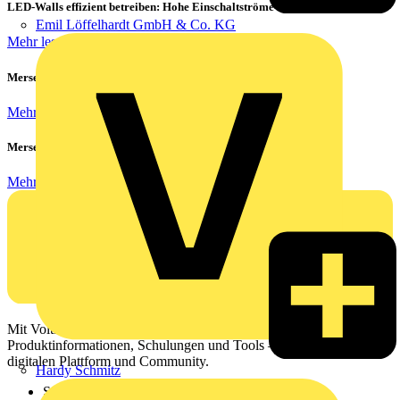
LED-Walls effizient betreiben: Hohe Einschaltströme beherrschen
Emil Löffelhardt GmbH & Co. KG
Mehr lesen
Mersen Blitz Überspannungsschutz für Photovoltaik & Wohnbau
Mehr lesen
Mersen ProGrid Lastschaltleisten
Mehr lesen
Mit Voltimum erhalten Elektrofachkräfte Zugang zu Branchennews,
Produktinformationen, Schulungen und Tools – alles auf einer
digitalen Plattform und Community.
Hardy Schmitz
Sitemap