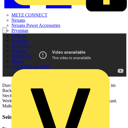
METZ CONNECT
Nexans
Nexans Power Accessories
Prysmian
Radium
Regiolux
SCHÜCO
Scireum
SIEMENS
Steinel
STRIEBEL & JOHN
Durch einfaches Verschieben der Hülse (auch bei Fixierung im
Backenfutter des Akkuschraubers möglich) als
Steckschlüsseladapter sowie Bithalter verwendbar.
Werkzeugaufnahme je 1/4“ Außensechskant und Innenvierkant.
Maße L x B x T: 70 x 13 x 13 mm
Seitenleiste