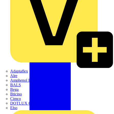
Adaptaflex
Alre
Amphenol FTG
BALS
Bega
Bticino
Cimco
DOTLUX GmbH
Elso