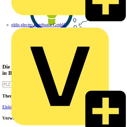
eldis electro distributor GmbH
Die Altlampen Sammelstelle
in Ihrer Nähe
Themen
Elektroinstallation
Verwandte Inhalte