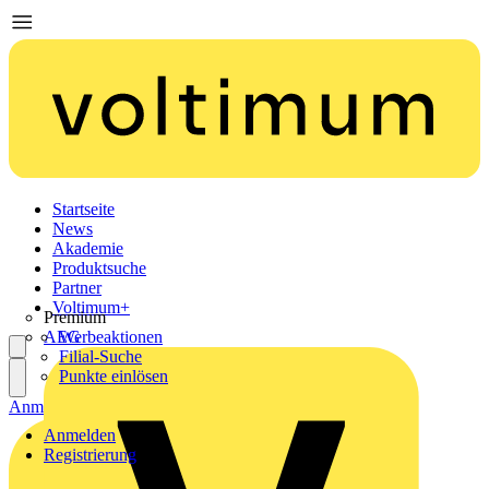
Startseite
News
Akademie
Produktsuche
Partner
Voltimum+
Premium
AEG
Werbeaktionen
Filial-Suche
Punkte einlösen
Anmelden
Registrierung
Anmelden
Registrierung