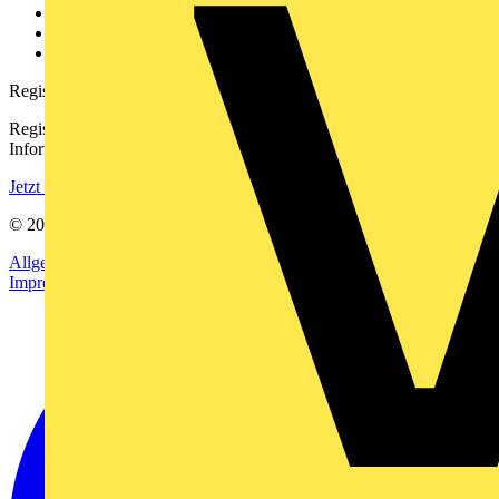
Downloadbereich (PDFs)
Häufig gestellte Fragen
voltimum.com
Registrierung
Registrieren Sie sich kostenlos und erhalten Sie stets aktuelle
Informationen aus der Elektroindustrie.
Jetzt registrieren
© 2002-
2026
Voltimum
Allgemeine Geschäftsbedingungen
Datenschutzerklärung
Impressum