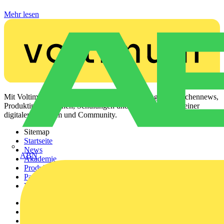
Mehr lesen
Mit Voltimum erhalten Elektrofachkräfte Zugang zu Branchennews,
Produktinformationen, Schulungen und Tools – alles auf einer
digitalen Plattform und Community.
Sitemap
Startseite
News
ABN
Akademie
Produktsuche
Partner
Voltimum+
Weitere Links
Über uns
Kontakt