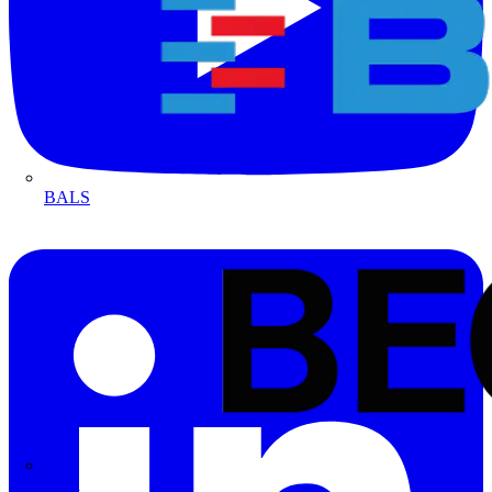
BALS
Bega