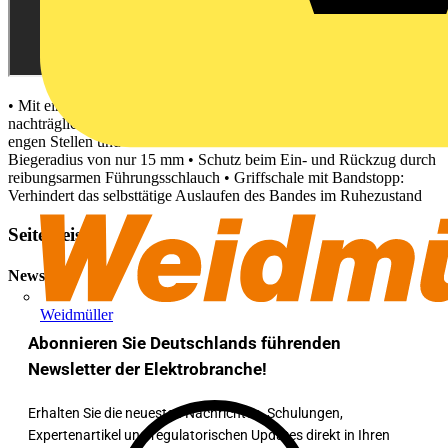
• Mit einem Banddurchmesser von nur 1,2 mm Ideal für die
nachträgliche Installation in belegten Rohren • Durchfahren von
engen Stellen und Kurven dank Flexi-Sonde Mini • Minimaler
Biegeradius von nur 15 mm • Schutz beim Ein- und Rückzug durch
reibungsarmen Führungsschlauch • Griffschale mit Bandstopp:
Verhindert das selbsttätige Auslaufen des Bandes im Ruhezustand
Seitenleiste
Newsletter
Weidmüller
Abonnieren Sie Deutschlands führenden
Newsletter der Elektrobranche!
Erhalten Sie die neuesten Nachrichten, Schulungen,
Expertenartikel und regulatorischen Updates direkt in Ihren