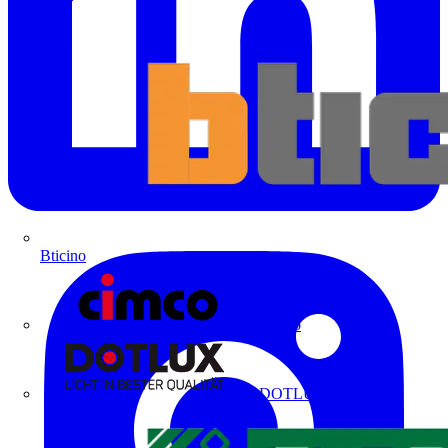
Bticino
Cimco
DOTLUX GmbH