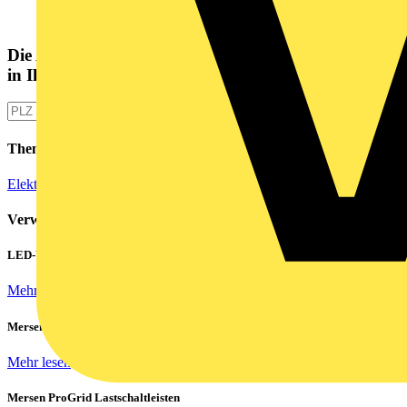
Die Altlampen Sammelstelle
in Ihrer Nähe
Themen
Elektroinstallation
Verwandte Inhalte
LED-Walls effizient betreiben: Hohe Einschaltströme beherrschen
Mehr lesen
Mersen Blitz Überspannungsschutz für Photovoltaik & Wohnbau
Mehr lesen
Mersen ProGrid Lastschaltleisten