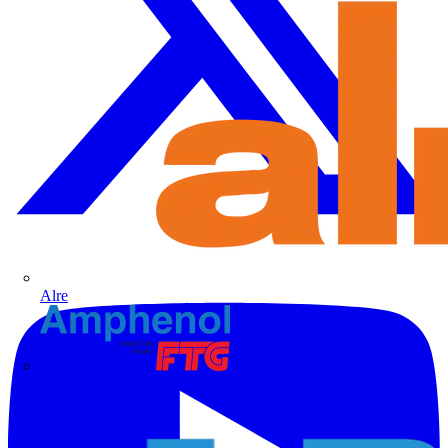
Alre
Amphenol FTG