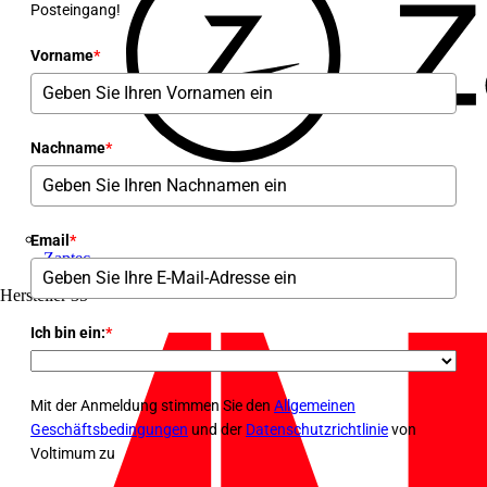
Posteingang!
Vorname
*
Nachname
*
Email
*
Zaptec
Hersteller
35
Ich bin ein:
*
Mit der Anmeldung stimmen Sie den
Allgemeinen
Geschäftsbedingungen
und der
Datenschutzrichtlinie
von
Voltimum zu