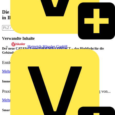
Die Altlampen Sammelstelle
in Ihrer Nähe
Verwandte Inhalte
Heinrich Häusler GmbH
Der neue CATAN C1 von PHOENIX CONTACT – das Highlight für die
Gebäudesteuerung
Entdecken Sie die Zukunft der smarten Gebäudetechnik!
Mehr lesen
Immer das richtige Bild | Kameras richtig vernetzen
Praxisnahe Lösungen für die optimale Netzwerkverkabelung von...
Mehr lesen
Smarte Nachrüstung ohne Umbauten – Mit Busch-Jaeger renovieren