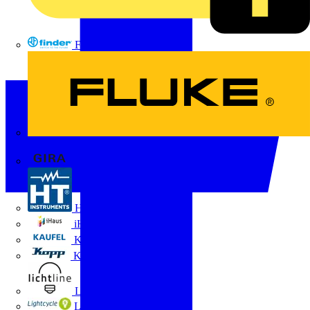
FINDER
FLUKE
Gira
HT Instruments GmbH
iHaus
Kaufel
Kopp
Lichtline
LIGHTCYCLE