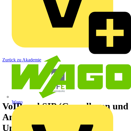
Zurück zu Akademie
Wago
VoIP und SIP (Grundlagen und
Anforderungen zur
Umsetzung)