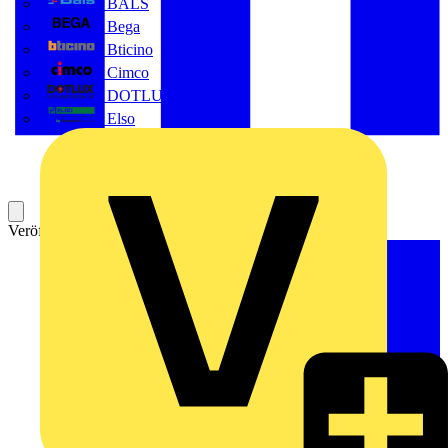
BALS
Bega
Bticino
Cimco
DOTLUX GmbH
Elso
Veröffentlicht: 16. Oktober 2018
Kategorie: BFE Seminare