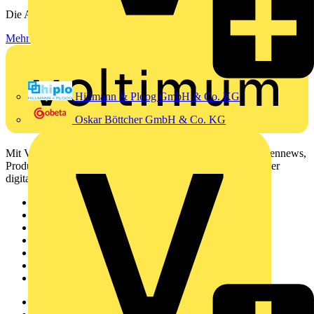
Die Anforderungen an moderne Elektroinstallationen wachsen –...
Mehr lesen
Hillmann & Ploog GmbH & Co. KG
Oskar Böttcher GmbH & Co. KG
Mit Voltimum erhalten Elektrofachkräfte Zugang zu Branchennews,
Produktinformationen, Schulungen und Tools – alles auf einer
digitalen Plattform und Community.
Sitemap
Startseite
News
Akademie
Produktsuche
Partner
Voltimum+
Weitere Links