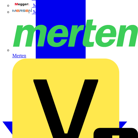
Megger
Mersen
Merten