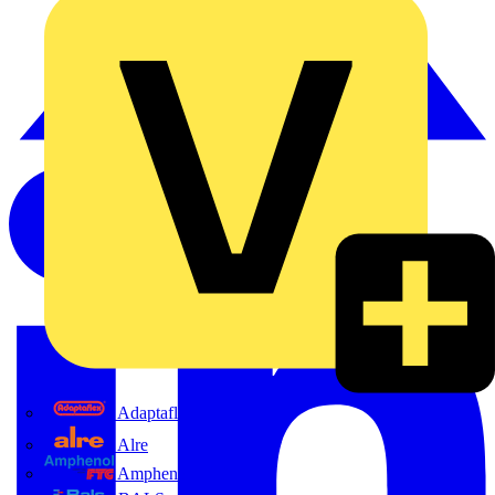
Adaptaflex
Alre
Amphenol FTG