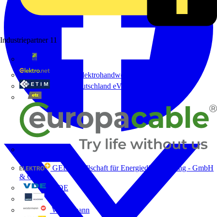
Industriepartner
11
bfe
de - das Elektrohandwerk
ETIM Deutschland eV
etz
Europacable
GED Gesellschaft für Energiedienstleistung - GmbH
& Co. KG
VDE
Weka
Westermann