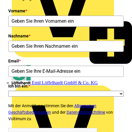
Vorname
*
Nachname
*
Email
*
Emil Löffelhardt GmbH & Co. KG
Ich bin ein:
*
Mit der Anmeldung stimmen Sie den
Allgemeinen
Geschäftsbedingungen
und der
Datenschutzrichtlinie
von
Voltimum zu