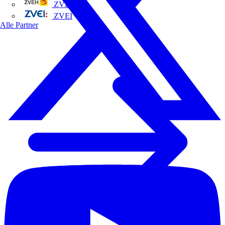
ZVEH
ZVEI
Alle Partner