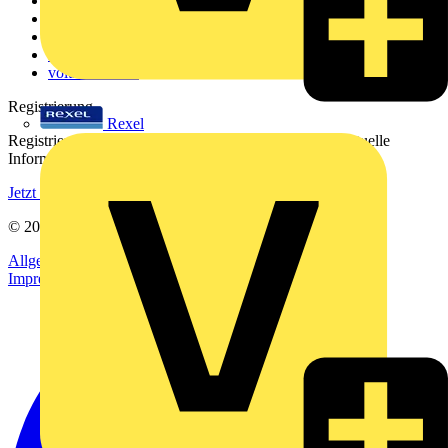
Über uns
Kontakt
Downloadbereich (PDFs)
Häufig gestellte Fragen
voltimum.com
Registrierung
Rexel
Registrieren Sie sich kostenlos und erhalten Sie stets aktuelle
Informationen aus der Elektroindustrie.
Jetzt registrieren
© 2002-
2026
Voltimum
Allgemeine Geschäftsbedingungen
Datenschutzerklärung
Impressum