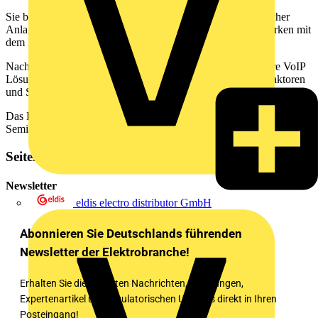
Sie besitzen Grundlagenkenntnisse kommunikationstechnischer
Anlagen und sind mit der Funktionsweise von Datennetzwerken mit
dem Internet Protokoll (IPv4) vertraut.
Nach dem erfolgreichen Besuch sind Sie in der Lage kleinere VoIP
Lösung zu planen und umzusetzen. Sie kennen die Erfolgsfaktoren
und Stolperfallen von VoIP-Lösungen.
Das BFE-Oldenburg gibt eine Teilnahmebescheinigung mit
Seminarinhalten aus.
Seitenleiste
Newsletter
eldis electro distributor GmbH
Abonnieren Sie Deutschlands führenden
Newsletter der Elektrobranche!
Erhalten Sie die neuesten Nachrichten, Schulungen,
Expertenartikel und regulatorischen Updates direkt in Ihren
Posteingang!