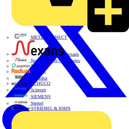
METZ CONNECT
Nexans
Nexans Power Accessories
Prysmian
Radium
Regiolux
SCHÜCO
Scireum
SIEMENS
Steinel
STRIEBEL & JOHN