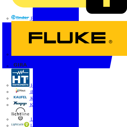
FINDER
FLUKE
Gira
HT Instruments GmbH
iHaus
Kaufel
Kopp
Lichtline
LIGHTCYCLE