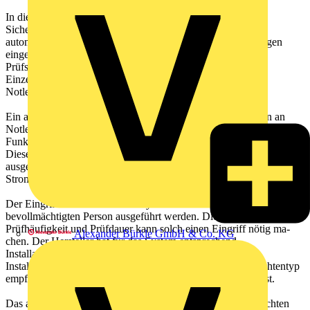
In dieser Norm wird das Betriebsverhalten und die
Sicherheitsanforderungen für Produkte beschrieben, die in
automatischen Prüfsystemen in Sicherheitsbeleuchtungsanlagen
eingesetzt sind. Dabei wird auch die Funktionalität eines
Prüfsystems festgelegt. Anwendung findet diese Norm für
Einzelbatterieleuchten und für Zentralbatterieanlagen mit
Notleuchten.
Ein automatisches Prüfsystem hat die Aufgabe die Prüfungen an
Notleuchten automatisch ein-zuleiten. Dazu gehört z.B. ein
Funktionstest, die Umschaltung vom Netz- auf Batteriebetrieb.
Diese Prüfungen werden routinemäßig an den Notleuchten
ausgeführt. Die dazu eingesetzten Betriebsmittel sind u.a. Zeitgeber,
Stromdetektoren oder Umschalter.
Der Eingriff in ein solches Prüfsystem darf nur von einer
bevollmächtigten Person ausgeführt werden. Die Veränderung der
Prüfhäufigkeit und Prüfdauer kann solch einen Eingriff nötig ma-
Alexander Bürkle GmbH & Co. KG
chen. Der Hersteller hat für das System entsprechend
Installationsanweisungen bereitzustellen. In den
Installationsanweisungen müssen die Hersteller den Notleuchtentyp
empfehlen, für den das automatische Prüfsystem ausgelegt ist.
Das automatische Prüfsystem muss die Funktion der Notleuchten