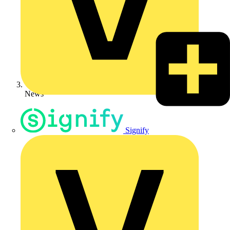
News
Signify