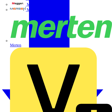
Megger
Mersen
Merten