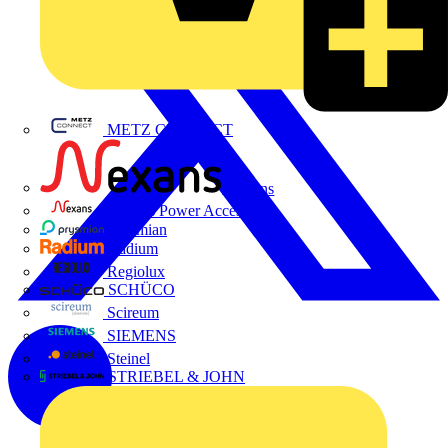
METZ CONNECT
Nexans
Nexans Power Accessories
Prysmian
Radium
Regiolux
SCHÜCO
Scireum
SIEMENS
Steinel
STRIEBEL & JOHN