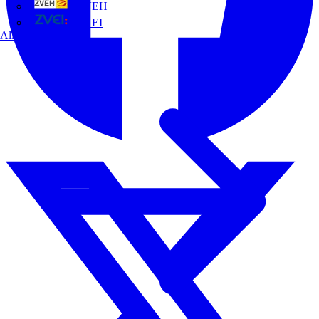
ZVEH
ZVEI
Alle Partner