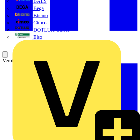
BALS
Bega
Bticino
Cimco
DOTLUX GmbH
Elso
Veröffentlicht: 27. Februar 2013
Kategorie: News