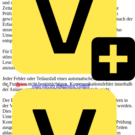
und der zugehörigen Span-nungsversorgungen in gewissen
Zeitabständen mit einer festgelegten Dauer überprüfen. Diese
Prüfung wird durchgeführt um die Betriebszuverlässigkeit zu
gewährleisten. Alle Ausfälle sind innerhalb von 24 Stunden nach der
Erfassung zu melden. Batterieausfälle für die Sicherheits-
stromversorgung sind ebenfalls zu prüfen und anzuzeigen. Das
Umschalten vom Netz- auf Bat-teriebetrieb muss durch
entsprechende Lampen in der Anlage signalisiert werden.
Für Leuchten im Dauerbetrieb hat das Prüfsystem den
störungsfreien Netzbetrieb sowie anfallende Fehler zu melden. Bei
Leuchten mit Umschaltung ist der Batteriebetrieb ebenfalls
anzuzeigen.
Jeder Fehler oder Teilausfall eines automatischen Prüfsystems darf
die Funktion nicht beeinträchtigen. Kommunikationsfehler innerhalb
eldis electro distributor GmbH
der Anlage unter den einzelnen Bauteilen ebenfalls nicht.
Der Betrieb von Leuchten im Notbetrieb darf nicht von Fehlern in
der Verdrahtung des automa-tischen Prüfsystems beeinflusst werden.
Dies schließt einen Kurzschluss, Erdschlüsse oder eine
Unterbrechung in der Versorgung des Prüfsystems oder der
Kommunikationsverdrahtung ein. Es darf keine ungewollte Prüfung
ausgelöst werden. Die Prüfung darf nur zu den vorgesehen Zeiten
ablaufen. Andere Prüfungen würden die Verfügbarkeit für den