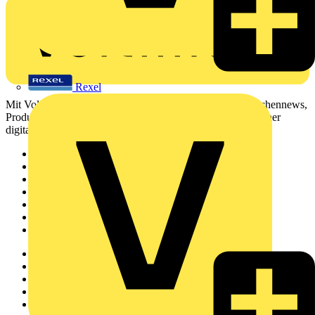
Rexel
Mit Voltimum erhalten Elektrofachkräfte Zugang zu Branchennews,
Produktinformationen, Schulungen und Tools – alles auf einer
digitalen Plattform und Community.
Sitemap
Startseite
News
Akademie
Produktsuche
Partner
Voltimum+
Weitere Links
Über uns
Kontakt
Downloadbereich (PDFs)
Häufig gestellte Fragen