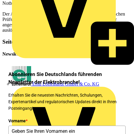
Notbetrieb gefährden.
Der Ausfall eines einzelnen Bauteils innerhalb des automatischen
Prüfsystems darf nicht den Notbetrieb von mehr als einer der
angeschlossenen Leuchten verhindern oder eine ungewollte Prüfung
auslösen.
Seitenleiste
Newsletter
Abonnieren Sie Deutschlands führenden
Newsletter der Elektrobranche!
Emil Löffelhardt GmbH & Co. KG
Erhalten Sie die neuesten Nachrichten, Schulungen,
Expertenartikel und regulatorischen Updates direkt in Ihren
Posteingang!
Vorname
*