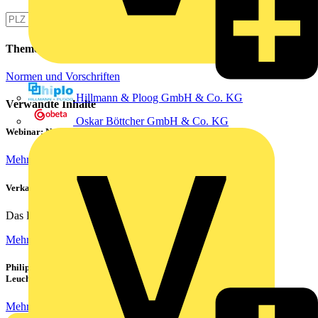
Themen
Normen und Vorschriften
Hillmann & Ploog GmbH & Co. KG
Verwandte Inhalte
Oskar Böttcher GmbH & Co. KG
Webinar: Not-Aus und Not-Halt in der Praxis
Mehr lesen
Verkabelung von Rechenzentren
Das Rechenzentrum ist das Herzstück eines jeden...
Mehr lesen
Philips CorePro LED-Röhren: Der preiswerte 1:1 Ersatz für
Leuchtstoffröhren
Mehr lesen