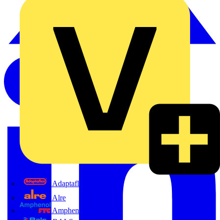
Adaptaflex
Alre
Amphenol FTG