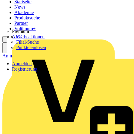
Startseite
News
Akademie
Produktsuche
Partner
Voltimum+
Premium
AEG
Werbeaktionen
Filial-Suche
Punkte einlösen
Anmelden
Registrierung
Anmelden
Registrierung