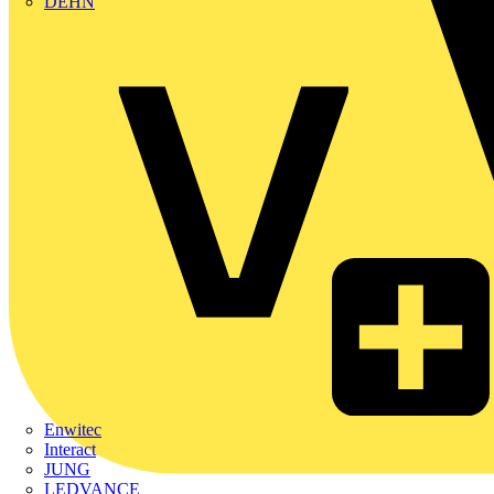
DEHN
Enwitec
Interact
JUNG
LEDVANCE