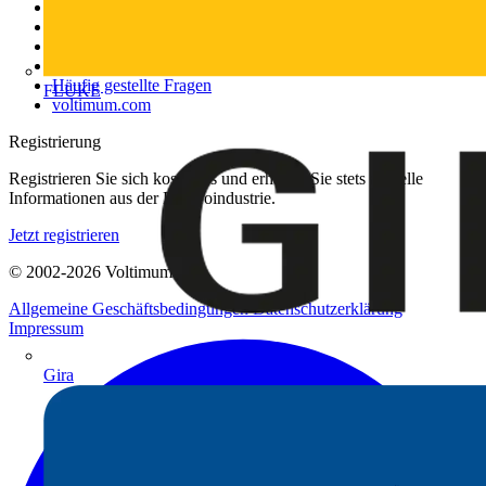
Weitere Links
Über uns
Kontakt
Downloadbereich (PDFs)
Häufig gestellte Fragen
FLUKE
voltimum.com
Registrierung
Registrieren Sie sich kostenlos und erhalten Sie stets aktuelle
Informationen aus der Elektroindustrie.
Jetzt registrieren
© 2002-
2026
Voltimum
Allgemeine Geschäftsbedingungen
Datenschutzerklärung
Impressum
Gira