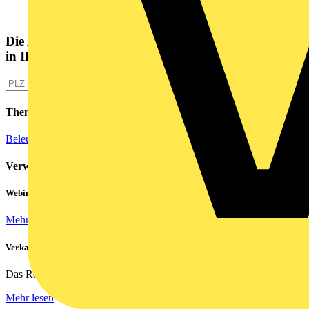
Die Altlampen Sammelstelle
in Ihrer Nähe
Themen
Beleuchtungstechnik
Verwandte Inhalte
Webinar: Not-Aus und Not-Halt in der Praxis
Mehr lesen
Verkabelung von Rechenzentren
Das Rechenzentrum ist das Herzstück eines jeden...
Mehr lesen