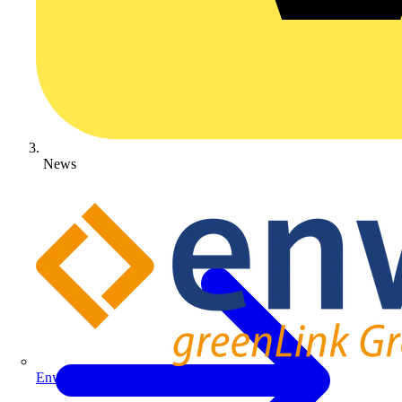
News
Enwitec