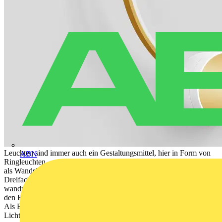
Leuchten sind immer auch ein Gestaltungsmittel, hier in Form von
ABN
Ringleuchten – entweder als dezente Lichtquelle oder unbeleuchtet
als Wandskulptur. In asymmetrischer Zweifach- oder symmetrischer
Dreifachanordnung entspringen filigrane Leuchtringe einem
wandmontierten Zylinder. Je nach Farbwahl erzeugen die Inlays in
den Ringen und im Zylinder einen deutlichen Kontrast zur Wand.
Als Einzelleuchten oder in Arrangements sind sie kreative
Lichtgestaltungslösungen in der Innenarchitektur.