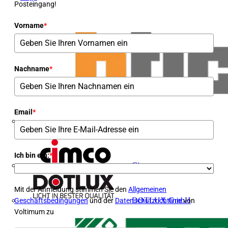
Posteingang!
Vorname
*
Nachname
*
Email
*
Bticino
Ich bin ein:
*
Cimco
Mit der Anmeldung stimmen Sie den
Allgemeinen
DOTLUX GmbH
Geschäftsbedingungen
und der
Datenschutzrichtlinie
von
Voltimum zu