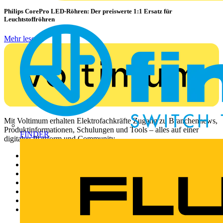
Philips CorePro LED-Röhren: Der preiswerte 1:1 Ersatz für
Leuchtstoffröhren
Mehr lesen
Mit Voltimum erhalten Elektrofachkräfte Zugang zu Branchennews,
Produktinformationen, Schulungen und Tools – alles auf einer
FINDER
digitalen Plattform und Community.
Sitemap
Startseite
News
Akademie
Produktsuche
Partner
Voltimum+