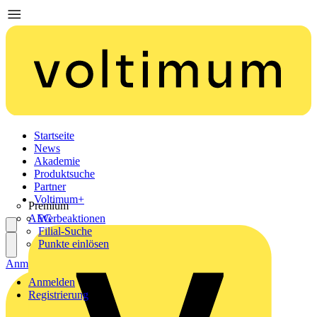
Startseite
News
Akademie
Produktsuche
Partner
Voltimum+
Premium
AEG
Werbeaktionen
Filial-Suche
Punkte einlösen
Anmelden
Registrierung
Anmelden
Registrierung