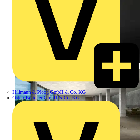
Hillmann & Ploog GmbH & Co. KG
Oskar Böttcher GmbH & Co. KG