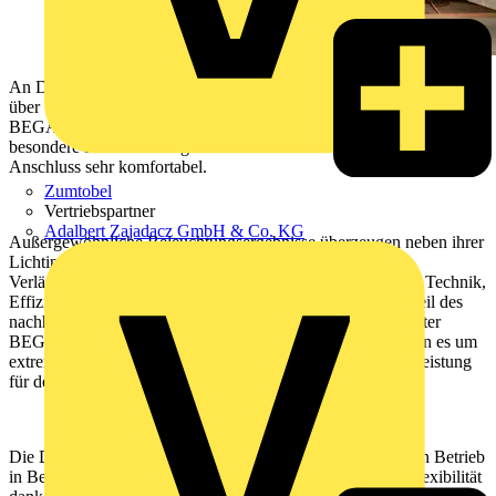
An Dachüberständen und Kragplatten, für Beleuchtungssituationen
über Terrassen oder Hauseingängen: Die extrem kompakten neuen
BEGA Deckeneinbau- und Deckenaufbauleuchten erzeugen
besondere Lichtstimmungen – und sind auch im elektrischen
Anschluss sehr komfortabel.
Zumtobel
Vertriebspartner
Adalbert Zajadacz GmbH & Co. KG
Außergewöhnliche Beleuchtungsergebnisse überzeugen neben ihrer
Lichtinszenierung durch weitere Parameter besonderer
Verlässlichkeit: Langlebigkeit der Leuchten, herausragende Technik,
Effizienz, Wirtschaftlichkeit. Diese Punkte sind seit jeher Teil des
nachhaltigen BEGA Leistungspakets. Die Baureihen kleinster
BEGA Deckeneinbau- und Deckenaufbauleuchten ergänzen es um
extrem kompakte Baumaße mit einer überzeugenden Lichtleistung
für den Außen- und Innenbereich.
Die Deckenspots sind die ideale Lösung für den gefahrlosen Betrieb
in Bereichen, die Niedervolt-Systemen vorbehalten sind. Flexibilität