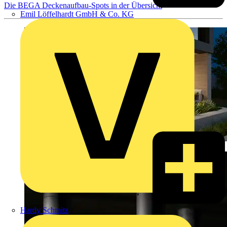
Die BEGA Deckenaufbau-Spots in der Übersicht
Emil Löffelhardt GmbH & Co. KG
Hardy Schmitz