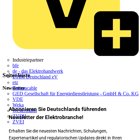
Industriepartner
bfe
de - das Elektrohandwerk
Seitenleiste
ETIM Deutschland eV
etz
Newsletter
Europacable
GED Gesellschaft für Energiedienstleistung - GmbH & Co. KG
VDE
Weka
Abonnieren Sie Deutschlands führenden
Westermann
ZVEH
Newsletter der Elektrobranche!
ZVEI
Erhalten Sie die neuesten Nachrichten, Schulungen,
Expertenartikel und regulatorischen Updates direkt in Ihren