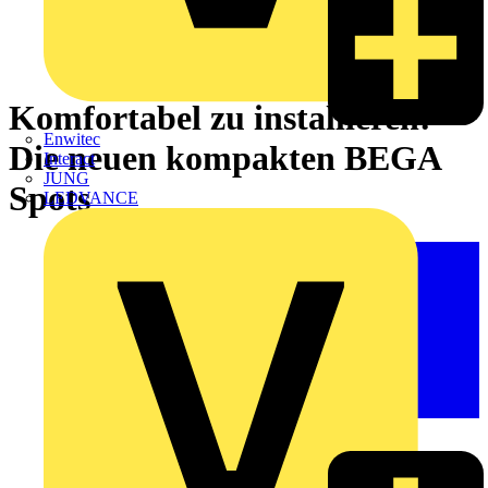
Komfortabel zu installieren:
Enwitec
Die neuen kompakten BEGA
Interact
JUNG
Spots
LEDVANCE