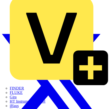
FINDER
FLUKE
Gira
HT Instruments GmbH
iHaus