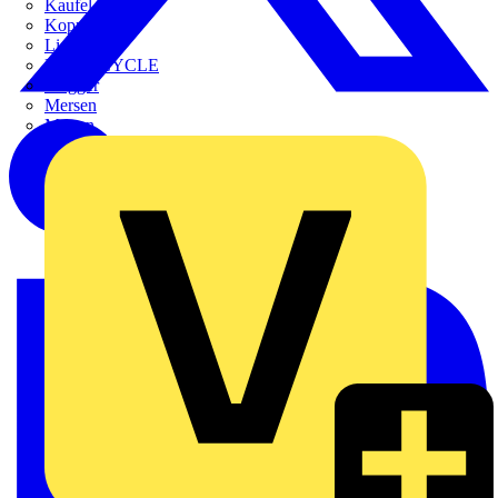
Kaufel
Kopp
Lichtline
LIGHTCYCLE
Megger
Mersen
Merten