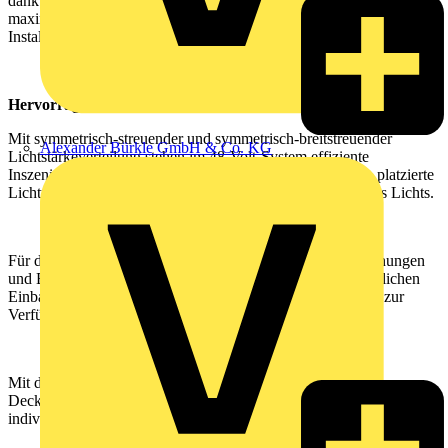
dank unterschiedlicher Größen und Lichtstärkeverteilungen sowie
maximaler Einbaukomfort komplettieren das Angebot für
Installateure und Lichtplaner.
Hervorragende Entblendung des Lichts
Mit symmetrisch-streuender und symmetrisch-breitstreuender
Alexander Bürkle GmbH & Co. KG
Lichtstärkeverteilung stehen im 48-Volt-System effiziente
Inszenierungsoptionen zur Verfügung. Tief in der Leuchte platzierte
Lichtpunkte sorgen für eine hervorragende Entblendung des Lichts.
Für die Deckeneinbauleuchten werden lediglich kleine Öffnungen
und Einbautiefen benötigt. Für den ebenso problemlos möglichen
Einbau in Betondecken stehen komfortable Einbaugehäuse zur
Verfügung.
Mit den Deckenspots – ob in der Einbauvariante oder als
Deckenaufbauleuchte – können Lichtinszenierungen höchst
individuell und flexibel geplant werden.