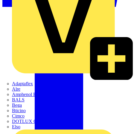
Adaptaflex
Alre
Amphenol FTG
BALS
Bega
Bticino
Cimco
DOTLUX GmbH
Elso