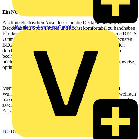
Ein Netzteil für mehrere Leuchten
Auch im elektrischen Anschluss sind die Deckeneinbau- und
eldis electro distributor GmbH
Deckenaufbau-Spots flexibel und höchst komfortabel zu handhaben.
Für das 48-Volt-System stehen separat zu bestellende externe BEGA
Ultimate Driver® Netzteile zur Verfügung. Sie sind nach höchsten
BEGA Qualitätskriterien entwickelt worden und zeichnen sich
durch zahlreiche Alleinstellungsmerkmale aus: unter anderem
beeindruckende Lebensdauer, hohe Spannungsfestigkeit,
höchstmögliche Unempfindlichkeit durch extrem robuste Bauweise,
optimale Temperaturregulierung.
Mehrere Leuchten können an einem dieser Netzteile, die auf
Wunsch DALI-steuerbar sind, betrieben werden – bis zur jeweiligen
maximalen Leistung. Großzügige Leitungslängen und die einfache
zweiadrige Verkabelung komplettieren das nutzerfreundliche
Anschlusspaket.
Die BEGA Deckeneinbau-Spots in der Übersicht