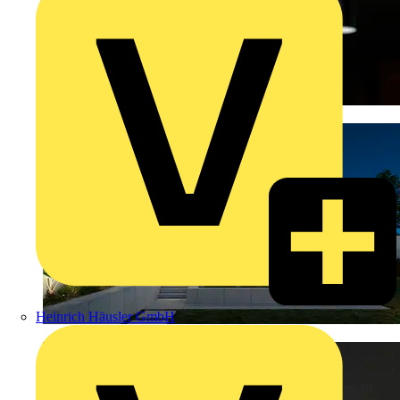
Heinrich Häusler GmbH