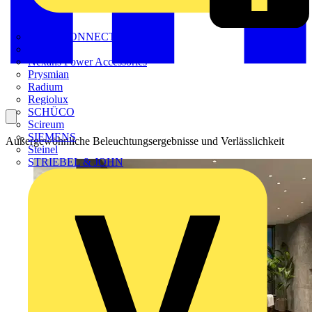
METZ CONNECT
Nexans
Nexans Power Accessories
Prysmian
Radium
Regiolux
SCHÜCO
Scireum
SIEMENS
Außergewöhnliche Beleuchtungsergebnisse und Verlässlichkeit
Steinel
STRIEBEL & JOHN