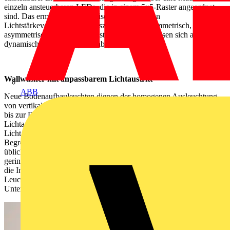
einzeln ansteuerbaren LEDs, die in einem 5x5-Raster angeordnet
sind. Das ermöglicht die präzise Einstellung von
Lichtstärkeverteilungen und -szenen – sei es symmetrisch,
asymmetrisch, eng- oder breitstrahlend. Diese lassen sich auch
dynamisch in einer Sequenz abspielen.
Wallwasher mit anpassbarem Lichtaustritt
ABB
Neue Bodenaufbauleuchten dienen der homogenen Ausleuchtung
von vertikalen Flächen – sie sind in der Lage, Fassaden vom Sockel
bis zur Dachtraufe zu illuminieren. Dabei kann der obere
Lichtaustritt exakt der Fassadenhöhe angepasst werden, ohne dass
Licht ungenutzt in den Nachthimmel emittiert wird. Die untere
Begrenzung der Lichtstärkeverteilung ist geradlinig, ohne die sonst
üblichen „Lichtkegel“ von Bodeneinbauscheinwerfern. Der deutlich
geringere Installationsaufwand gegenüber Einbauleuchten reduziert
die Installationskosten und bietet ein hohes Maß an Flexibilität. Die
Leuchten werden einfach mit einer Montageplatte auf dem
Untergrund befestigt.