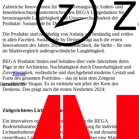
Zahlreiche Innovationen für verantwortungsvolle Außen- und
Innenbeleuchtung unterstreichen den BEGA Leitgedanken für
herausragende Langlebigkeit und Unverwechselbarkeit der
Produkte: Sustainable by Design!
Die Produkte sind nachhaltig von Anfang an, beständig und zeitlos
in allen Facetten. Sustainable by Design prägt auch die ersten
Innovationen des Jahres 2024. Verlässlichkeit, die bleibt – für eine
im Marktvergleich außergewöhnliche Langlebigkeit.
BEGA Produkte finden und behalten über viele Jahrzehnte ihren
Platz in der Architektur. Nachhaltigkeit durch Dauerhaftigkeit und
Zuverlässigkeit, verlässliche und durchgehend moderne Gestalt und
Zaptec
Form des gesamten Portfolios – das ist kein dem Zeitgeist
geschuldeter Slogan. Es ist vielmehr seit jeher der Kern des
Hersteller
35
Denkens. Das prägt auch die ersten Neuheiten 2024:
Zielgerichtetes Licht aus dem Boden
Ein innovatives optisches System erweitert die BEGA
Bodeneinbauleuchten um eine gezielte Lösung für individuelle
Lichtanforderungen. Die Matrix-Scheinwerfer mit dynamisch
einstellbarer Lichtstärkeverteilung verfügen über eine Matrix mit 25