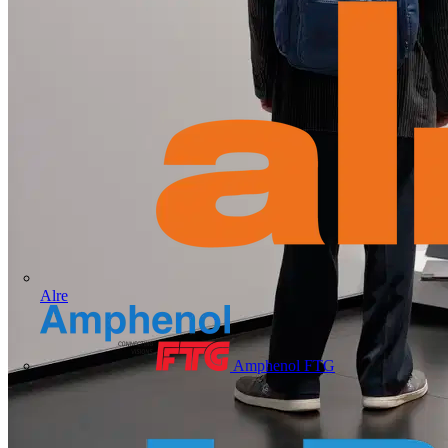
Alre
Amphenol FTG