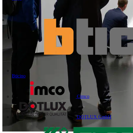
Bticino
Cimco
DOTLUX GmbH