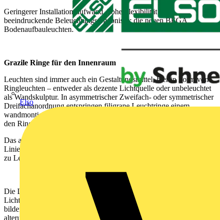
Geringerer Installationsaufwand, hohe Flexibilität und
beeindruckende Beleuchtungsergebnisse: die neuen BEGA
Bodenaufbauleuchten.
Grazile Ringe für den Innenraum
Leuchten sind immer auch ein Gestaltungsmittel, hier in Form von
Ringleuchten – entweder als dezente Lichtquelle oder unbeleuchtet
als Wandskulptur. In asymmetrischer Zweifach- oder symmetrischer
Elso
Dreifachanordnung entspringen filigrane Leuchtringe einem
wandmontierten Zylinder. Je nach Farbwahl erzeugen die Inlays in
den Ringen und im Zylinder einen deutlichen Kontrast zur Wand.
Das aufmerksamkeitsstarke Licht dieser Wandleuchten in filigranen
Linien und in klarer geometrischer Form ist die attraktive Alternative
zu Leuchten mit flächigem Licht.
Die Leuchten verleihen der Innenraum- und Flächengestaltung mit
Licht eine neue Leichtigkeit. LED-Module auf Aluminiumprofilen
bilden die ringförmigen Lichtquellen. Ein weißer Diffusor aus
alterungsbeständigem Silikon sorgt für die gleichmäßige