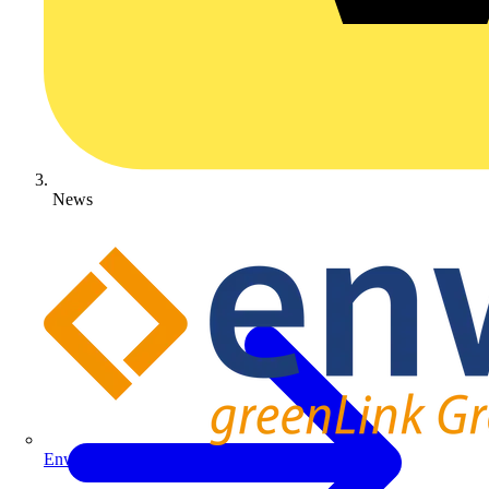
News
Enwitec