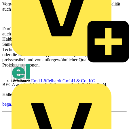
Vorgaben an Lichttechnik, Verarbeitungs- und Gebrauchsqualität
auch die Marktstandards.
Darüber hinaus gilt: Nahezu alle Komponenten sind austauschbar,
auch die Lichtquellen. Das verlängert die außergewöhnliche
Haltbarkeit konsequent für ein langes, zweites Leben. Das
Sanierungsprogramm ermöglicht neben dem Austausch der
Technologien vor Ort auch die Aufarbeitung bewährter Produkte
oder die Modernisierung gesamter Anlagen – passgenau, flexibel,
preissensibel und von außergewöhnlicher Qualität für die nächsten
Projektgenerationen.
Emil Löffelhardt GmbH & Co. KG
BEGA auf der Light + Building vom 3. bis 8. März 2024:
Halle 3.0 · Stand C91
bega.com/lb24