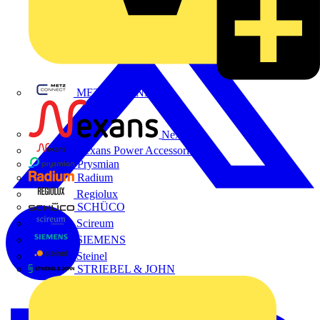
METZ CONNECT
Nexans
Nexans Power Accessories
Prysmian
Radium
Regiolux
SCHÜCO
Scireum
SIEMENS
Steinel
STRIEBEL & JOHN