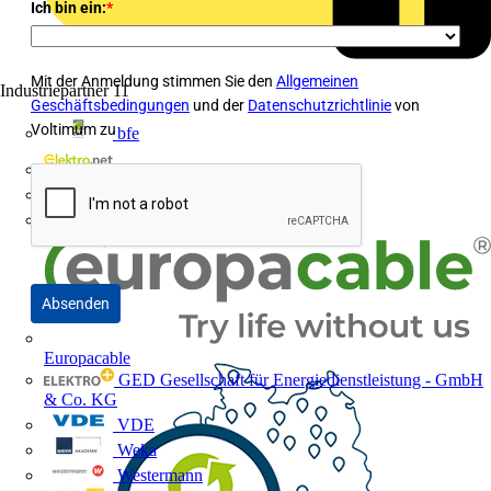
Ich bin ein:
*
Mit der Anmeldung stimmen Sie den
Allgemeinen
Industriepartner
11
Geschäftsbedingungen
und der
Datenschutzrichtlinie
von
Voltimum zu
bfe
de - das Elektrohandwerk
ETIM Deutschland eV
etz
Absenden
Europacable
GED Gesellschaft für Energiedienstleistung - GmbH
& Co. KG
VDE
Weka
Westermann