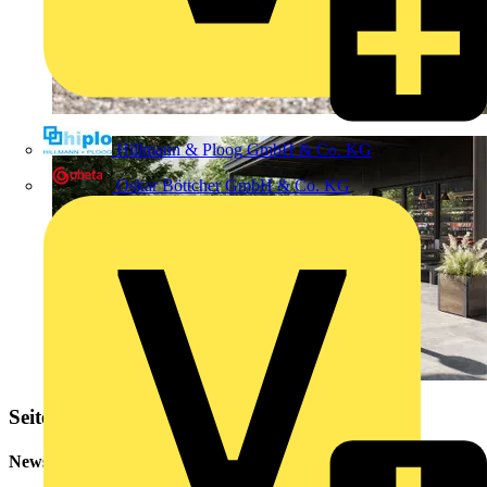
Hillmann & Ploog GmbH & Co. KG
Oskar Böttcher GmbH & Co. KG
Seitenleiste
Newsletter