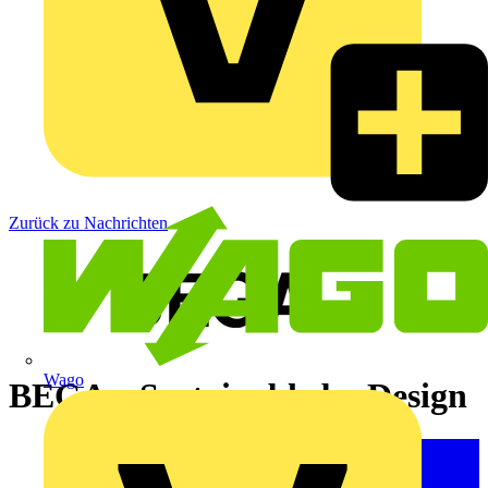
Zurück zu Nachrichten
Wago
BEGA – Sustainable by Design