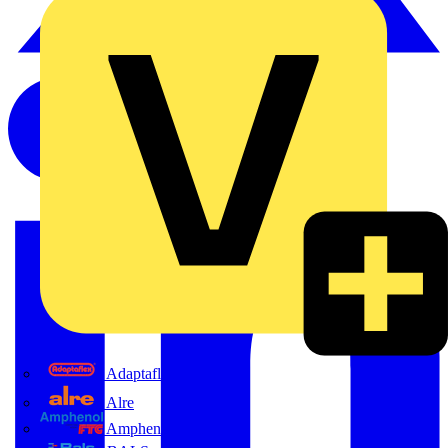
Adaptaflex
Alre
Amphenol FTG