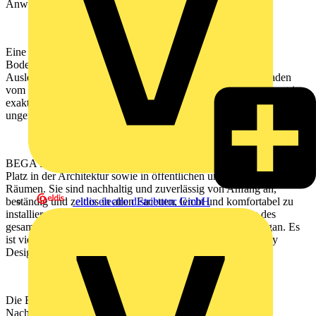
Anwendungsumfeld.
Eine BEGA Innovation auf der Messe werden die neuen
Bodenaufbauleuchten sein. Sie dienen der homogenen
Ausleuchtung von vertikalen Flächen und illuminieren Fassaden
vom Sockel bis zur Dachtraufe. Dabei kann der obere Lichtaustritt
exakt der Fassadenhöhe angepasst werden, ohne dass Licht
ungenutzt in den Nachthimmel emittiert wird.
BEGA Produkte finden und behalten über viele Jahrzehnte ihren
Platz in der Architektur sowie in öffentlichen und halböffentlichen
Räumen. Sie sind nachhaltig und zuverlässig von Anfang an,
beständig und zeitlos in allen Facetten, leicht und komfortabel zu
eldis electro distributor GmbH
installieren. Die durchgehend moderne Gestalt und Form des
gesamten Portfolios ist kein dem Zeitgeist geschuldeter Slogan. Es
ist vielmehr seit jeher der Kern des Denkens – Sustainable by
Design.
Die Beständigkeit der Produkte steht im Zentrum aller
Nachhaltigkeitsbetrachtungen. Daher übertreffen die BEGA