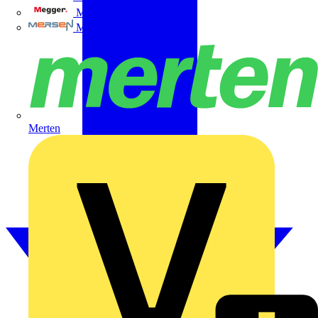
Megger
Mersen
Merten