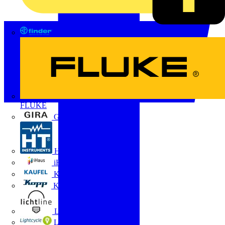
FINDER
FLUKE
Gira
HT Instruments GmbH
iHaus
Kaufel
Kopp
Lichtline
LIGHTCYCLE