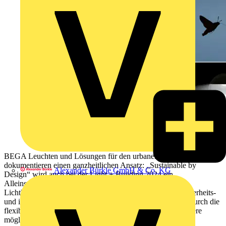
BEGA Leuchten und Lösungen für den urbanen Raum
dokumentieren einen ganzheitlichen Ansatz: „Sustainable by
Alexander Bürkle GmbH & Co. KG
Design“ wird auch bei der Light + Building 2024 ein
Alleinstellungsmerkmal sein. Die umweltverträglichen
Lichtlösungen erfüllen die elementare Bedeutung einer sicherheits-
und identitätsstiftenden Beleuchtung. Gleichzeitig werden durch die
flexible und exakte Lichtkontrolle negative Einflüsse auf Tiere
möglichst vermieden – unabhängig vom jeweiligen