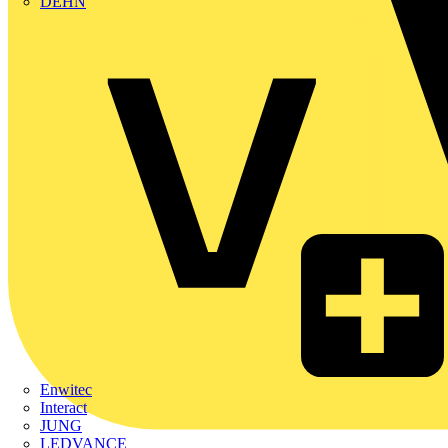
DEHN
Enwitec
Interact
JUNG
LEDVANCE