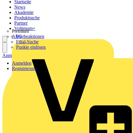
Startseite
News
Akademie
Produktsuche
Partner
Voltimum+
Premium
AEG
Werbeaktionen
Filial-Suche
Punkte einlösen
Anmelden
Registrierung
Anmelden
Registrierung