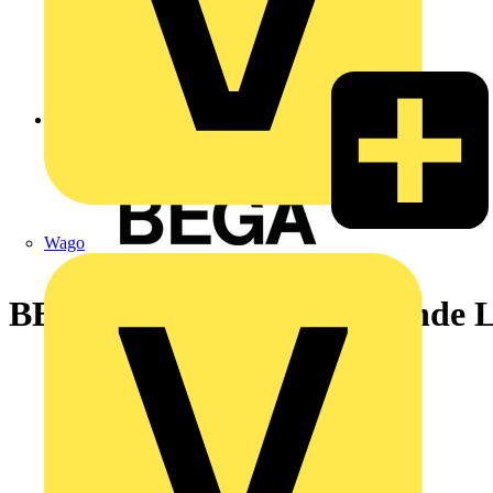
Zurück zu Nachrichten
Wago
BEGA Inspirator für passende 