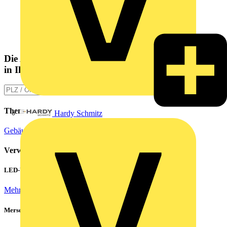
Die Altlampen Sammelstelle
in Ihrer Nähe
Themen
Hardy Schmitz
Gebäudeautomation
Heizung, Klima, Lüftung
Verwandte Inhalte
LED-Walls effizient betreiben: Hohe Einschaltströme beherrschen
Mehr lesen
Mersen Blitz Überspannungsschutz für Photovoltaik & Wohnbau