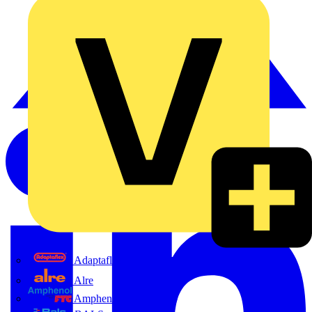
Adaptaflex
Alre
Amphenol FTG