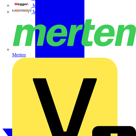
Megger
Mersen
Merten