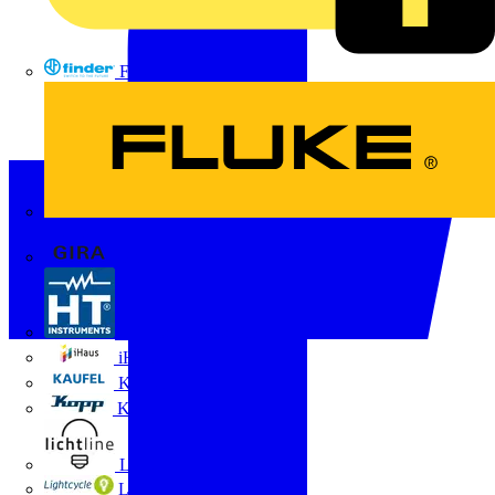
FINDER
FLUKE
Gira
HT Instruments GmbH
iHaus
Kaufel
Kopp
Lichtline
LIGHTCYCLE