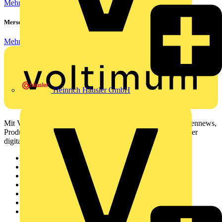
Mehr lesen
Mersen ProGrid Lastschaltleisten
Mehr lesen
Heinrich Häusler GmbH
Mit Voltimum erhalten Elektrofachkräfte Zugang zu Branchennews,
Produktinformationen, Schulungen und Tools – alles auf einer
digitalen Plattform und Community.
Sitemap
Startseite
News
Akademie
Produktsuche
Partner
Voltimum+