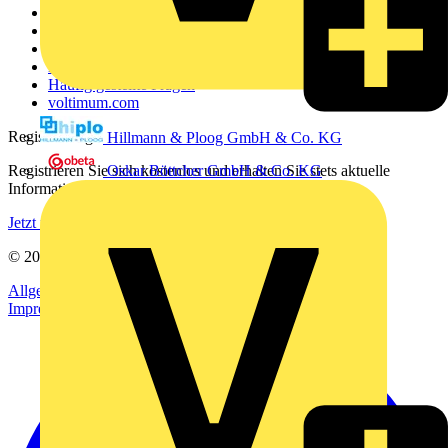
Weitere Links
Über uns
Kontakt
Downloadbereich (PDFs)
Häufig gestellte Fragen
voltimum.com
Registrierung
Hillmann & Ploog GmbH & Co. KG
Registrieren Sie sich kostenlos und erhalten Sie stets aktuelle
Oskar Böttcher GmbH & Co. KG
Informationen aus der Elektroindustrie.
Jetzt registrieren
© 2002-
2026
Voltimum
Allgemeine Geschäftsbedingungen
Datenschutzerklärung
Impressum