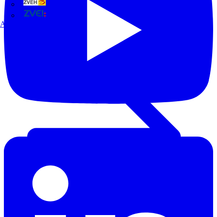
ZVEH
ZVEI
Alle Partner