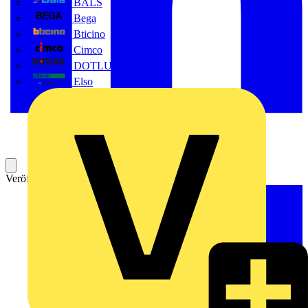
BALS
Bega
Bticino
Cimco
DOTLUX GmbH
Elso
Veröffentlicht: 2. Oktober 2023
Kategorie: Video