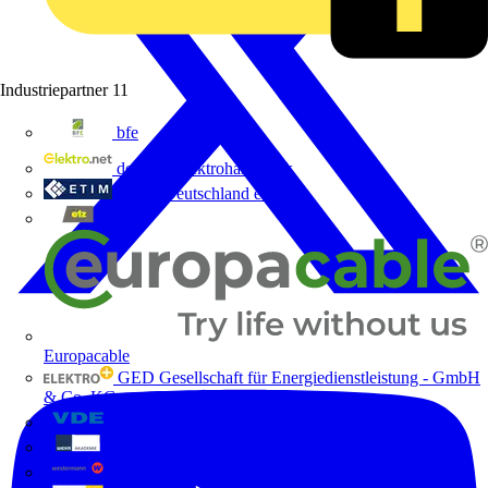
Industriepartner
11
bfe
de - das Elektrohandwerk
ETIM Deutschland eV
etz
Europacable
GED Gesellschaft für Energiedienstleistung - GmbH
& Co. KG
VDE
Weka
Westermann