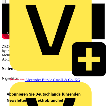
ZBOOA-010.185 STELLA Installation, automatischer
hydraulischer Abgleich mit STELLA von der ALRE.
Montage-/Installationsvideo für den automatischen hydraulischen
Abgleich in Flächenheizkreissystemen.
Seitenleiste
Newsletter
Alexander Bürkle GmbH & Co. KG
Abonnieren Sie Deutschlands führenden
Newsletter der Elektrobranche!