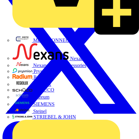
METZ CONNECT
Nexans
Nexans Power Accessories
Prysmian
Radium
Regiolux
SCHÜCO
Scireum
SIEMENS
Steinel
STRIEBEL & JOHN