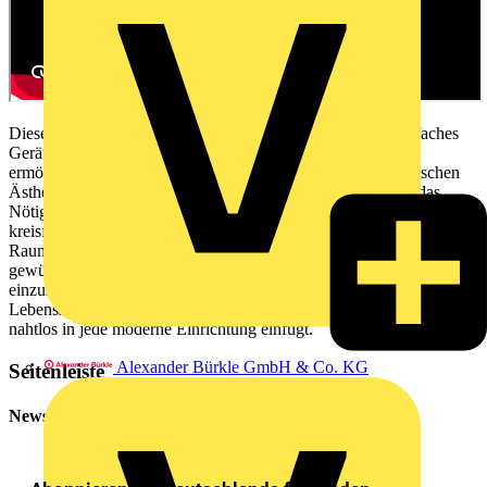
Dieser minimalistische Thermostat ist ein schlankes und einfaches
Gerät, das eine einfache und präzise Temperaturregelung
ermöglicht. Ziel war es, ein Thermostat mit einer minimalistischen
Ästhetik zu entwickeln, das eine aufgeräumte, lediglich auf das
Nötigste reduzierte Benutzeroberfläche aufweist. Das Gerät ist mit
kreisförmig angeordneten LEDs ausgestattet, die die aktuelle
Raumtemperatur anzeigen, und ermöglicht es dem Benutzer, die
gewünschte Temperatur über einfache Auf-/Ab-Tastsensoren
einzustellen. Der Regler ist ideal für alle, die einen minimalistischen
Lebensstil bevorzugen, da es nur wenig Platz einnimmt und sich
nahtlos in jede moderne Einrichtung einfügt.
Alexander Bürkle GmbH & Co. KG
Seitenleiste
Newsletter