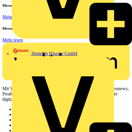
Mersen Blitz Überspannungsschutz für Photovoltaik & Wohnbau
Mehr lesen
Mersen ProGrid Lastschaltleisten
Mehr lesen
Heinrich Häusler GmbH
Mit Voltimum erhalten Elektrofachkräfte Zugang zu Branchennews,
Produktinformationen, Schulungen und Tools – alles auf einer
digitalen Plattform und Community.
Sitemap
Startseite
News
Akademie
Produktsuche