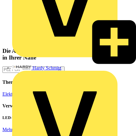
Die Altlampen Sammelstelle
in Ihrer Nähe
Hardy Schmitz
Themen
Elektroinstallation
Verwandte Inhalte
LED-Walls effizient betreiben: Hohe Einschaltströme beherrschen
Mehr lesen