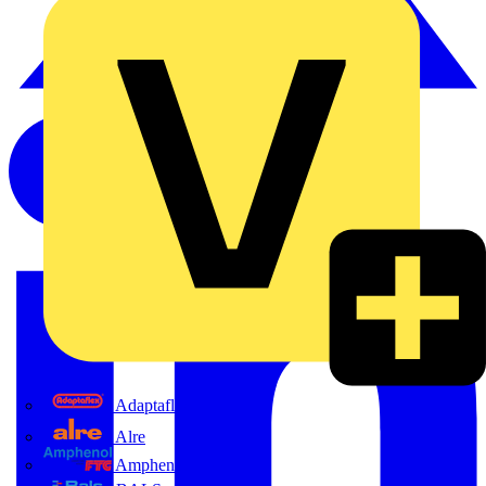
Adaptaflex
Alre
Amphenol FTG