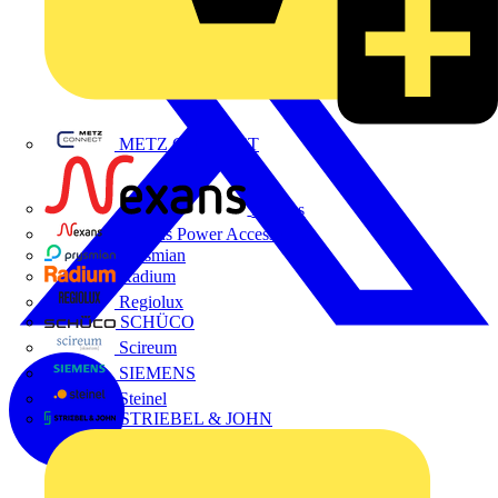
METZ CONNECT
Nexans
Nexans Power Accessories
Prysmian
Radium
Regiolux
SCHÜCO
Scireum
SIEMENS
Steinel
STRIEBEL & JOHN