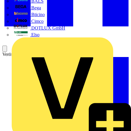
BALS
Bega
Bticino
Cimco
DOTLUX GmbH
Elso
Veröffentlicht: 2. Oktober 2023
Kategorie: Video