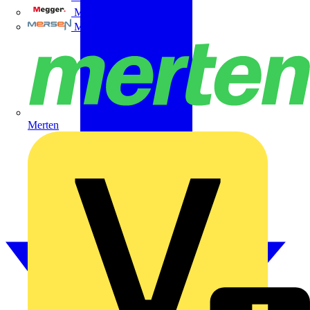
Megger
Mersen
Merten