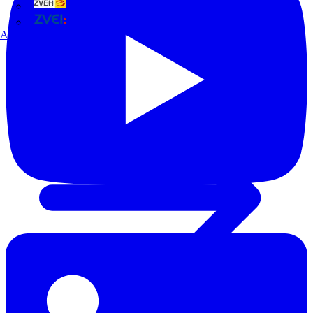
ZVEH
ZVEI
Alle Partner