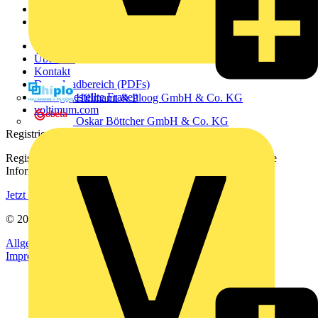
Partner
Voltimum+
Weitere Links
Über uns
Kontakt
Downloadbereich (PDFs)
Häufig gestellte Fragen
Hillmann & Ploog GmbH & Co. KG
voltimum.com
Oskar Böttcher GmbH & Co. KG
Registrierung
Registrieren Sie sich kostenlos und erhalten Sie stets aktuelle
Informationen aus der Elektroindustrie.
Jetzt registrieren
© 2002-
2026
Voltimum
Allgemeine Geschäftsbedingungen
Datenschutzerklärung
Impressum