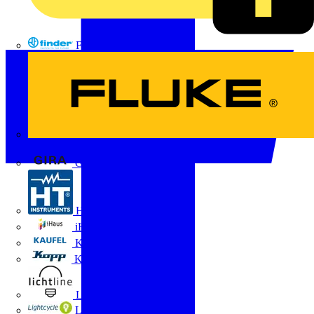
FINDER
FLUKE
Gira
HT Instruments GmbH
iHaus
Kaufel
Kopp
Lichtline
LIGHTCYCLE