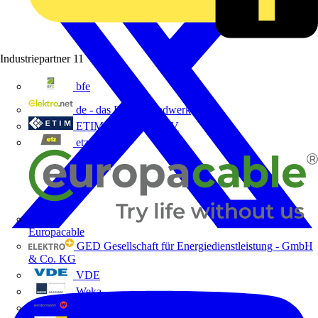
Industriepartner
11
bfe
de - das Elektrohandwerk
ETIM Deutschland eV
etz
Europacable
GED Gesellschaft für Energiedienstleistung - GmbH
& Co. KG
VDE
Weka
Westermann