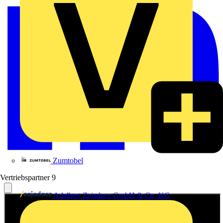
Zumtobel
Vertriebspartner
9
Adalbert Zajadacz GmbH & Co. KG