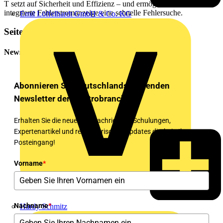
T setzt auf Sicherheit und Effizienz – und ermöglicht durch die
integrierte Fehlerstromanzeige eine schnelle Fehlersuche.
Emil Löffelhardt GmbH & Co. KG
Seitenleiste
Newsletter
Abonnieren Sie Deutschlands führenden
Newsletter der Elektrobranche!
Erhalten Sie die neuesten Nachrichten, Schulungen,
Expertenartikel und regulatorischen Updates direkt in Ihren
Posteingang!
Vorname
*
Nachname
*
Hardy Schmitz