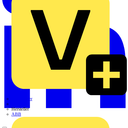
Weidmüller
Zaptec
Hersteller
ABB