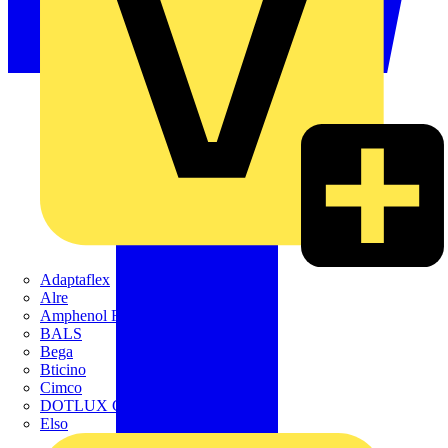
Adaptaflex
Alre
Amphenol FTG
BALS
Bega
Bticino
Cimco
DOTLUX GmbH
Elso