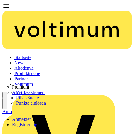
Startseite
News
Akademie
Produktsuche
Partner
Voltimum+
Premium
AEG
Werbeaktionen
Filial-Suche
Punkte einlösen
Anmelden
Registrierung
Anmelden
Registrierung