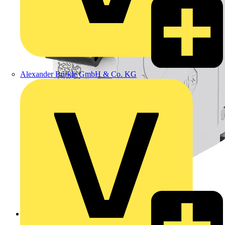
Alexander Bürkle GmbH & Co. KG
FI/LS Leitungs- und Personenschutz von ABB in einer
kompakten Teilungseinheit