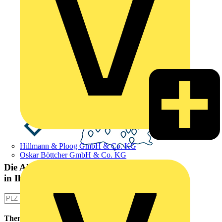
Hillmann & Ploog GmbH & Co. KG
Oskar Böttcher GmbH & Co. KG
Die Altlampen Sammelstelle
in Ihrer Nähe
Themen