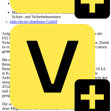
Einfache Nachrüstung und 1:1 Austausch von bestehenden
Geräten
Maximale Sicherheit durch die Erfüllung aller relevanten
Schutz- und Sicherheitsnormen
eldis electro distributor GmbH
Aufgrund seiner Modulbreite von nur 17,6 Millimetern kann der
FI/LS DS301C T problemlos 1:1 gegen bestehenden
Sicherungsautomaten wie den S201MT ausgetauscht werden. Damit
ist er die ideale Lösung für platzsparende Anwendungen, bei denen
größere Verteilerfelder keine Option sind.
Mit einem Bemessungsstrom von 6-20 A, einem
Bemessungsfehlerstrom von 30 mA und einem
Bemessungsausschaltvermögen von 6 kA (erweiterbar auf ≥10 kA
in Kombination mit dem S750) erfüllt der DS301C T höchste
Anforderungen an Sicherheit und Zuverlässigkeit. Er entspricht den
strengen Vorgaben der Brand- und Rauchschutznorm DIN EN
45545 sowie der IEC 61373 für Schock- und Vibrationsfestigkeit
und ist damit optimal für den Einsatz in Schienenfahrzeugen
geeignet.
Die schlanke Bauform und die CCC-Zulassung für China eröffnen
neue Möglichkeiten für internationale Anwendungen. Der DS301C