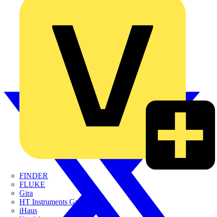
FINDER
FLUKE
Gira
HT Instruments GmbH
iHaus