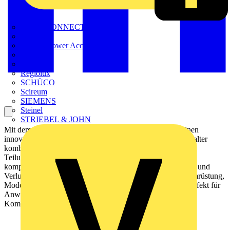
METZ CONNECT
Nexans
Nexans Power Accessories
Prysmian
Radium
Regiolux
SCHÜCO
Scireum
SIEMENS
Steinel
STRIEBEL & JOHN
Mit dem neuen FI/LS DS301C T Traction bietet ABB einen
innovativen Schutz für Schienenfahrzeuge. Der FI/LS-Schalter
kombiniert Leitungs- und Personenschutz in nur einer
Teilungseinheit und spart so bis zu 50 Prozent Platz. Seine
kompakte Bauweise und die reduzierte Wärmeentwicklung und
Verlustleistung machen ihn zur idealen Lösung für die Nachrüstung,
Modernisierung und Erweiterung bestehender Anlagen. Perfekt für
Anwendungen, bei denen jeder Millimeter zählt – ohne
Kompromisse bei Sicherheit und Leistung.