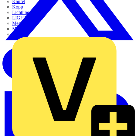
Kaufel
Kopp
Lichtline
LIGHTCYCLE
Megger
Mersen
Merten