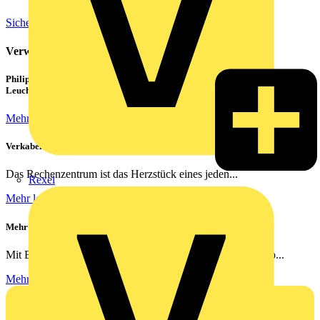
Sicherheitstechnik und Brandschutz
Verwandte Inhalte
Philips CorePro LED-Röhren: Der preiswerte 1:1 Ersatz für
Leuchtstoffröhren
Mehr lesen
Verkabelung von Rechenzentren
Das Rechenzentrum ist das Herzstück eines jeden...
Rexel
Mehr lesen
Mehr Sicherheit für zu Hause
Mit Busch-free@home® schlafen Ihre Kunden ruhiger – ob...
Mehr lesen