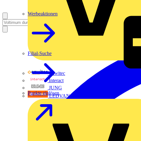
Werbeaktionen
Filial-Suche
Enwitec
Interact
JUNG
Punkte einlösen
LEDVANCE