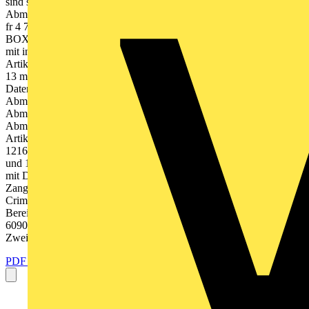
sind sowohl funktional als auch ergonomisch durchdacht.
Abmanteln Artikelnummer Kabelmesser 206-1400 Kabelmesserset;
fr 4 70 mm / 0.16 2.75 inch; inkl. aller Wechselbgel in einer L-
BOXX Mini 206-1403 Kabelmesser; fr 8 28 mm / 0.31 1.10 inch;
mit intelligentem Wechselbgelsystem; inkl. Wechselbgel
Artikelnummer Entmanteler 206-1442 Universal-Entmanteler; fr 8
13 mm 206-1441 206-1451 Innendosenentmanteler; fr 8 13 mm
Datenkabelentmanteler; fr 4,5 10 mm Artikelnummer
Abmantelzange fr Sensor-/Steuerleitungen 206-1481
Abmantelzange; fr Sensorleitungen; fr 3,2 4,4 mm 206-1482
Abmantelzange; fr Steuerleitungen; fr 4,4 7,0 mm Abisolieren
Artikelnummer Abisolierzange Artikelnummer Crimp-Zangen 206-
1216 Crimp-Zange Variocrimp 16; Crimp-Bereich 6 mm, 10 mm
und 16 mm 206-1125 Abisolierzange Quickstrip Vario; 0,03 10 mm;
mit Drahtschneider Crimpen 206-1204 206-1225 206-1250 Crimp-
Zange Variocrimp 4; Crimp-Bereich 0,25 4 mm Crimp-Zange 25;
Crimp-Bereich 10 mm, 16 mm und 25 mm Crimp-Zange 50; Crimp-
Bereich 35 mm und 50 mm VDE-geprft: Bis 1000 V gem EN IEC
60900:2018 Ergonomische Handhabung: Gummierter
Zweikomponentengriff Hohe...
PDF öffnen