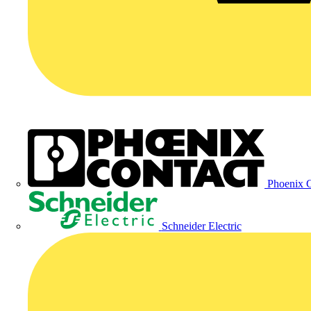
Phoenix C
Schneider Electric