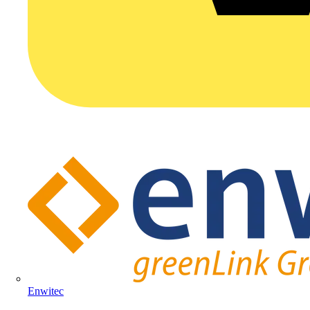
Enwitec