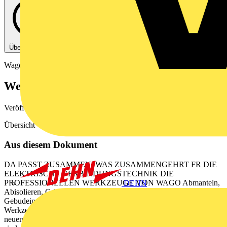
Über diese PDF
Wago
Werkzeuge von WAGO
Veröffentlicht: 4. Dezember 2024
· Kategorie: Produktkatalog
Übersicht WAGO Werkzeuge
Aus diesem Dokument
DA PASST ZUSAMMEN, WAS ZUSAMMENGEHRT FR DIE
ELEKTRISCHE VERBINDUNGSTECHNIK DIE
PROFESSIONELLEN WERKZEUGE VON WAGO Abmanteln,
DEHN
Abisolieren, Crimpen und Messen fr alle Arbeiten in der
Gebudeinstallation und im Schaltschrankbau brauchen Profis
Werkzeuge, auf die sie sich kompromisslos verlassen knnen. Die
neuen WAGO Werkzeuge berzeugen mit ihrer bewhrten Qualitt und