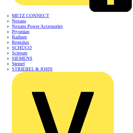
METZ CONNECT
Nexans
Nexans Power Accessories
Prysmian
Radium
Regiolux
SCHÜCO
Scireum
SIEMENS
Steinel
STRIEBEL & JOHN