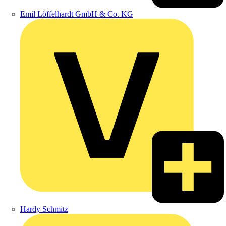
Emil Löffelhardt GmbH & Co. KG
Hardy Schmitz