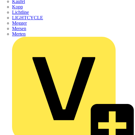
Kaufel
Kopp
Lichtline
LIGHTCYCLE
Megger
Mersen
Merten