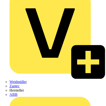
Weidmüller
Zaptec
Hersteller
ABB