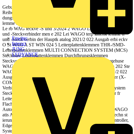
Gebudetechnik Ausgabe 2024/2025 WAGO Hauptkataloge WAGO
Reihen- und Verbindungsklemmen - und ihen mmen le O Re WAG
dungsk in Verb 3/2024 1 e 202 Rei WAGO hen- und Verbin dungsk
lemme n Hauptk atalog 2021/2 022 Ausgab klem latten iterp inder O
Le rb WAG teckve -S und 3/2024 2 WAGO Leiterplattenklemmen
und -Steckverbinder men e 202 Lei WAGO terp lattenk lemme n
Enwitec
und -Steck verbin der Hauptk atalog 2021/2 022 Ausgab erbi eckv
Interact
O St WAG A ST WIN 024 5 Leiterplattenklemmen THR-/SMD-
JUNG
Leiterplattenklemmen MULTI CONNECTION SYSTEM (MCS)
LEDVANCE
Steckbare Leiterplattenklemmen Durchfhrungsklemmen
Steckverbinder fr spezielle Anwendungen Modulare Leergehuse
WAGO Steckverbindersystem WINSTA em syst nder 3/2 e 202 Ste
WAGO ckverb inders ystem WIN STA Hauptk atalog 2021/2 022
Ausgab Reihenklemmen Reihenklemmen mit Steckverbinder (X-
COM-SYSTEM) Rangiersysteme Klemmenleisten
Verbindungsklemmen Leuchtenklemmen Schirmanschlusssystem
Steckverbinder Snap-In-Gertesteckverbinder Steckverbinder fr
Leiterplatten Verteiler Konfektionierte Leitungen
Flachleitungssysteme Verteilerboxen WAGO
Automatisierungstechnik to O Au WAG 3/2024 matis 202 WAGO
atis Autom ierungs technik Ausgab e 202 3/2024 e Ausgab echn st
ierung ik Lsungen, Software Bedienen und Beobachten Controller,
Edge Devices Modulares WAGO I/O-System IP20, WAGO I/O-
System IP67 Industrial-Switches Funktechnik Sensor-/Aktorboxen