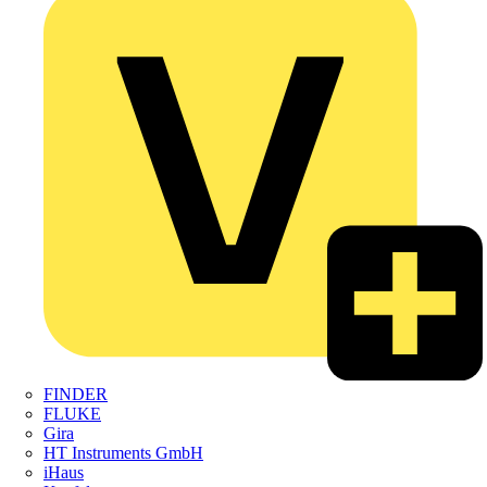
FINDER
FLUKE
Gira
HT Instruments GmbH
iHaus