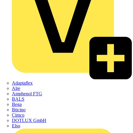
Adaptaflex
Alre
Amphenol FTG
BALS
Bega
Bticino
Cimco
DOTLUX GmbH
Elso