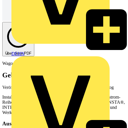
Über diese PDF
DEHN
Wago
Gebäudetechnik 2024
Veröffentlicht: 4. Dezember 2024
· Kategorie: Produktkatalog
Installationsklemmen, TOPJOB®S-Reihenklemmen, Hochstrom-
Reihenklemmen, Einzelklemmen und Klemmenleisten, WINSTA®,
INTERFACE ELECTRONIC, AUTOMATION, Zubehör und
Werkzeuge
Aus diesem Dokument