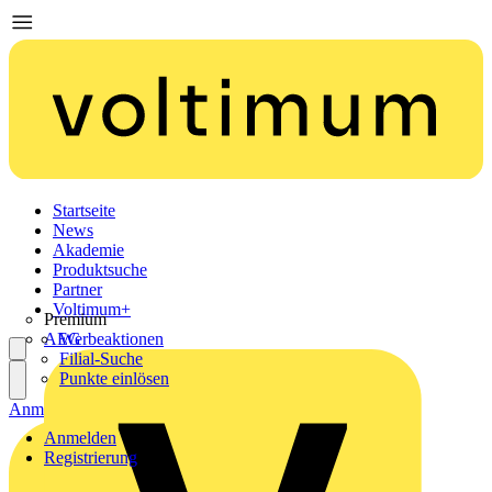
Startseite
News
Akademie
Produktsuche
Partner
Voltimum+
Premium
AEG
Werbeaktionen
Filial-Suche
Punkte einlösen
Anmelden
Registrierung
Anmelden
Registrierung