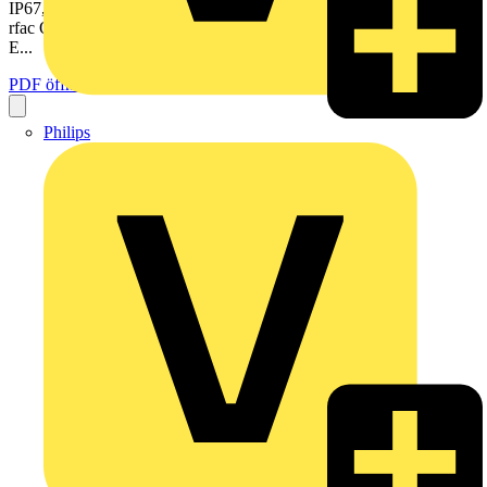
IP67, Kabel- und Steckverbinder IP67 WAGO Interface Electronics
rfac O Inte WAG 3/2024 4 e El s onic ectr e 202 Inte WAGO rface-
E...
PDF öffnen
Philips