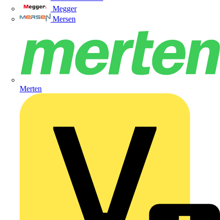
Megger
Mersen
Merten