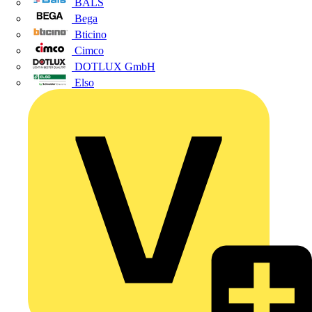
BALS
Bega
Bticino
Cimco
DOTLUX GmbH
Elso