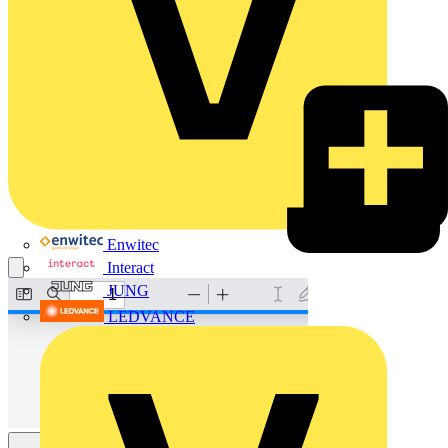
Enwitec
Interact
JUNG
LEDVANCE