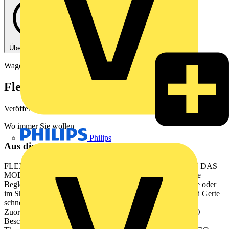
Über diese PDF
Wago
Flexibel beschriften
Veröffentlicht: 4. Dezember 2024
· Kategorie: Broschüre
Wo immer Sie wollen
Philips
Aus diesem Dokument
FLEXIBEL BESCHRIFTEN WO IMMER SIE WOLLEN DAS
MOBILE WAGO BESCHRIFTUNGSSYSTEM Der ideale
Begleiter fr die Beschriftung direkt vor Ort Auf der Baustelle oder
im Shopfloor kommt es hufig vor, dass Klemmen, Leiter und Gerte
schnell beschriftet werden mssen, um den berblick und die
Zuordnung zu behalten. Mit unserem neuen mobilen WAGO
Beschriftungssystem bestehend aus unserem WAGO