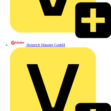
Heinrich Häusler GmbH