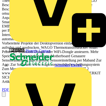
Thermotransferdrucker Smart Printer, einer kostenlosen WAGO
Beschriftungsapp und einer dazu passenden Tasche kann die
Beschriftung von Schaltschrankmaterialien nun auch
ortsungebunden erfolgen. So lassen sich auch kurzfristige
Anpassungen direkt vor Ort vornehmen. Zustzlich lsst sich der
Smart Printer wie gewohnt per PC ansteuern. WIFI AR GB VERF
EMBER V O N B A 2024 Beschriftung einfach per App Drucken
per Bluetooth oder WiFi-Dongle Projekte auch ohne
Internetverbindung bearbeiten und ausdrucken. Text einfgen und die
automatischen Textvorschlge bernehmen und ausdrucken.
Vorbereitete Projekte der Desktopversion einfach in der App
aufrufen und ausdrucken. WAGO Thermotransferdrucker Smart
Phoenix Contact
Printer per Bluetooth Dongle oder WiFi-Dongle ansteuern. Mehr
Speicherkapazitt mit dem Linux-Motherboard Genauere
Sensoreinstellung durch gefhrte Sensoreinstellung per Maband Zur
App: Zur Software: www.wago.com/mobilesbeschriftungssystem
Schneider Electric
Zum Musterbuch: www.wago.com/de/d/Info_60491667 2
www.wago.com/de/beschriftungssoftware JETZT STARTERKIT
SICHERN Starterkit Artikelnummer: 258-5107 Basiskit
Artikelnummer: 258-5108 NEU:...
PDF öffnen