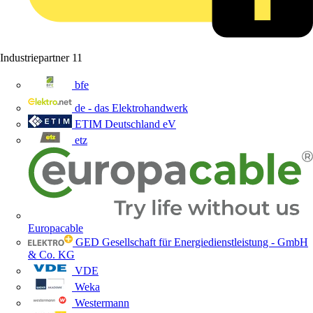
Industriepartner
11
bfe
de - das Elektrohandwerk
ETIM Deutschland eV
etz
Europacable
GED Gesellschaft für Energiedienstleistung - GmbH
& Co. KG
VDE
Weka
Westermann