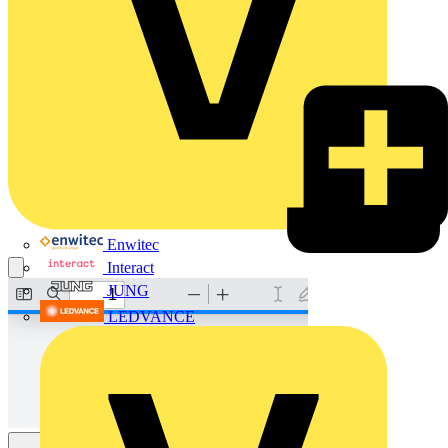
Enwitec
Interact
JUNG
LEDVANCE