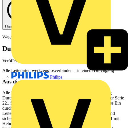
Über diese PDF
Wago
Durchgangsverbinder der Serie 221
Veröffentlicht: 4. Dezember 2024
· Kategorie: Broschüre
Alle Leiterarten werkzeuglosverbinden – in einem Durchgang
Philips
Aus diesem Dokument
Alle Leiterarten werkzeuglos verbinden in einem Durchgang
Durchgangsverbinder der Serie 221 Durchgangsverbinder der Serie
221 Schlankes Design und ein werkzeugloser Leiteranschluss Ein
durch und durch richtungsweisender Leiteranschluss fr alle
Leiterarten von 0,2 bis 4 mm unbertroffen einfach, schnell und
sicher dafr steht der neue Durchgangsverbinder der Serie 221 mit
Hebel. Er vereint alle bekannten Vorteile der