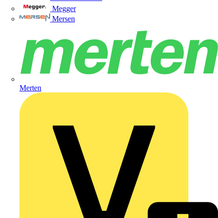
Megger
Mersen
Merten