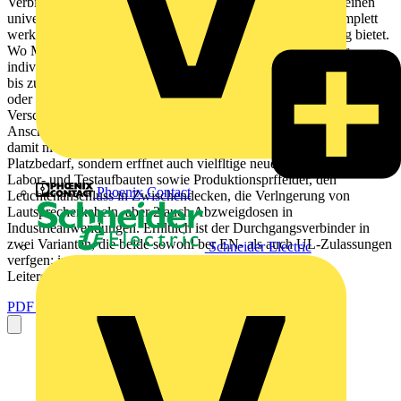
Verbindungsklemmenserie 221 in einem schlanken Design: einen
universellen Leiteranschluss, der dank Hebeltechnologie komplett
werkzeuglos ist und eine sichtbar sichere Leiterkontaktierung bietet.
Wo Mehrpoligkeit gefragt ist, bieten Adapter dem Anwender
individuelle Freiheitsgrade fr den modularen, flexiblen Aufbau von
bis zu 5 lagefixierten Polen in einem Adapter ganz gleich, ob mit
oder ohne Zugentlastung, auf Tragschienen mit Rastfu, zum
Verschrauben, Kleben, Anbinden oder Aufhngen. Als universelles
Anschlussmittel verbessert der Durchgangsverbinder der Serie 221
damit nicht nur bekannte Installationsanwendungen mit geringem
Platzbedarf, sondern erffnet auch vielfltige neue: zum Beispiel
Labor- und Testaufbauten sowie Produktionsprffelder, den
Phoenix Contact
Leuchtenanschluss in Zwischendecken, die Verlngerung von
Lautsprecherkabeln, aber 2 auch Abzweigdosen in
Industrieanwendungen. Erhltlich ist der Durchgangsverbinder in
zwei Varianten, die beide sowohl ber EN- als auch UL-Zulassungen
Schneider Electric
verfgen: in der Version mit transparentem Deckel fr
Leiterquerschnitte von 0,2 bis 4 mm fr...
PDF öffnen