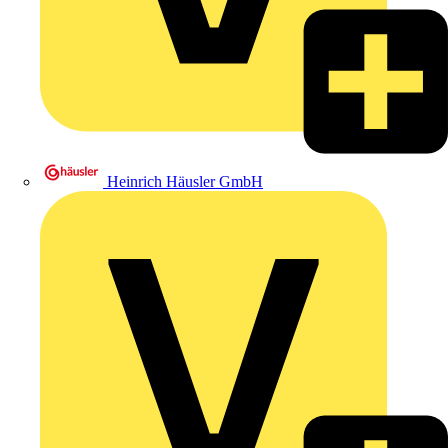
Heinrich Häusler GmbH