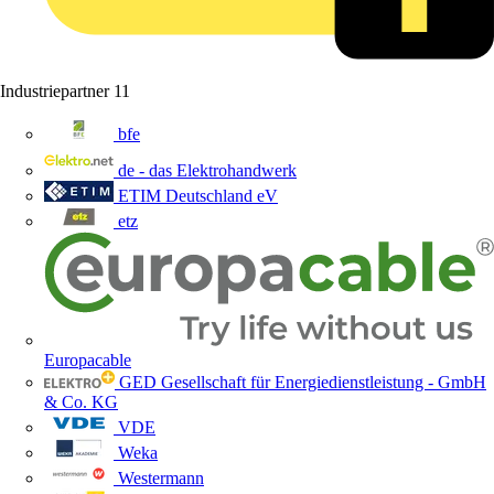
Industriepartner
11
bfe
de - das Elektrohandwerk
ETIM Deutschland eV
etz
Europacable
GED Gesellschaft für Energiedienstleistung - GmbH
& Co. KG
VDE
Weka
Westermann