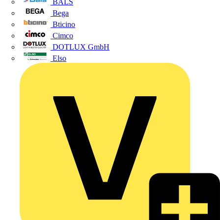
BALS
Bega
Bticino
Cimco
DOTLUX GmbH
Elso