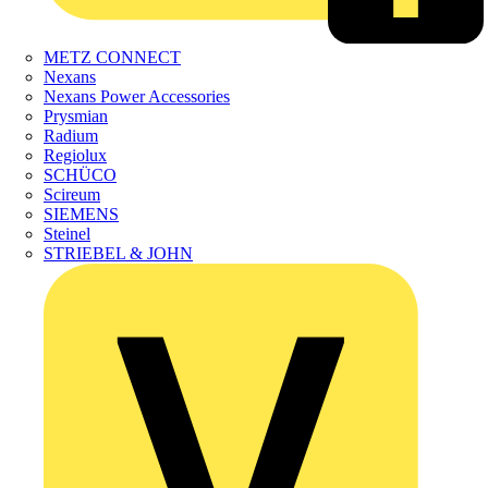
METZ CONNECT
Nexans
Nexans Power Accessories
Prysmian
Radium
Regiolux
SCHÜCO
Scireum
SIEMENS
Steinel
STRIEBEL & JOHN