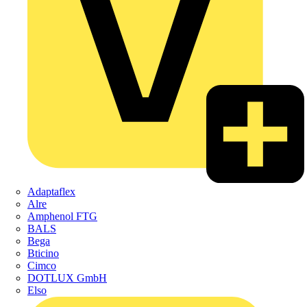
Adaptaflex
Alre
Amphenol FTG
BALS
Bega
Bticino
Cimco
DOTLUX GmbH
Elso