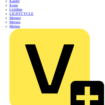
Kaufel
Kopp
Lichtline
LIGHTCYCLE
Megger
Mersen
Merten