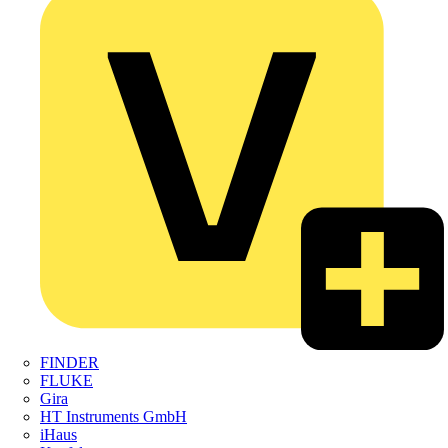
FINDER
FLUKE
Gira
HT Instruments GmbH
iHaus