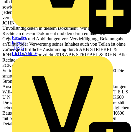
info.bje@de.abb.com
Hinweis: Technische nderungen der Produkte
sowie nderungen im Inhalt dieses Dokuments behalten wir uns
jederzeit ohne Vorankndigung vor. Bei Bestellungen sind die jeweils
vereinbarten Beschaffenheiten magebend. ABB STRIEBEL &
JOHN bernimmt keinerlei Verantwortung fr eventuelle Fehler oder
Unvollstndigkeiten in diesem Dokument. Wir behalten uns alle
Rechte an diesem Dokument und den darin enthaltenen
Enwitec
Gegenstnden und Abbildungen vor. Vervielfltigung, Bekanntgabe
Interact
an Dritte oder Verwertung seines Inhaltes auch von Teilen ist ohne
JUNG
vorherige schriftliche Zustimmung durch ABB STRIEBEL &
LEDVANCE
JOHN verboten. Copyright 2018 ABB STRIEBEL & JOHN. Alle
Rechte vorbehalten. Technische nderungen vorbehalten.
2CKA000001A1659 K-0357-04/2018-V1 Zentraler
Vertriebsservice: Tel.: 02351 956-1600 Fax: 02351 956-1700 Die
smarte Lsung fr Ihre Installations Ideen Unterputz-
Stromkreisverteiler UK600 Um bis zu 200 % vergrerter
Anschlussraum Bis 5-reihig verfgbar Projektphasen-Verpackungen
Wifi-Tren mit Kunststoffeinsatz 5 U K6 0 0 D I E S M A R T E L S
U N G F R I H R E I N S TA L L AT I O N S I D E E N UK600
Die smarte Lsung fr alle Installationsaufgaben Fr Installateure zhlt
neben der Produktqualitt auch die Flexibilitt der Verteiler im tglichen
Baustelleneinsatz. Das neu entwickelte Raumkonzept des UK600
mit bis zu 200 % mehr Platz im Verdrahtungsraum und vielen
Detaillsungen...