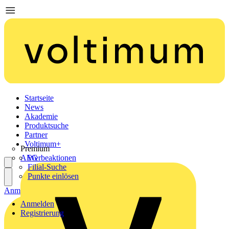
Startseite
News
Akademie
Produktsuche
Partner
Voltimum+
Premium
AEG
Werbeaktionen
Filial-Suche
Punkte einlösen
Anmelden
Registrierung
Anmelden
Registrierung