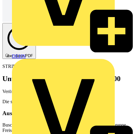
Über diese PDF
DEHN
STRIEBEL & JOHN
Unterputz-Stromkreisverteiler UK600
Veröffentlicht: 18. Mai 2020
· Kategorie: Flyer
Die smarte Lösung für Ihre Installations Ideen
Aus diesem Dokument
Busch-Jaeger Elektro GmbH Ein Unternehmen der ABB-Gruppe
Freisenbergstrae 2 58513 Ldenscheid busch-jaeger.de