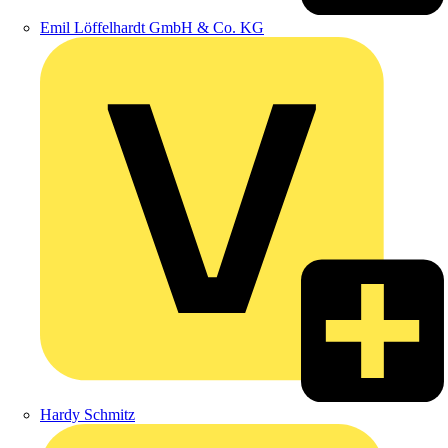
Emil Löffelhardt GmbH & Co. KG
Hardy Schmitz