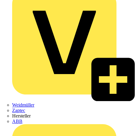
Weidmüller
Zaptec
Hersteller
ABB