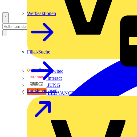
Werbeaktionen
Filial-Suche
Enwitec
Interact
JUNG
Punkte einlösen
LEDVANCE