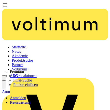
Startseite
News
Akademie
Produktsuche
Partner
Voltimum+
Premium
AEG
Werbeaktionen
Filial-Suche
Punkte einlösen
Anmelden
Registrierung
Anmelden
Registrierung