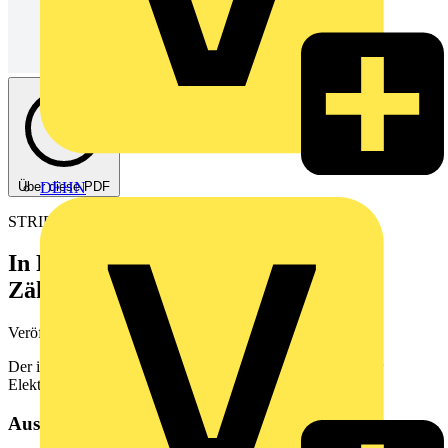
Über diese PDF
DEHN
STRIEBEL & JOHN
In Rekordzeit zum individuellen
Zählerplatz
Veröffentlicht: 18. Februar 2022
· Kategorie: Broschüre
Der innovative Zählerplatz-Konfigurator ComfortPlaner für
Elektroinstallateure
Aus diesem Dokument