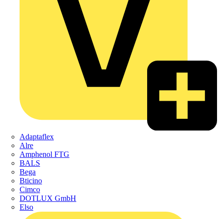
Adaptaflex
Alre
Amphenol FTG
BALS
Bega
Bticino
Cimco
DOTLUX GmbH
Elso