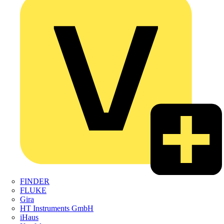
FINDER
FLUKE
Gira
HT Instruments GmbH
iHaus