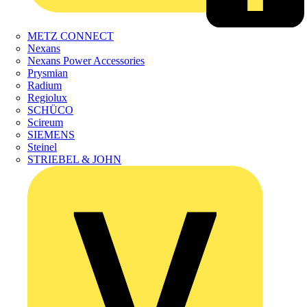
METZ CONNECT
Nexans
Nexans Power Accessories
Prysmian
Radium
Regiolux
SCHÜCO
Scireum
SIEMENS
Steinel
STRIEBEL & JOHN