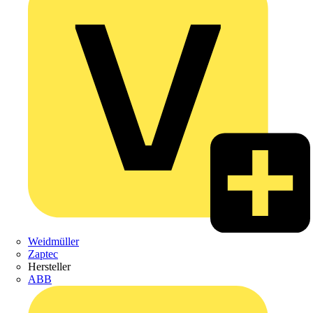
Weidmüller
Zaptec
Hersteller
ABB