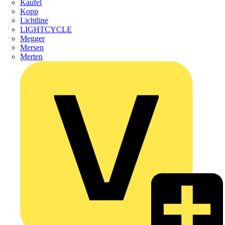
Kaufel
Kopp
Lichtline
LIGHTCYCLE
Megger
Mersen
Merten