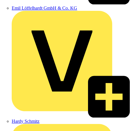
Emil Löffelhardt GmbH & Co. KG
Hardy Schmitz