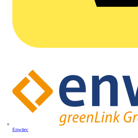
Enwitec