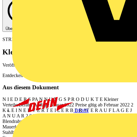
Über diese PDF
STRIEBEL & JOHN
Kleiner VerteilerBerater
Veröffentlicht: 22. Dezember 2021
· Kategorie: Broschüre
Entdecken Sie jetzt die Verteiler-Highlights für 2022
Aus diesem Dokument
N I E D E R S PA N N U N G S P R O D U K T E Kleiner
VerteilerBerater Auflage Januar 2022 Preise gltig ab Februar 2022 2
K L E I N E R V E R T E I L E R B E R AT E R A U F L A G E J
DEHN
A N U A R 2 0 2 2 Stromkreisverteiler UK600 Standardvariante mit
Blendrahmen und Tr 04 02 05 03 01 N/PE QuickSteckklemmen 02
Mauerkasten 03 Gertetrger 04 Abdeckung 05 Blendrahmen mit
Stahlblechtr 01 Unterputzverteiler UK600, IP30 In bis 63 A