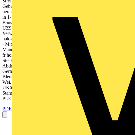
Stromkreisverteiler DIN EN 60670-24 (VDE 0606-24) Fr
Gebudeinstallation nach DIN 18015 Gertetrger mit
herausnehmbarer Hutprofilschiene Stofestigkeitsgrad IK07 Lieferbar
in 1- bis 5-reihiger Ausfhrung als Unterputzverteiler Nachrstbar mit
Bausatz fr Aufputz- und teilversenkte Montage Nachrstbar mit
UZ91P4 zum Hohlwandeinbau Mauerkasten: -
Verwindungsstabiler, bruchfester, schwer entflammbarer,
halogenarmer Kunststoff - Mit Kabelabfang-/Zugentlastungsschiene
- Mit herausnehmbaren Leitungseinfhrungsschiebern - Anreihbar
Mauerkrallen Werkzeugloser Transchlagwechsel Verbindungskanal
fr horizontale und vertikale Anreihung Mit N/PE Quick-
Steckklemmen Drahthalter fr fachgerechte Leitungsfhrung
Abdeckung mit 90-Schnellverschlssen, plombierbar 45 mm
Gerteschlitz fr 12 PLE, auf 14 PLE erweiterbar Beschriftungssystem
Blendrahmen und Stahlblechtr mit Putzausgleichsmglichkeit Farbe:
Wei, RAL 9016 * In Verbindung mit UZ91P4, siehe Seite 8
UK612N2 UK624N3 UK636N3 3 Stromkreisverteiler UK600
Standardvariante mit Blendrahmen und Tr Artikel HxBxT in mm
PLE Type 1-reihig,...
PDF öffnen