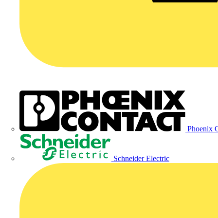
Phoenix C
Schneider Electric