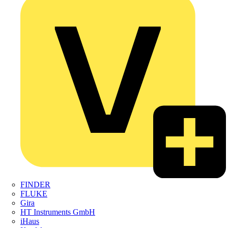
FINDER
FLUKE
Gira
HT Instruments GmbH
iHaus