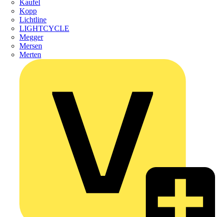
Kaufel
Kopp
Lichtline
LIGHTCYCLE
Megger
Mersen
Merten