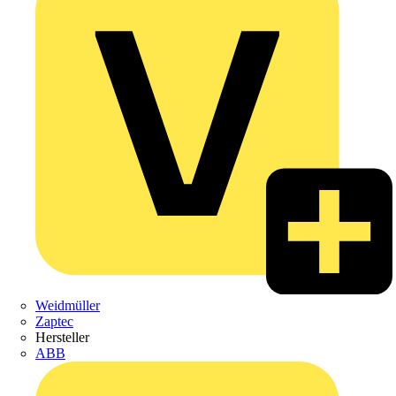
Weidmüller
Zaptec
Hersteller
ABB