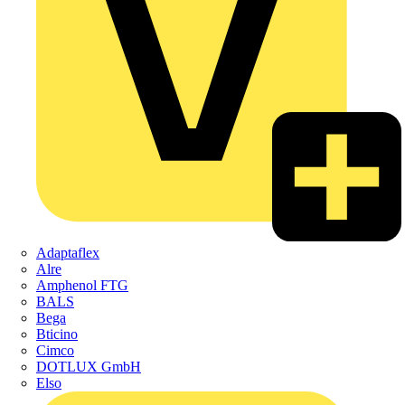
Adaptaflex
Alre
Amphenol FTG
BALS
Bega
Bticino
Cimco
DOTLUX GmbH
Elso