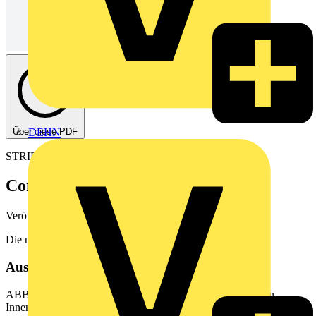
Über diese PDF
DEHN
STRIEBEL & JOHN
ComfortLine Innenausbausystem
Veröffentlicht: 18. Februar 2022
· Kategorie: Flyer
Die nächste Stufe der Elektroinstallation
Aus diesem Dokument
ABB STRIEBEL & JOHN schlgt im Bereich des modernen
Innenausbaus von Zhlerschrnken jetzt ein weiteres