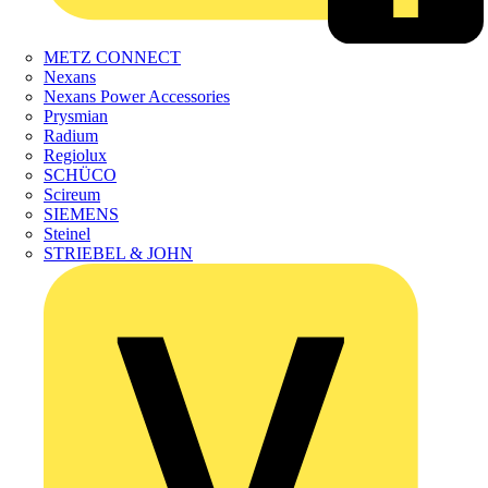
METZ CONNECT
Nexans
Nexans Power Accessories
Prysmian
Radium
Regiolux
SCHÜCO
Scireum
SIEMENS
Steinel
STRIEBEL & JOHN