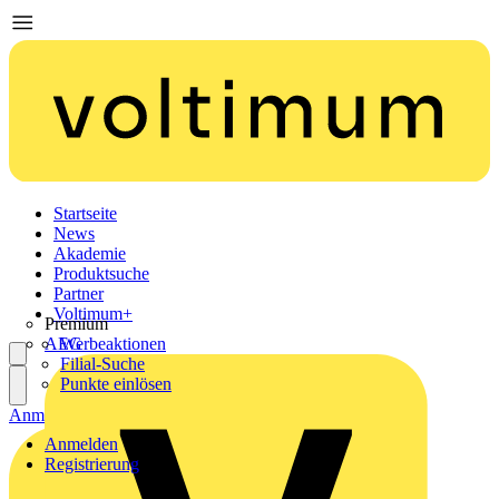
Startseite
News
Akademie
Produktsuche
Partner
Voltimum+
Premium
AEG
Werbeaktionen
Filial-Suche
Punkte einlösen
Anmelden
Registrierung
Anmelden
Registrierung