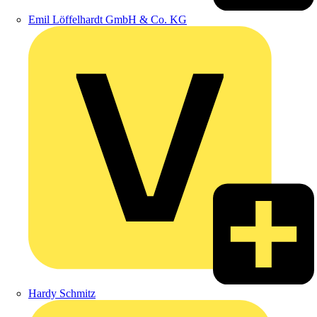
Emil Löffelhardt GmbH & Co. KG
Hardy Schmitz