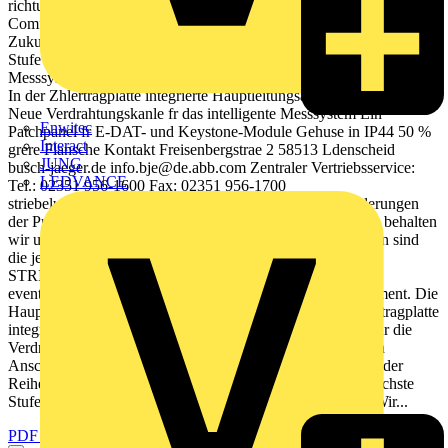
richtungsweisendes Kapitel auf. Mit der innovativen Schrankserie
ComfortLine wurden die Montagefreundlichkeit und
Zukunftsfhigkeit in der Elektroinstallation bereits auf eine neue
Stufe gehoben. 50 % Zeitersparnis bei der Verdrahtung intelligenter
Messsysteme Neue doppelt isolierte Patchkabel und RJ45-Buchsen
In der Zhlertragplatte integrierte Hauptleitungsabzweigklemmen
Neue Verdrahtungskanle fr das intelligente Messsystem Ein
Enwitec
Patchpanel fr E-DAT- und Keystone-Module Gehuse in IP44 50 %
Interact
grere Flansche Kontakt Freisenbergstrae 2 58513 Ldenscheid
JUNG
busch-jaeger.de
info.bje@de.abb.com
Zentraler Vertriebsservice:
LEDVANCE
Tel.: 02351 956-1600 Fax: 02351 956-1700
striebelundjohn.com/comfortline Hinweis: Technische nderungen
der Produkte sowie nderungen im Inhalt dieses Dokuments behalten
wir uns jederzeit ohne Vorankndigung vor. Bei Bestellungen sind
die jeweils vereinbarten Beschaffenheiten magebend. ABB
STRIEBEL & JOHN bernimmt keinerlei Verantwortung fr
eventuelle Fehler oder Unvollstndigkeiten in diesem Dokument. Die
Hauptleitungsabzweigklemmen sind vollstndig in der Zhlertragplatte
integriert. Die neue Klemmenanordnung erleichtert nicht nur die
Verdrahtung, sondern sorgt fr mehr Platz im anlagenseitigen
Anschlussraum (AAR) beispielsweise auch fr die Montage der
Reiheneinbaugerte. ComfortLine Innenausbausystem Die nchste
Stufe der Elektroinstallation Busch-Jaeger Elektro GmbH Wir...
PDF öffnen